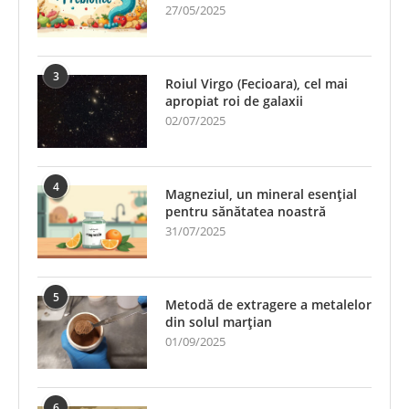
27/05/2025
3
Roiul Virgo (Fecioara), cel mai
apropiat roi de galaxii
02/07/2025
4
Magneziul, un mineral esențial
pentru sănătatea noastră
31/07/2025
5
Metodă de extragere a metalelor
din solul marțian
01/09/2025
6