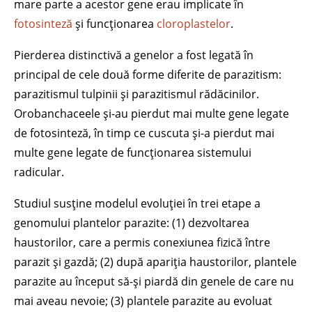
mare parte a acestor gene erau implicate în
fotosinteză
și funcționarea
cloroplastelor
.
Pierderea distinctivă a genelor a fost legată în
principal de cele două forme diferite de parazitism:
parazitismul tulpinii și parazitismul rădăcinilor.
Orobanchaceele și-au pierdut mai multe gene legate
de fotosinteză, în timp ce cuscuta și-a pierdut mai
multe gene legate de funcționarea sistemului
radicular.
Studiul susține modelul evoluției în trei etape a
genomului plantelor parazite: (1) dezvoltarea
haustorilor, care a permis conexiunea fizică între
parazit și gazdă; (2) după apariția haustorilor, plantele
parazite au început să-și piardă din genele de care nu
mai aveau nevoie; (3) plantele parazite au evoluat