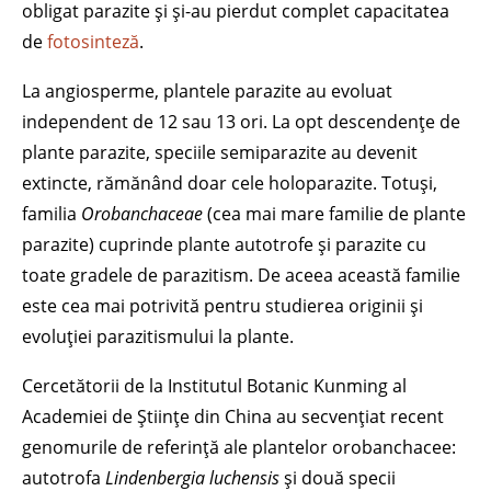
obligat parazite și și-au pierdut complet capacitatea
de
fotosinteză
.
La angiosperme, plantele parazite au evoluat
independent de 12 sau 13 ori. La opt descendențe de
plante parazite, speciile semiparazite au devenit
extincte, rămănând doar cele holoparazite. Totuși,
familia
Orobanchaceae
(cea mai mare familie de plante
parazite) cuprinde plante autotrofe și parazite cu
toate gradele de parazitism. De aceea această familie
este cea mai potrivită pentru studierea originii și
evoluției parazitismului la plante.
Cercetătorii de la Institutul Botanic Kunming al
Academiei de Științe din China au secvențiat recent
genomurile de referință ale plantelor orobanchacee:
autotrofa
Lindenbergia luchensis
și două specii