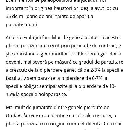
Evenimentul de paleopoliploidie a jucat un rol
important în originea haustorilor, deși a avut loc cu
35 de milioane de ani înainte de apariția
parazitismului.
Analiza evoluției familiilor de gene a arătat că aceste
plante parazite au trecut prin perioade de contracție
și expansiune a genomurilor lor. Pierderea genelor a
devenit mai severă pe măsură ce gradul de parazitare
a crescut: de la o pierdere genetică de 2-3% la speciile
facultativ semiparazite la o pierdere de 6-7% la
speciile obligat semiparazite și la o pierdere de 13-
15% la speciile holoparazite.
Mai mult de jumătate dintre genele pierdute de
Orobanchaceae
erau identice cu cele ale cuscutei, o
plantă parazită cu o origine complet diferită. Cea mai