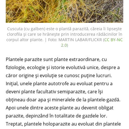
Cuscuta (cu galben) este o plantă parazită, căreia îi lipsește
clorofila și care se hrănește prin introducerea rădăcinilor în
corpul altor plante. | Foto: MARTIN LABAR/FLICKR (
CC BY-NC
2.0
)
Plantele parazite sunt plante extraordinare, cu
fiziologie, ecologie și istorie evolutivă unice, despre a
căror origine și evoluție se cunosc puține lucruri.
Inițial, unele plante autotrofe au evoluat pentru a
deveni plante facultativ semiparazite, care își
obțineau doar apa și mineralele de la plantele-gazdă.
Apoi unele dintre aceste plante au devenit obligat
parazite, depinzând în totalitate de gazdele lor.
Treptat, plantele holoparazite au evoluat din plantele