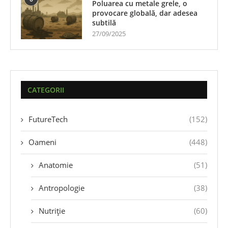
Poluarea cu metale grele, o
provocare globală, dar adesea
subtilă
27/09/2025
CATEGORII
FutureTech
(152)
Oameni
(448)
Anatomie
(51)
Antropologie
(38)
Nutriție
(60)