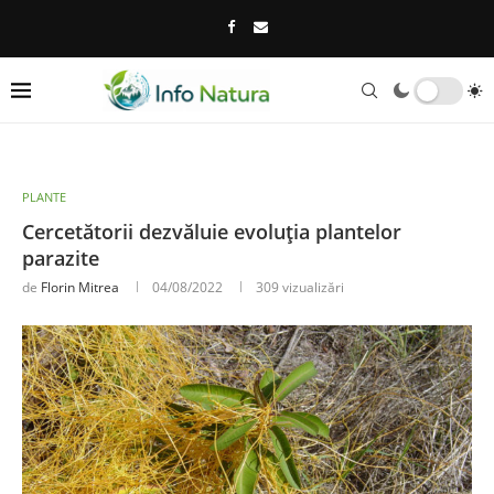
PLANTE
Cercetătorii dezvăluie evoluția plantelor
parazite
de
Florin Mitrea
04/08/2022
309
vizualizări