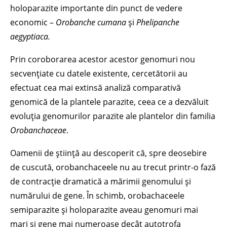
holoparazite importante din punct de vedere
economic –
Orobanche cumana
și
Phelipanche
aegyptiaca.
Prin coroborarea acestor acestor genomuri nou
secvențiate cu datele existente, cercetătorii au
efectuat cea mai extinsă analiză comparativă
genomică de la plantele parazite, ceea ce a dezvăluit
evoluția genomurilor parazite ale plantelor din familia
Orobanchaceae
.
Oamenii de știință au descoperit că, spre deosebire
de cuscută, orobanchaceele nu au trecut printr-o fază
de contracție dramatică a mărimii genomului și
numărului de gene. În schimb, orobachaceele
semiparazite și holoparazite aveau genomuri mai
mari și gene mai numeroase decât autotrofa