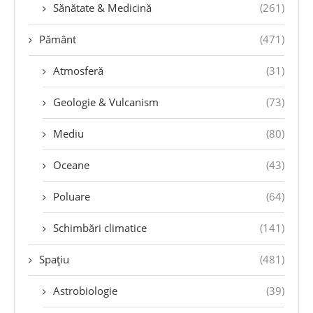
Sănătate & Medicină
(261)
Pământ
(471)
Atmosferă
(31)
Geologie & Vulcanism
(73)
Mediu
(80)
Oceane
(43)
Poluare
(64)
Schimbări climatice
(141)
Spațiu
(481)
Astrobiologie
(39)