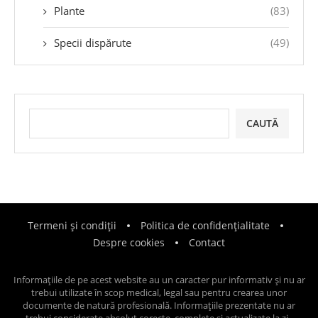
Plante
(83)
Specii dispărute
(49)
CAUTĂ
Termeni și condiții
Politica de confidențialitate
Despre cookies
Contact
Informațiile de pe acest website au un caracter pur informativ și nu ar
trebui utilizate în scop medical, legal sau pentru crearea unor
documente de natură profesională. Informațiile prezentate nu ar