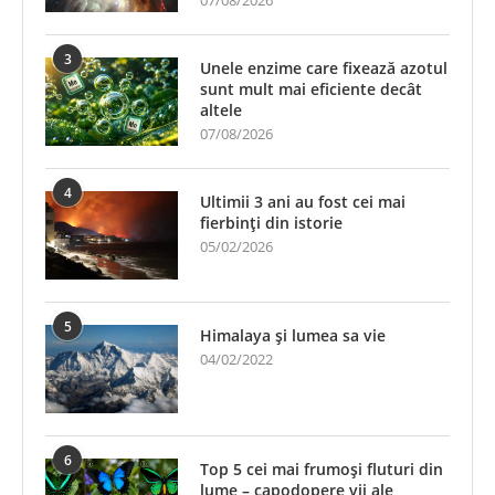
07/08/2026
3
Unele enzime care fixează azotul
sunt mult mai eficiente decât
altele
07/08/2026
4
Ultimii 3 ani au fost cei mai
fierbinți din istorie
05/02/2026
5
Himalaya și lumea sa vie
04/02/2022
6
Top 5 cei mai frumoși fluturi din
lume – capodopere vii ale