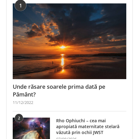
1
Unde răsare soarele prima dată pe
Pământ?
11/12/2022
2
Rho Ophiuchi – cea mai
apropiată maternitate stelară
văzută prin ochii JWST