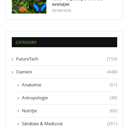
evoluției
03/08/2026
CATEGORII
FutureTech
(153)
Oameni
(448)
Anatomie
(51)
Antropologie
(38)
Nutriție
(60)
Sănătate & Medicină
(261)