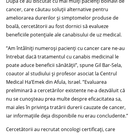
După ce au discutat cu mai mulți pacienți bolnavi de
cancer, care căutau soluții alternative pentru
ameliorarea durerilor și simptomelor produse de
boală, cercetătorii au fost dornici să evalueze
beneficiile potențiale ale canabisului de uz medical.
”Am întâlniți numeroși pacienți cu cancer care ne-au
întrebat dacă tratamentul cu canabis medicinal le
poate aduce beneficii sănătății”, spune Gil Bar-Sela,
coautor al studiului și profesor asociat la Centrul
Medical Ha’Emek din Afula, Israel. ”Evaluarea
preliminară a cercetărilor existente ne-a dezvăluit că
nu se cunoșteau prea multe despre eficacitatea sa,
mai ales în privința tratării durerii cauzate de cancer,
iar informațiile deja disponibile nu erau concludente.”
Cercetătorii au recrutat oncologi certificați, care