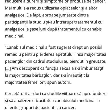
reducere a durerii și simptomelor produse de cancer.
Mai mult, s-a redus utilizarea opiaceelor și a altor
analgezice. De fapt, aproape jumătate dintre
participanții la studiu și-au întrerupt tratamentul cu
analgezice la șase luni după tratamentul cu canabis
medicinal.
”Canabisul medicinal a fost sugerat drept un posibil
remediu pentru pierderea apetitului, însă majoritatea
pacienților din cadrul studiului au pierdut în greutate.
[…] Am descoperit că funcția sexuală s-a îmbunătățit
la majoritatea bărbaților, dar s-a înrăutățit la
majoritatea femeilor”, spun autorii.
Cercetătorii ar dori ca studiile viitoare să aprofundeze
și să analizeze eficacitatea canabisului medicinal la
diferite grupuri de pacienți cu cancer.