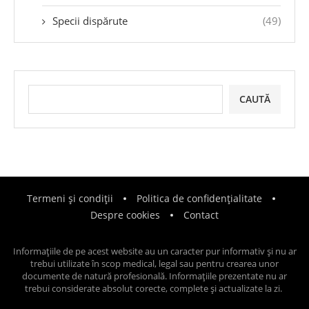
Specii dispărute
(49)
CAUTĂ
Termeni și condiții
Politica de confidențialitate
Despre cookies
Contact
Informațiile de pe acest website au un caracter pur informativ și nu ar
trebui utilizate în scop medical, legal sau pentru crearea unor
documente de natură profesională. Informațiile prezentate nu ar
trebui considerate absolut corecte, complete și actualizate la zi.