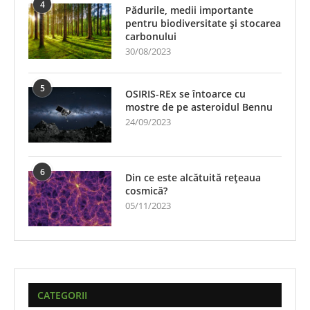
4
Pădurile, medii importante
pentru biodiversitate și stocarea
carbonului
30/08/2023
5
OSIRIS-REx se întoarce cu
mostre de pe asteroidul Bennu
24/09/2023
6
Din ce este alcătuită rețeaua
cosmică?
05/11/2023
CATEGORII