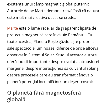
existența unui câmp magnetic global puternic.
Aurorele de pe Marte demonstrează însă că natura
este mult mai creativă decât se credea.
Marte
este o lume rece, aridă și aparent lipsită de
protecția magnetică care învăluie Pământul. Cu
toate acestea, Planeta Roșie găzduiește propriile
sale spectacole luminoase, diferite de orice altceva
observat în Sistemul Solar. Studiul acestor aurore
oferă indicii importante despre evoluția atmosferei
marțiene, despre interacțiunea sa cu vântul solar și
despre procesele care au transformat cândva o
planetă potențial locuibilă într-un deșert cosmic.
O planetă fără magnetosferă
globală