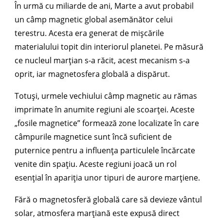
În urmă cu miliarde de ani, Marte a avut probabil
un câmp magnetic global asemănător celui
terestru. Acesta era generat de mișcările
materialului topit din interiorul planetei. Pe măsură
ce nucleul marțian s-a răcit, acest mecanism s-a
oprit, iar magnetosfera globală a dispărut.
Totuși, urmele vechiului câmp magnetic au rămas
imprimate în anumite regiuni ale scoarței. Aceste
„fosile magnetice” formează zone localizate în care
câmpurile magnetice sunt încă suficient de
puternice pentru a influența particulele încărcate
venite din spațiu. Aceste regiuni joacă un rol
esențial în apariția unor tipuri de aurore marțiene.
Fără o magnetosferă globală care să devieze vântul
solar, atmosfera marțiană este expusă direct