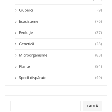
Ciuperci
(9)
Ecosisteme
(76)
Evoluție
(37)
Genetică
(28)
Microorganisme
(83)
Plante
(84)
Specii dispărute
(49)
CAUTĂ