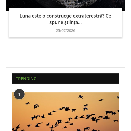
Luna este o construcție extraterestră? Ce
spune știința...
25/07/2026
TRENDING
1