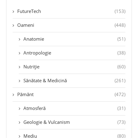
FutureTech
(153)
Oameni
(448)
Anatomie
(51)
Antropologie
(38)
Nutriție
(60)
Sănătate & Medicină
(261)
Pământ
(472)
Atmosferă
(31)
Geologie & Vulcanism
(73)
Mediu
(80)