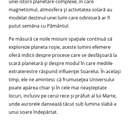
unei istorii planetare complexe, în care
magnetismul, atmosfera și activitatea solară au
modelat destinul unei lumi care odinioară ar fi
putut semăna cu Pământul.
Pe măsură ce noile misiuni spațiale continuă să
exploreze planeta roșie, aceste lumini efemere
oferă indicii despre procese care se desfășoară la
scară planetară și despre modul în care mediile
extraterestre răspund influenței Soarelui. În același
timp, ele ne amintesc că frumusețea Universului
poate apărea chiar și în cele mai neașteptate
locuri, inclusiv pe cerul rece și prăfuit al lui Marte,
unde aurorele dansează tăcut sub lumina slabă a
unui soare îndepărtat.