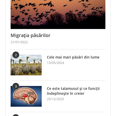
Migrația păsărilor
21/01/2022
2
Cele mai mari păsări din lume
13/05/2024
3
Ce este talamusul și ce funcții
îndeplinește în creier
25/12/2025