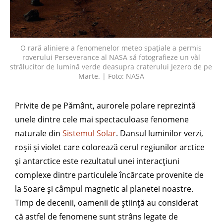
O rară aliniere a fenomenelor meteo spațiale a permis
roverului Perseverance al NASA să fotografieze un văl
strălucitor de lumină verde deasupra craterului Jezero de pe
Marte. | Foto: NASA
Privite de pe Pământ, aurorele polare reprezintă
unele dintre cele mai spectaculoase fenomene
naturale din
Sistemul Solar
. Dansul luminilor verzi,
roșii și violet care colorează cerul regiunilor arctice
și antarctice este rezultatul unei interacțiuni
complexe dintre particulele încărcate provenite de
la Soare și câmpul magnetic al planetei noastre.
Timp de decenii, oamenii de știință au considerat
că astfel de fenomene sunt strâns legate de