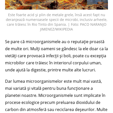
Este foarte acid și plin de metale grele, însă acest fapt nu
deranjează numeroasele specii de microbi, inclusiv arheele,
care trăiesc în Rio Tinto din Spania. | Foto: PACO NARANJO
JIMENEZ/WIKIPEDIA
Se pare că microorganismele au o reputație proastă
de multe ori. Mulți oameni se gândesc la ele doar ca la
vietăți care provoacă infecții și boli, poate cu excepția
microbilor care trăiesc în interiorul corpului uman,
unde ajută la digestie, printre multe alte lucruri.
Dar lumea microorganismelor este mult mai vastă,
mai variată și vitală pentru buna funcționare a
planetei noastre. Microorganismele sunt implicate în
procese ecologice precum preluarea dioxidului de
carbon din atmosferă sau reciclarea deșeurilor. Multe