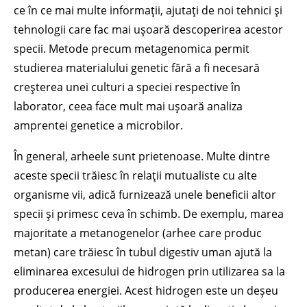
ce în ce mai multe informații, ajutați de noi tehnici și
tehnologii care fac mai ușoară descoperirea acestor
specii. Metode precum metagenomica permit
studierea materialului genetic fără a fi necesară
creșterea unei culturi a speciei respective în
laborator, ceea face mult mai ușoară analiza
amprentei genetice a microbilor.
În general, arheele sunt prietenoase. Multe dintre
aceste specii trăiesc în relații mutualiste cu alte
organisme vii, adică furnizează unele beneficii altor
specii și primesc ceva în schimb. De exemplu, marea
majoritate a metanogenelor (arhee care produc
metan) care trăiesc în tubul digestiv uman ajută la
eliminarea excesului de hidrogen prin utilizarea sa la
producerea energiei. Acest hidrogen este un deșeu