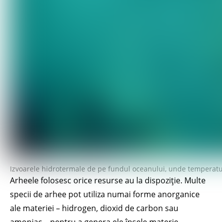
Izvoarele hidrotermale de pe fundul oceanului, unde temperatu
Arheele folosesc orice resurse au la dispoziție. Multe
specii de arhee pot utiliza numai forme anorganice
ale materiei – hidrogen, dioxid de carbon sau
amoniac – pentru a genera ele însele materie