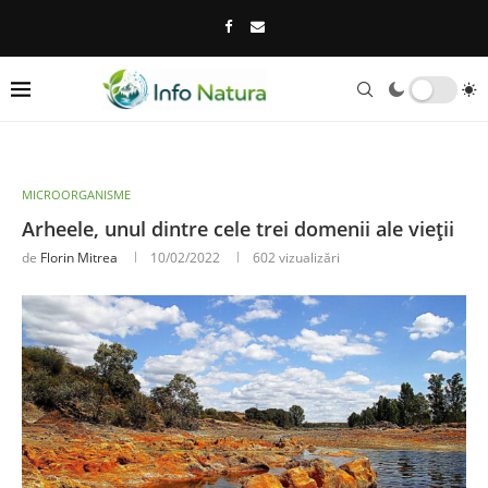
MICROORGANISME
Arheele, unul dintre cele trei domenii ale vieții
de
Florin Mitrea
10/02/2022
602
vizualizări