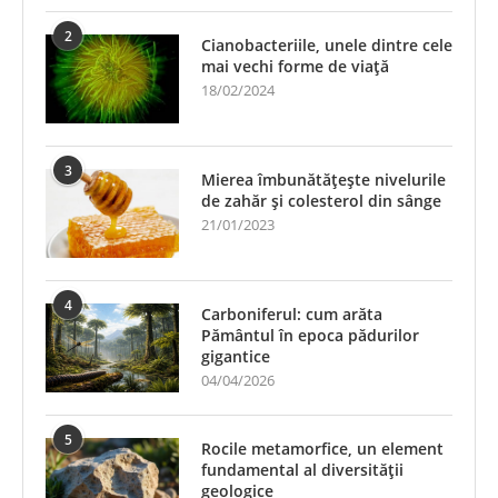
2
Cianobacteriile, unele dintre cele
mai vechi forme de viață
18/02/2024
3
Mierea îmbunătățește nivelurile
de zahăr și colesterol din sânge
21/01/2023
4
Carboniferul: cum arăta
Pământul în epoca pădurilor
gigantice
04/04/2026
5
Rocile metamorfice, un element
fundamental al diversității
geologice