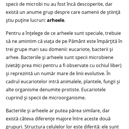
specii de microbi nu au fost încă descoperite, dar
există un anume grup despre care oamenii de știință
știu puține lucruri:
arheele
.
Pentru a înțelege de ce arheele sunt speciale, trebuie
să ne amintim că viața de pe Pământ este împărțită în
trei grupe mari sau domenii: eucariote, bacterii și
arhee. Bacteriile și arheele sunt specii microbiene
(vietăți prea mici pentru a fi observate cu ochiul liber)
și reprezintă un număr mare de linii evolutive. În
cadrul eucariotelor intră animalele, plantele, fungii și
alte organisme denumite protiste. Eucariotele
cuprind și specii de microorganisme.
Bacteriile și arheele ar putea părea similare, dar
există câteva diferențe majore între aceste două
grupuri. Structura celulelor lor este diferită: ele sunt