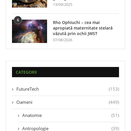
13/09/2025
6
Rho Ophiuchi – cea mai
apropiată maternitate stelară
văzută prin ochii JWST
07/08/2026
CATEGORII
FutureTech
(153)
Oameni
(449)
Anatomie
(51)
Antropologie
(39)