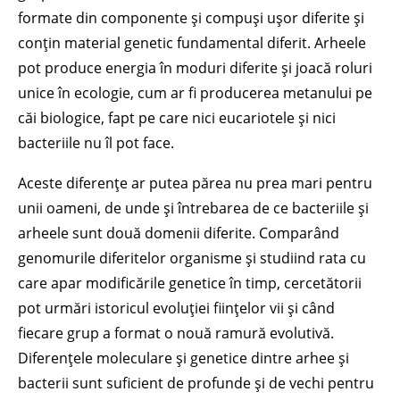
formate din componente și compuși ușor diferite și
conțin material genetic fundamental diferit. Arheele
pot produce energia în moduri diferite și joacă roluri
unice în ecologie, cum ar fi producerea metanului pe
căi biologice, fapt pe care nici eucariotele și nici
bacteriile nu îl pot face.
Aceste diferențe ar putea părea nu prea mari pentru
unii oameni, de unde și întrebarea de ce bacteriile și
arheele sunt două domenii diferite. Comparând
genomurile diferitelor organisme și studiind rata cu
care apar modificările genetice în timp, cercetătorii
pot urmări istoricul evoluției ființelor vii și când
fiecare grup a format o nouă ramură evolutivă.
Diferențele moleculare și genetice dintre arhee și
bacterii sunt suficient de profunde și de vechi pentru