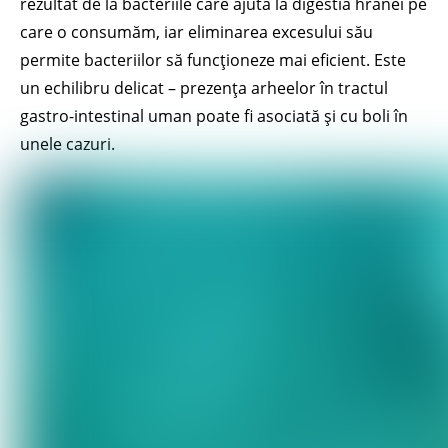
rezultat de la bacteriile care ajută la digestia hranei pe
care o consumăm, iar eliminarea excesului său
permite bacteriilor să funcționeze mai eficient. Este
un echilibru delicat – prezența arheelor în tractul
gastro-intestinal uman poate fi asociată și cu boli în
unele cazuri.