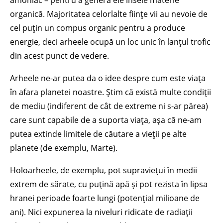
organică. Majoritatea celorlalte ființe vii au nevoie de
cel puțin un compus organic pentru a produce
energie, deci arheele ocupă un loc unic în lanțul trofic
din acest punct de vedere.
Arheele ne-ar putea da o idee despre cum este viața
în afara planetei noastre. Știm că există multe condiții
de mediu (indiferent de cât de extreme ni s-ar părea)
care sunt capabile de a suporta viața, așa că ne-am
putea extinde limitele de căutare a vieții pe alte
planete (de exemplu, Marte).
Holoarheele, de exemplu, pot supraviețui în medii
extrem de sărate, cu puțină apă și pot rezista în lipsa
hranei perioade foarte lungi (potențial milioane de
ani). Nici expunerea la niveluri ridicate de radiații