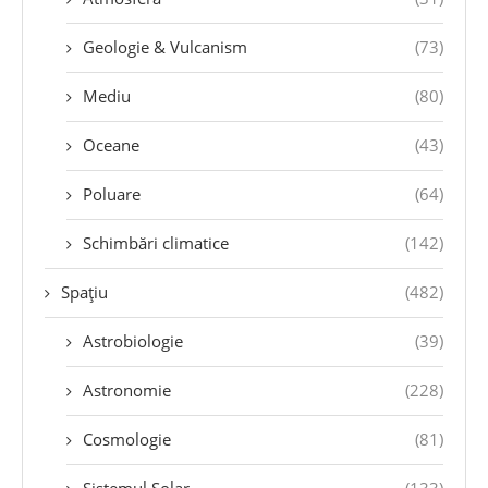
Geologie & Vulcanism
(73)
Mediu
(80)
Oceane
(43)
Poluare
(64)
Schimbări climatice
(142)
Spațiu
(482)
Astrobiologie
(39)
Astronomie
(228)
Cosmologie
(81)