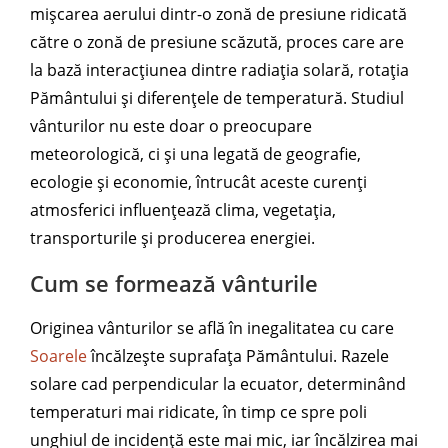
mișcarea aerului dintr-o zonă de presiune ridicată
către o zonă de presiune scăzută, proces care are
la bază interacțiunea dintre radiația solară, rotația
Pământului și diferențele de temperatură. Studiul
vânturilor nu este doar o preocupare
meteorologică, ci și una legată de geografie,
ecologie și economie, întrucât aceste curenți
atmosferici influențează clima, vegetația,
transporturile și producerea energiei.
Cum se formează vânturile
Originea vânturilor se află în inegalitatea cu care
Soarele
încălzește suprafața Pământului. Razele
solare cad perpendicular la ecuator, determinând
temperaturi mai ridicate, în timp ce spre poli
unghiul de incidență este mai mic, iar încălzirea mai