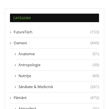
CATEGORII
FutureTech
(153)
Oameni
(449)
Anatomie
(51)
Antropologie
(39)
Nutriție
(60)
Sănătate & Medicină
(261)
Pământ
(472)
Atmosferă
(31)