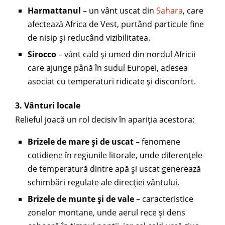
Harmattanul
– un vânt uscat din
Sahara
, care
afectează Africa de Vest, purtând particule fine
de nisip și reducând vizibilitatea.
Sirocco
– vânt cald și umed din nordul Africii
care ajunge până în sudul Europei, adesea
asociat cu temperaturi ridicate și disconfort.
3. Vânturi locale
Relieful joacă un rol decisiv în apariția acestora:
Brizele de mare și de uscat
– fenomene
cotidiene în regiunile litorale, unde diferențele
de temperatură dintre apă și uscat generează
schimbări regulate ale direcției vântului.
Brizele de munte și de vale
– caracteristice
zonelor montane, unde aerul rece și dens