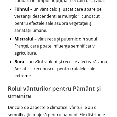
coboară în timpul nopții, iar cel cald urcă ziua.
Föhnul
– un vânt cald și uscat care apare pe
versanții descendenți ai munților, cunoscut
pentru efectele sale asupra vegetației și
sănătății umane.
Mistralul
– vânt rece și puternic din sudul
Franței, care poate influența semnificativ
agricultura.
Bora
– un vânt violent și rece ce afectează zona
Adriaticii, recunoscut pentru rafalele sale
extreme.
Rolul vânturilor pentru Pământ și
omenire
Dincolo de aspectele climatice, vânturile au o
semnificație majoră pentru oameni. Ele distribuie