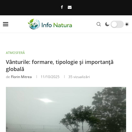
ATMOSFERĂ
Vânturile: formare, tipologie și importanță
globală
de
Florin Mitrea
11/10/2025
35
vizualizări