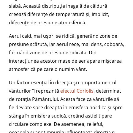
slabă. Această distribuție inegală de căldură
creează diferențe de temperatură și, implicit,
diferențe de presiune atmosferică.
Aerul cald, mai ușor, se ridică, generând zone de
presiune scăzută, iar aerul rece, mai dens, coboară,
formând zone de presiune ridicată. Din
interacțiunea acestor mase de aer apare mișcarea
atmosferică pe care o numim vânt.
Un factor esențial în direcția și comportamentul
vânturilor îl reprezintă
efectul Coriolis
, determinat
de rotația Pământului. Acesta face ca vânturile să
fie deviate spre dreapta în emisfera nordică și spre
stânga în emisfera sudică, creând astfel tipare
circulare complexe. De asemenea, relieful,
oceanele și anotimpurile influențează direcția și