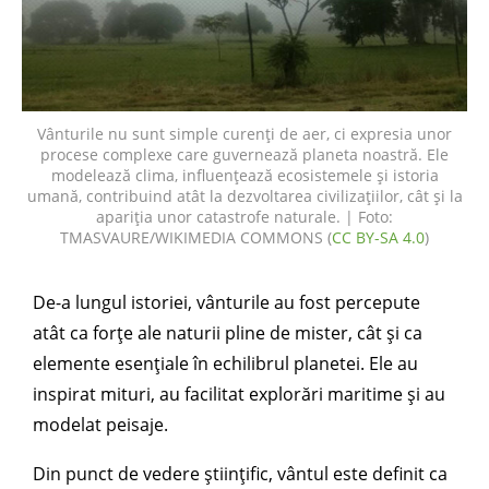
Vânturile nu sunt simple curenți de aer, ci expresia unor
procese complexe care guvernează planeta noastră. Ele
modelează clima, influențează ecosistemele și istoria
umană, contribuind atât la dezvoltarea civilizațiilor, cât și la
apariția unor catastrofe naturale. | Foto:
TMASVAURE/WIKIMEDIA COMMONS (
CC BY-SA 4.0
)
De-a lungul istoriei, vânturile au fost percepute
atât ca forțe ale naturii pline de mister, cât și ca
elemente esențiale în echilibrul planetei. Ele au
inspirat mituri, au facilitat explorări maritime și au
modelat peisaje.
Din punct de vedere științific, vântul este definit ca