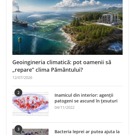
Geoingineria climatică: pot oamenii să
„repare” clima Pământului?
12/07/2026
2
Inamicul din interior: agenții
patogeni se ascund în țesuturi
04/11/2022
3
Bacteria leprei ar putea ajuta la