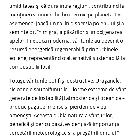
umiditatea și căldura între regiuni, contribuind la
menținerea unui echilibru termic pe planetă. De
asemenea, joacă un rol în dispersia polenului și a
semințelor, în migrația păsărilor și în oxigenarea
apelor. În epoca modernă, vânturile au devenit o
resursă energetică regenerabilă prin turbinele
eoliene, reprezentând o alternativă sustenabilă la
combustibilii fosili.
Totuși, vânturile pot fi și destructive. Uraganele,
cicloanele sau taifunurile – forme extreme de vânt
generate de instabilități atmosferice și oceanice –
produc pagube imense și pierderi de vieți
omenești. Această dublă natură a vânturilor,
benefică și periculoasă, evidențiază importanța
cercetării meteorologice și a pregătirii omului în