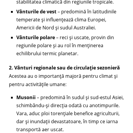
stabilitatea climatică din regiunile tropicale.
Vânturile de vest
– predomină în latitudinile
temperate și influențează clima Europei,
Americii de Nord și sudul Australiei.
Vânturile polare
– reci și uscate, provin din
regiunile polare și au rol în menținerea
echilibrului termic planetar.
2. Vânturi regionale sau de circulație sezonieră
Acestea au o importanță majoră pentru climat și
pentru activitățile umane:
Musonii
– predomină în sudul și sud-estul Asiei,
schimbându-și direcția odată cu anotimpurile.
Vara, aduc ploi torențiale benefice agriculturii,
dar și inundații devastatoare, în timp ce iarna
transportă aer uscat.