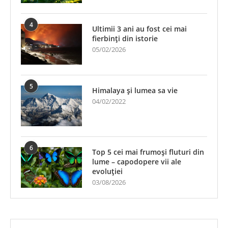
4
Ultimii 3 ani au fost cei mai
fierbinți din istorie
05/02/2026
5
Himalaya și lumea sa vie
04/02/2022
6
Top 5 cei mai frumoși fluturi din
lume – capodopere vii ale
evoluției
03/08/2026