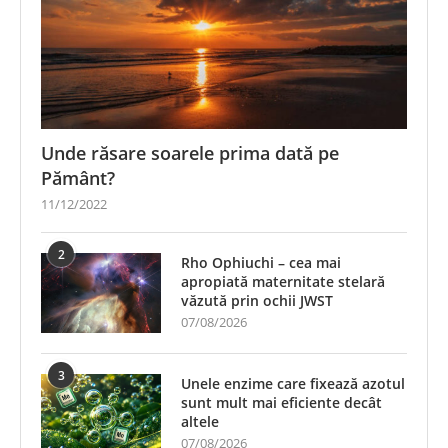
Unde răsare soarele prima dată pe
Pământ?
11/12/2022
2
Rho Ophiuchi – cea mai
apropiată maternitate stelară
văzută prin ochii JWST
07/08/2026
3
Unele enzime care fixează azotul
sunt mult mai eficiente decât
altele
07/08/2026