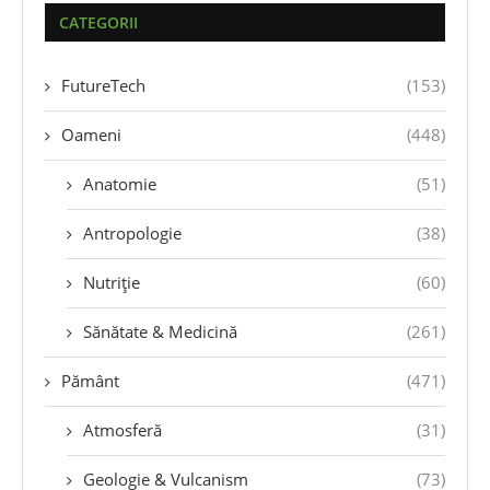
CATEGORII
FutureTech
(153)
Oameni
(448)
Anatomie
(51)
Antropologie
(38)
Nutriție
(60)
Sănătate & Medicină
(261)
Pământ
(471)
Atmosferă
(31)
Geologie & Vulcanism
(73)