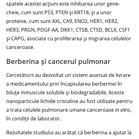
spatele acestei acțiuni este inhibarea unor gene-
cheie, cum sunt P53, PTEN și KRT18, și a unor
proteine, cum sunt AXL, CA9, ENO2, HER1, HER2,
HER3, PRGN, PDGF-AA, DKK1, CTSB, CTSD, BCLX, CSF1
și CAPG, asociate cu proliferarea și migrarea celulelor
canceroase.
Berberina și cancerul pulmonar
Cercetătorii au dezvoltat un sistem avansat de livrare
a medicamentului prin încapsularea berberinei în
biluțe minuscule solubile și biodegradabile. Aceste
nanoparticule lichide cristaline au fost utilizate pentru
a trata celulele pulmonare umane canceroase
in vitro
,
în condiții de laborator.
Rezultatele studiului au arătat că berberina a ajutat la