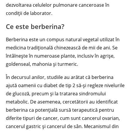
dezvoltarea celulelor pulmonare canceroase în
condiții de laborator.
Ce este berberina?
Berberina este un compus natural vegetal utilizat în
medicina tradițională chinezească de mii de ani. Se
întâlnește în numeroase plante, inclusiv în agrișe,
goldenseal, mahonia și turmeric.
În decursul anilor, studiile au arătat că berberina
ajută oamenii cu diabet de tip 2 să-și regleze nivelurile
de glucoză, precum și la tratarea sindromului
metabolic. De asemenea, cercetătorii au identificat
berberina ca potențială sursă terapeutică pentru
diferite tipuri de cancer, cum sunt cancerul ovarian,
cancerul gastric și cancerul de sân. Mecanismul din