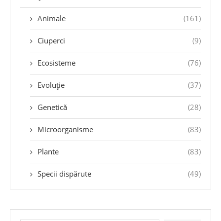
Animale
(161)
Ciuperci
(9)
Ecosisteme
(76)
Evoluție
(37)
Genetică
(28)
Microorganisme
(83)
Plante
(83)
Specii dispărute
(49)