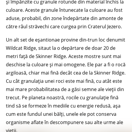
și împânzite cu granule rotunde din material închis la
culoare. Aceste granule întunecate la culoare au fost
aduse, probabil, din zone îndepărtate din amonte de
către râul străvechi care curgea prin Craterul Jezero.
Un alt set de eșantionae provine din-trun loc denumit
Wildcat Ridge, sitaut la o depărtare de doar 20 de
metri față de Skinner Ridge. Aceste mostre sunt mai
deschise la culoare și mai omogene. Ele par a fi o rocă
argiloasă, chiar mai fină decât cea de la Skinner Ridge.
Cu cât granulația unei roci este mai fină, cu atât este
mai mare probabilitatea de a găsi semne ale vieții din
trecut. Pe planeta noastră, rocile cu granulație fină
tind să se formeze în mediile cu energie redusă, așa
cum este fundul unei bălți, unele ele pot conserva
organisme aflate în descompunere sau alte urme ale
vieții.