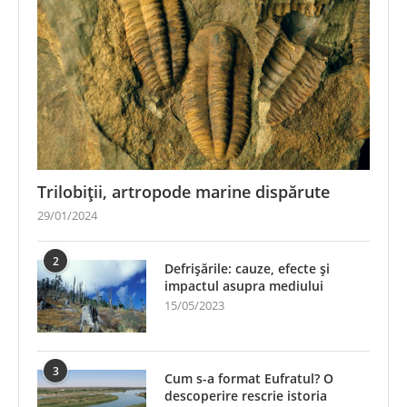
Trilobiții, artropode marine dispărute
29/01/2024
2
Defrișările: cauze, efecte și
impactul asupra mediului
15/05/2023
3
Cum s-a format Eufratul? O
descoperire rescrie istoria