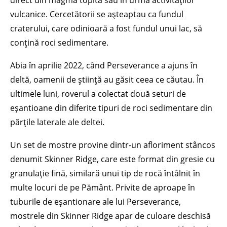
direct din magmă topită sau în urma activităților
vulcanice. Cercetătorii se așteaptau ca fundul
craterului, care odinioară a fost fundul unui lac, să
conțină roci sedimentare.
Abia în aprilie 2022, când Perseverance a ajuns în
deltă, oamenii de știință au găsit ceea ce căutau. În
ultimele luni, roverul a colectat două seturi de
eșantioane din diferite tipuri de roci sedimentare din
părțile laterale ale deltei.
Un set de mostre provine dintr-un afloriment stâncos
denumit Skinner Ridge, care este format din gresie cu
granulație fină, similară unui tip de rocă întâlnit în
multe locuri de pe Pământ. Privite de aproape în
tuburile de eșantionare ale lui Perseverance,
mostrele din Skinner Ridge apar de culoare deschisă