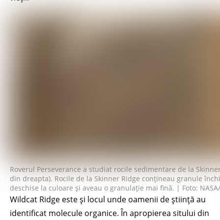
Roverul Perseverance a studiat rocile sedimentare de la Skinne
din dreapta). Rocile de la Skinner Ridge conțineau granule închi
deschise la culoare și aveau o granulație mai fină. | Foto: NA
Wildcat Ridge este și locul unde oamenii de știință au
identificat molecule organice. În apropierea sitului din