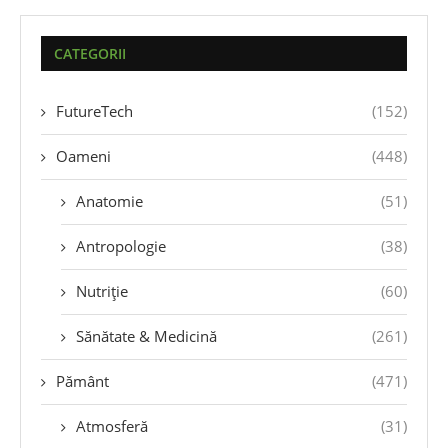
CATEGORII
FutureTech
(152)
Oameni
(448)
Anatomie
(51)
Antropologie
(38)
Nutriție
(60)
Sănătate & Medicină
(261)
Pământ
(471)
Atmosferă
(31)