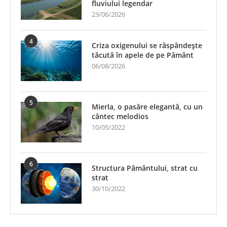
fluviului legendar
23/06/2026
4
Criza oxigenului se răspândește
tăcută în apele de pe Pământ
06/08/2026
5
Mierla, o pasăre elegantă, cu un
cântec melodios
10/05/2022
6
Structura Pământului, strat cu
strat
30/10/2022