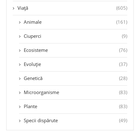
Viață
(605)
Animale
(161)
Ciuperci
(9)
Ecosisteme
(76)
Evoluție
(37)
Genetică
(28)
Microorganisme
(83)
Plante
(83)
Specii dispărute
(49)