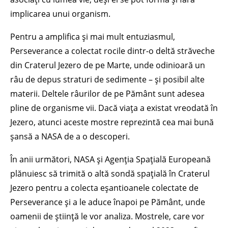
implicarea unui organism.
Pentru a amplifica și mai mult entuziasmul,
Perseverance a colectat rocile dintr-o deltă străveche
din Craterul Jezero de pe Marte, unde odinioară un
râu de depus straturi de sedimente – și posibil alte
materii. Deltele râurilor de pe Pământ sunt adesea
pline de organisme vii. Dacă viața a existat vreodată în
Jezero, atunci aceste mostre reprezintă cea mai bună
șansă a NASA de a o descoperi.
În anii următori, NASA și Agenția Spațială Europeană
plănuiesc să trimită o altă sondă spațială în Craterul
Jezero pentru a colecta eșantioanele colectate de
Perseverance și a le aduce înapoi pe Pământ, unde
oamenii de știință le vor analiza. Mostrele, care vor