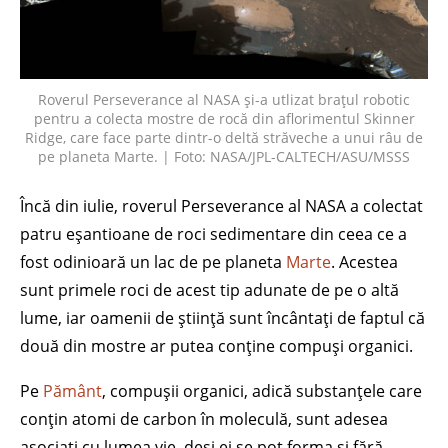
Roverul Perseverance al NASA și-a utlizat brațul robotic
pentru a colecta mostre de rocă din aflorimentul Skinner
Ridge, care face parte dintr-o deltă străveche a unui râu de
pe planeta Marte. | Foto: NASA/JPL-CALTECH/ASU/MSSS
Încă din iulie, roverul Perseverance al NASA a colectat
patru eșantioane de roci sedimentare din ceea ce a
fost odinioară un lac de pe planeta
Marte
. Acestea
sunt primele roci de acest tip adunate de pe o altă
lume, iar oamenii de știință sunt încântați de faptul că
două din mostre ar putea conține compuși organici.
Pe
Pământ
, compușii organici, adică substanțele care
conțin atomi de carbon în moleculă, sunt adesea
asociați cu lumea vie, deși ei se pot forma și fără