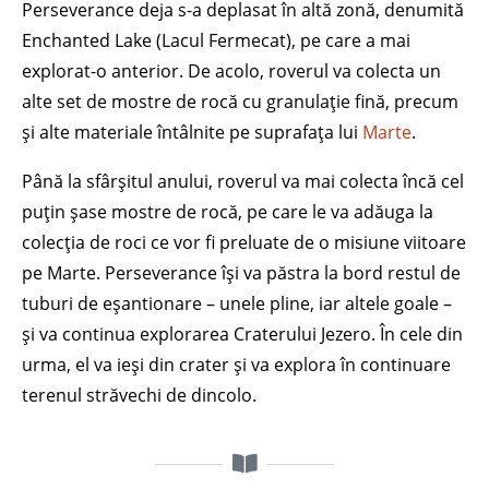
Perseverance deja s-a deplasat în altă zonă, denumită
Enchanted Lake (Lacul Fermecat), pe care a mai
explorat-o anterior. De acolo, roverul va colecta un
alte set de mostre de rocă cu granulație fină, precum
și alte materiale întâlnite pe suprafața lui
Marte
.
Până la sfârșitul anului, roverul va mai colecta încă cel
puțin șase mostre de rocă, pe care le va adăuga la
colecția de roci ce vor fi preluate de o misiune viitoare
pe Marte. Perseverance își va păstra la bord restul de
tuburi de eșantionare – unele pline, iar altele goale –
și va continua explorarea Craterului Jezero. În cele din
urma, el va ieși din crater și va explora în continuare
terenul străvechi de dincolo.