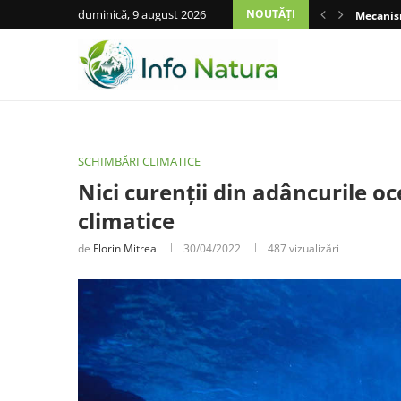
duminică, 9 august 2026
NOUTĂȚI
Mecanism
SCHIMBĂRI CLIMATICE
Nici curenții din adâncurile o
climatice
de
Florin Mitrea
30/04/2022
487
vizualizări