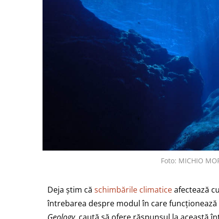
Foto: MICHIO MO
Deja știm că
schimbările climatice
afectează cu
întrebarea despre modul în care funcționează ac
Geology
, caută să ofere răspunsul la această în