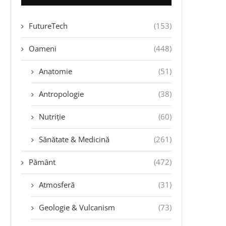
FutureTech
(153)
Oameni
(448)
Anatomie
(51)
Antropologie
(38)
Nutriție
(60)
Sănătate & Medicină
(261)
Pământ
(472)
Atmosferă
(31)
Geologie & Vulcanism
(73)