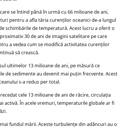
 care se întind până în urmă cu 66 milioane de ani,
uri pentru a afla tăria curenților oceanici de-a lungul
 de schimbările de temperatură. Acest lucru a oferit o
roximativ 30 de ani de imagini satelitare pe care
entru a vedea cum se modifică activitatea curenților
ntinuă să crească.
rsul ultimelor 13 milioane de ani, pe măsură ce
urile de sedimente au devenit mai puțin frecvente. Acest
ceanului s-a redus per total.
recedat cele 13 milioane de ani de răcire, circulația
i activă. În acele vremuri, temperaturile globale ar fi
ăzi.
umai fundul mării. Aceste turbulențe din adâncuri au o