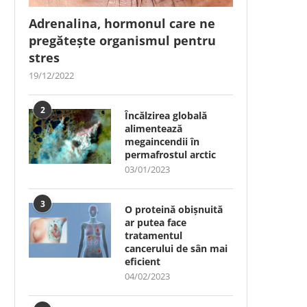
Adrenalina, hormonul care ne
pregătește organismul pentru
stres
19/12/2022
2
Încălzirea globală
alimentează
megaincendii în
permafrostul arctic
03/01/2023
3
O proteină obișnuită
ar putea face
tratamentul
cancerului de sân mai
eficient
04/02/2023