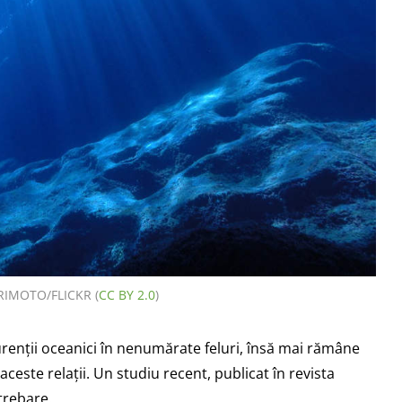
RIMOTO/FLICKR (
CC BY 2.0
)
renții oceanici în nenumărate feluri, însă mai rămâne
este relații. Un studiu recent, publicat în revista
trebare.