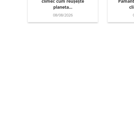
climei: cum reușește
Pământu
planeta...
cl
08/08/2026