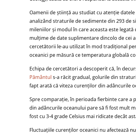
Oamenii de știință au studiat cu atenție datele
analizând straturile de sedimente din 293 de sit
mileniilor și modul în care aceasta este legată
mulțime de date suplimentare dincolo de cei ap
cercetătorii le-au utilizat în mod tradițional p
oceanici pe măsură ce temperatura globală co
Echipa de cercetători a descoperit că, în decu
Pământul
s-a răcit gradual, golurile din strat
fapt arată că viteza curenților din adâncurile o
Spre comparație, în perioada fierbinte care a p
din adâncurile oceanului pare să fi fost mult ma
fost cu 3-4 grade Celsius mai ridicate decât ast
Fluctuațiile curenților oceanici nu afectează n