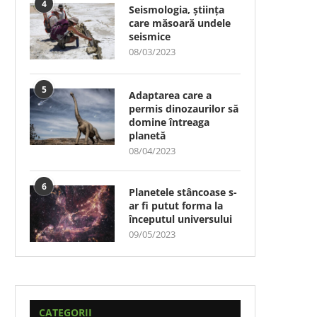
4
Seismologia, știința
care măsoară undele
seismice
08/03/2023
5
Adaptarea care a
permis dinozaurilor să
domine întreaga
planetă
08/04/2023
6
Planetele stâncoase s-
ar fi putut forma la
începutul universului
09/05/2023
CATEGORII