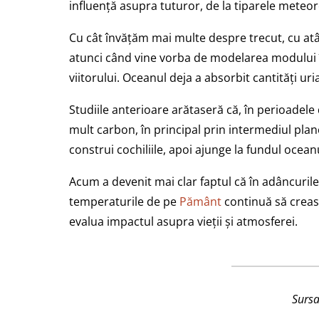
influență asupra tuturor, de la tiparele meteor
Cu cât învățăm mai multe despre trecut, cu atât
atunci când vine vorba de modelarea modului 
viitorului. Oceanul deja a absorbit cantități ur
Studiile anterioare arătaseră că, în perioadele
mult carbon, în principal prin intermediul plan
construi cochiliile, apoi ajunge la fundul oce
Acum a devenit mai clar faptul că în adâncuril
temperaturile de pe
Pământ
continuă să creas
evalua impactul asupra vieții și atmosferei.
Surs