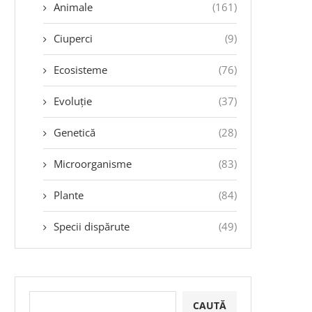
Animale
(161)
Ciuperci
(9)
Ecosisteme
(76)
Evoluție
(37)
Genetică
(28)
Microorganisme
(83)
Plante
(84)
Specii dispărute
(49)
CAUTĂ