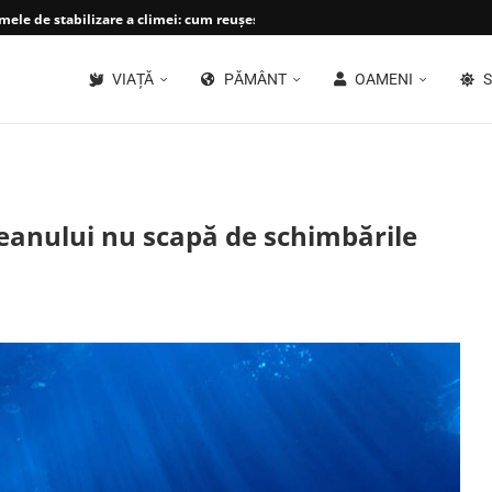
ele de stabilizare a climei: cum reușește planeta...
VIAȚĂ
PĂMÂNT
OAMENI
S
ceanului nu scapă de schimbările