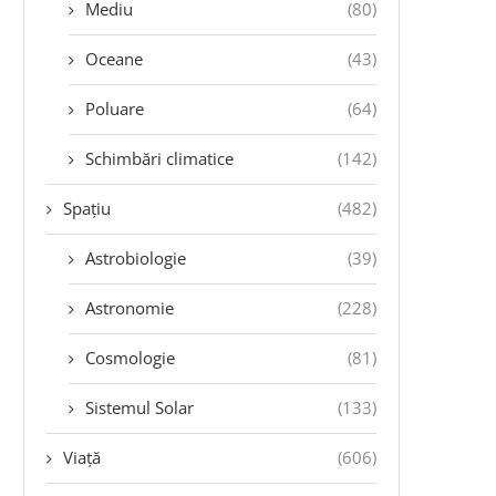
Mediu
(80)
Oceane
(43)
Poluare
(64)
Schimbări climatice
(142)
Spațiu
(482)
Astrobiologie
(39)
Astronomie
(228)
Cosmologie
(81)
Sistemul Solar
(133)
Viață
(606)