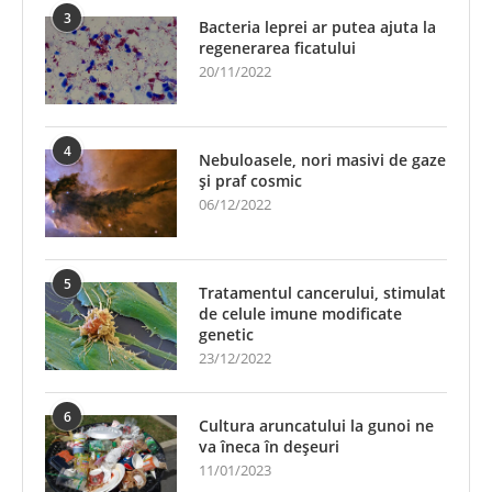
3
Bacteria leprei ar putea ajuta la
regenerarea ficatului
20/11/2022
4
Nebuloasele, nori masivi de gaze
și praf cosmic
06/12/2022
5
Tratamentul cancerului, stimulat
de celule imune modificate
genetic
23/12/2022
6
Cultura aruncatului la gunoi ne
va îneca în deșeuri
11/01/2023