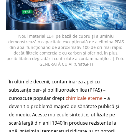
Noul material LDH pe bază de cupru și aluminiu
demonstrează o capacitate excepțională de a elimina PFAS
din apă, funcționând de aproximativ 100 de ori mai rapid
decât filtrele comerciale cu carbon și oferind, în plus,
posibilitatea degradării controlate a contaminanților. | Foto:
GENERATĂ CU AI (ChatGPT)
În ultimele decenii, contaminarea apei cu
substanțe per- și polifluoroalchilice (PFAS) –
cunoscute popular drept
chimicale eterne
– a
devenit o problemă majoră de sănătate publică și
de mediu. Aceste molecule sintetice, utilizate pe
scară largă din anii 1940 în produse rezistente la
apă, grăsimi și temperaturi ridicate, sunt notorii