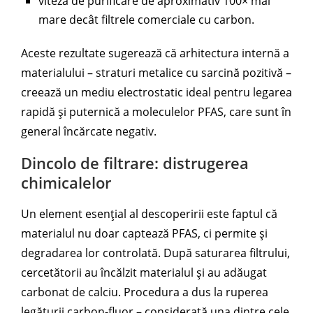
viteză de purificare de aproximativ 100× mai
mare decât filtrele comerciale cu carbon.
Aceste rezultate sugerează că arhitectura internă a
materialului – straturi metalice cu sarcină pozitivă –
creează un mediu electrostatic ideal pentru legarea
rapidă și puternică a moleculelor PFAS, care sunt în
general încărcate negativ.
Dincolo de filtrare: distrugerea
chimicalelor
Un element esențial al descoperirii este faptul că
materialul nu doar captează PFAS, ci permite și
degradarea lor controlată. După saturarea filtrului,
cercetătorii au încălzit materialul și au adăugat
carbonat de calciu. Procedura a dus la ruperea
legăturii carbon-fluor – considerată una dintre cele