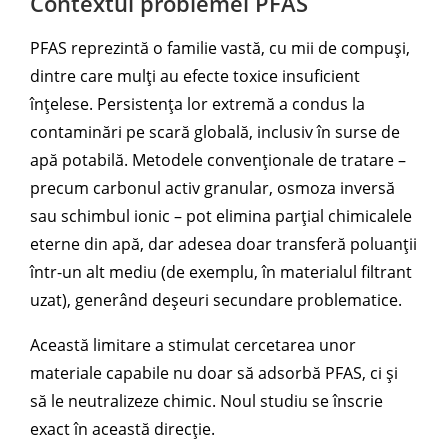
Contextul problemei PFAS
PFAS reprezintă o familie vastă, cu mii de compuși,
dintre care mulți au efecte toxice insuficient
înțelese. Persistența lor extremă a condus la
contaminări pe scară globală, inclusiv în surse de
apă potabilă. Metodele convenționale de tratare –
precum carbonul activ granular, osmoza inversă
sau schimbul ionic – pot elimina parțial chimicalele
eterne din apă, dar adesea doar transferă poluanții
într-un alt mediu (de exemplu, în materialul filtrant
uzat), generând deșeuri secundare problematice.
Această limitare a stimulat cercetarea unor
materiale capabile nu doar să adsorbă PFAS, ci și
să le neutralizeze chimic. Noul studiu se înscrie
exact în această direcție.