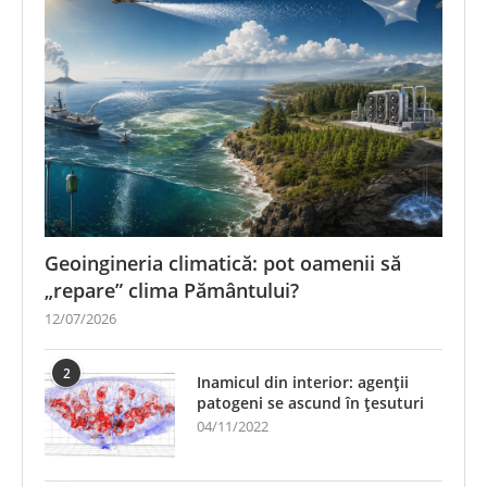
Geoingineria climatică: pot oamenii să
„repare” clima Pământului?
12/07/2026
2
Inamicul din interior: agenții
patogeni se ascund în țesuturi
04/11/2022