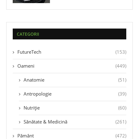
CATEGORII
FutureTech
(153)
Oameni
(449)
Anatomie
(51)
Antropologie
(39)
Nutriție
(60)
Sănătate & Medicină
(261)
Pământ
(472)