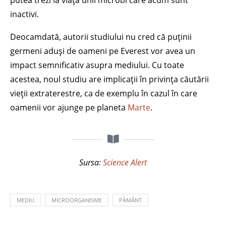
putea trezi la viață unii microbi care acum sunt
inactivi.
Deocamdată, autorii studiului nu cred că puținii
germeni aduși de oameni pe Everest vor avea un
impact semnificativ asupra mediului. Cu toate
acestea, noul studiu are implicații în privința căutării
vieții extraterestre, ca de exemplu în cazul în care
oamenii vor ajunge pe planeta
Marte
.
Sursa:
Science Alert
MEDIU
MICROORGANISME
PĂMÂNT