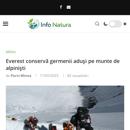
MEDIU
Everest conservă germenii aduși pe munte de
alpiniști
de
Florin Mitrea
11/05/2023
82
vizualizări