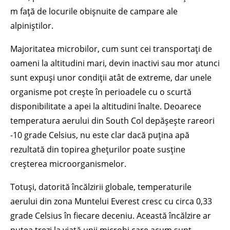
m față de locurile obișnuite de campare ale
alpiniștilor.
Majoritatea microbilor, cum sunt cei transportați de
oameni la altitudini mari, devin inactivi sau mor atunci
sunt expuși unor condiții atât de extreme, dar unele
organisme pot crește în perioadele cu o scurtă
disponibilitate a apei la altitudini înalte. Deoarece
temperatura aerului din South Col depășește rareori
-10 grade Celsius, nu este clar dacă puțina apă
rezultată din topirea ghețurilor poate susține
creșterea microorganismelor.
Totuși, datorită încălzirii globale, temperaturile
aerului din zona Muntelui Everest cresc cu circa 0,33
grade Celsius în fiecare deceniu. Această încălzire ar