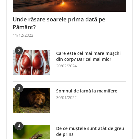
Unde răsare soarele prima dată pe
Pământ?
11/12/2022
2
Care este cel mai mare mușchi
din corp? Dar cel mai mic?
20/02/2024
3
Somnul de iarnă la mamifere
30/01/2022
4
De ce muștele sunt atât de greu
de prins