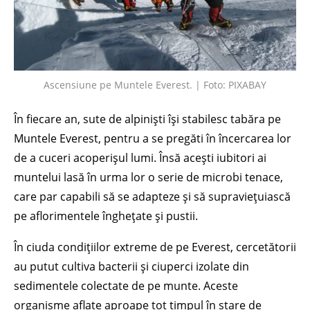
Ascensiune pe Muntele Everest. | Foto: PIXABAY
În fiecare an, sute de alpiniști își stabilesc tabăra pe
Muntele Everest, pentru a se pregăti în încercarea lor
de a cuceri acoperișul lumi. Însă acești iubitori ai
muntelui lasă în urma lor o serie de microbi tenace,
care par capabili să se adapteze și să supraviețuiască
pe aflorimentele înghețate și pustii.
În ciuda condițiilor extreme de pe Everest, cercetătorii
au putut cultiva bacterii și ciuperci izolate din
sedimentele colectate de pe munte. Aceste
organisme aflate aproape tot timpul în stare de