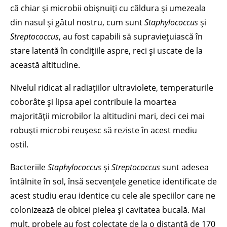
că chiar și microbii obișnuiți cu căldura și umezeala
din nasul și gâtul nostru, cum sunt
Staphylococcus
și
Streptococcus
, au fost capabili să supraviețuiască în
stare latentă în condițiile aspre, reci și uscate de la
această altitudine.
Nivelul ridicat al radiațiilor ultraviolete, temperaturile
coborâte și lipsa apei contribuie la moartea
majorității microbilor la altitudini mari, deci cei mai
robuști microbi reușesc să reziste în acest mediu
ostil.
Bacteriile
Staphylococcus
și
Streptococcus
sunt adesea
întâlnite în sol, însă secvențele genetice identificate de
acest studiu erau identice cu cele ale speciilor care ne
colonizează de obicei pielea și cavitatea bucală. Mai
mult, probele au fost colectate de la o distanță de 170