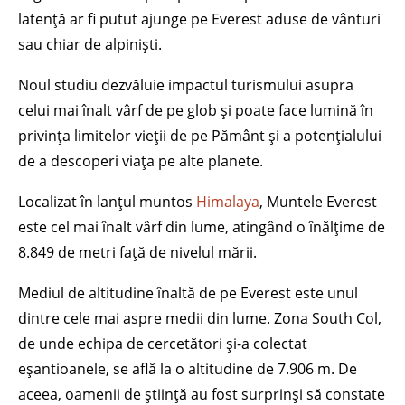
latență ar fi putut ajunge pe Everest aduse de vânturi
sau chiar de alpiniști.
Noul studiu dezvăluie impactul turismului asupra
celui mai înalt vârf de pe glob și poate face lumină în
privința limitelor vieții de pe Pământ și a potențialului
de a descoperi viața pe alte planete.
Localizat în lanțul muntos
Himalaya
, Muntele Everest
este cel mai înalt vârf din lume, atingând o înălțime de
8.849 de metri față de nivelul mării.
Mediul de altitudine înaltă de pe Everest este unul
dintre cele mai aspre medii din lume. Zona South Col,
de unde echipa de cercetători și-a colectat
eșantioanele, se află la o altitudine de 7.906 m. De
aceea, oamenii de știință au fost surprinși să constate