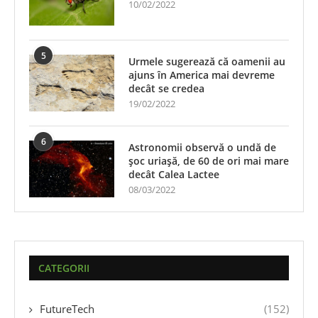
10/02/2022
5
Urmele sugerează că oamenii au
ajuns în America mai devreme
decât se credea
19/02/2022
6
Astronomii observă o undă de
șoc uriașă, de 60 de ori mai mare
decât Calea Lactee
08/03/2022
CATEGORII
FutureTech
(152)