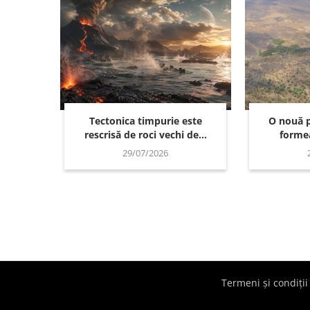
Tectonica timpurie este
O nouă p
rescrisă de roci vechi de...
formea
29/07/2026
Termeni și condiții