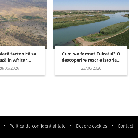
lacă tectonică se
Cum s-a format Eufratul? O
ză în Africa?...
descoperire rescrie istoria...
28/06/2026
23/06/2026
Politica de confidențialitate
Despre cookies
Contact