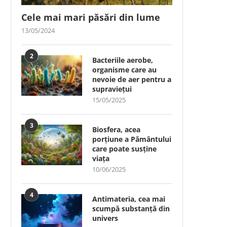
Cele mai mari păsări din lume
13/05/2024
2
Bacteriile aerobe,
organisme care au
nevoie de aer pentru a
supraviețui
15/05/2025
3
Biosfera, acea
porțiune a Pământului
care poate susține
viața
10/06/2025
4
Antimateria, cea mai
scumpă substanță din
univers