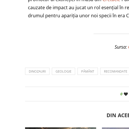
cauzate de impact au jucat un rol esențial în
drumul pentru apariția unor noi specii în era 
Sursa:
DINOZAURI
GEOLOGIE
PĂMÂNT
RECOMANDATE
0
DIN ACE