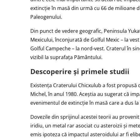
extincție în masă din urmă cu 66 de milioane d
Paleogenului.
Din punct de vedere geografic, Peninsula Yuk
Mexicului, înconjurată de Golful Mexic – la vest 
Golful Campeche – la nord-vest. Craterul în sin
vizibil la suprafața Pământului.
Descoperire și primele studii
Existența Craterului Chicxulub a fost propusă d
Michel, în anul 1980. Aceștia au sugerat că impa
evenimentul de extincție în masă care a dus la 
Dovezile din sprijinul acestei teorii au proven
iridiu, un metal rar asociat cu asteroizii și mete
emis ipoteza că impactul asteroidului ar fi eli