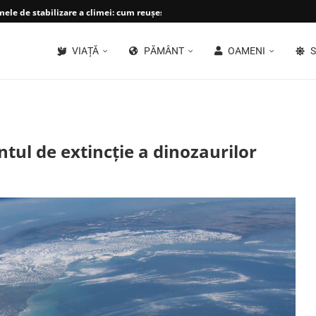
le de stabilizare a climei: cum reușește planeta...
VIAȚĂ
PĂMÂNT
OAMENI
S
tul de extincție a dinozaurilor