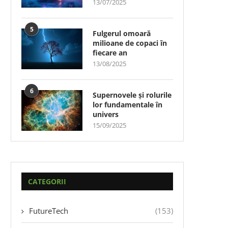
13/07/2025
5
Fulgerul omoară
milioane de copaci în
fiecare an
13/08/2025
6
Supernovele și rolurile
lor fundamentale în
univers
15/09/2025
CATEGORII
FutureTech
(153)