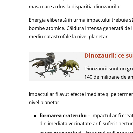
masă care a dus la dispariția dinozaurilor.
Energia eliberată în urma impactului trebuie să
bombe atomice. Căldura intensă generată de i
mediu catastrofale la nivel planetar.
Dinozaurii: ce s
Dinozaurii sunt un gr
140 de milioane de ani 
Impactul ar fi avut efecte imediate și pe termen
nivel planetar:
formarea craterului
– impactul ar fi cre
din imediata vecinătate ar fi suferit pert