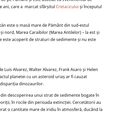
e ani, care a marcat sfârșitul
Cretacicului
și începutul
atán este o masă mare de Pământ din sud-estul
și nord, Marea Caraibilor (Marea Antilelor) – la est și
e este acoperit de straturi de sedimente și nu este
e Luis Alvarez, Walter Alvarez, Frank Asaro și Helen
ctul planetei cu un asteroid uriaș ar fi cauzat
dispariția dinozaurilor.
it din descoperirea unui strat de sedimente bogate în
oriții, în rocile din perioada extincției. Cercetătorii au
berat o cantitate mare de iridiu în atmosferă, ducând la