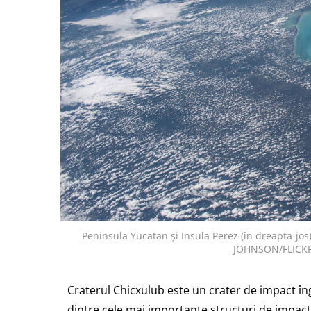
Peninsula Yucatan și Insula Perez (în dreapta-jos)
JOHNSON/FLICKR
Craterul Chicxulub este un crater de impact î
dintre cele mai importante structuri de impac