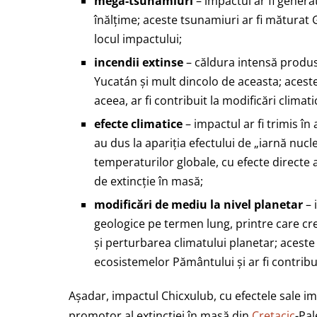
mega-tsunamiuri
– impactul ar fi genera
înălțime; aceste tsunamiuri ar fi măturat G
locul impactului;
incendii extinse
– căldura intensă produsă
Yucatán și mult dincolo de aceasta; acest
aceea, ar fi contribuit la modificări climat
efecte climatice
– impactul ar fi trimis în
au dus la apariția efectului de „iarnă nucl
temperaturilor globale, cu efecte directe 
de extincție în masă;
modificări de mediu la nivel planetar
– 
geologice pe termen lung, printre care cre
și perturbarea climatului planetar; aceste
ecosistemelor Pământului și ar fi contribui
Așadar, impactul Chicxulub, cu efectele sale im
promotor al extincției în masă din
Cretacic
-Pal