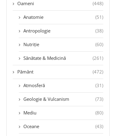
Oameni
(448)
Anatomie
(51)
Antropologie
(38)
Nutriție
(60)
Sănătate & Medicină
(261)
Pământ
(472)
Atmosferă
(31)
Geologie & Vulcanism
(73)
Mediu
(80)
Oceane
(43)