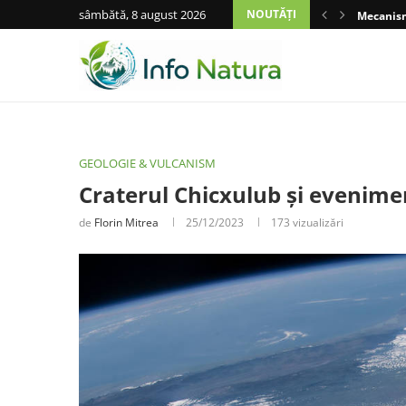
sâmbătă, 8 august 2026
NOUTĂȚI
Mecanisme
GEOLOGIE & VULCANISM
Craterul Chicxulub și evenimen
de
Florin Mitrea
25/12/2023
173
vizualizări