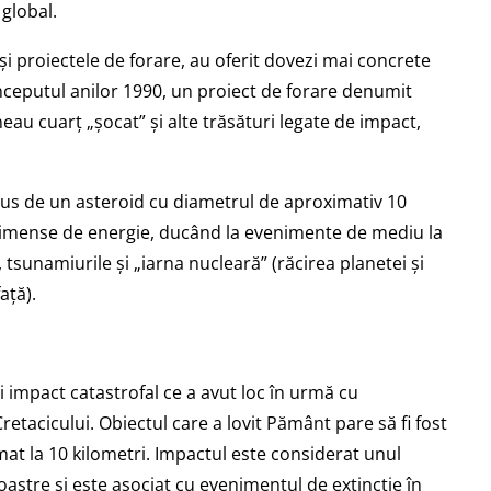
 global.
e și proiectele de forare, au oferit dovezi mai concrete
 începutul anilor 1990, un proiect de forare denumit
eau cuarț „șocat” și alte trăsături legate de impact,
dus de un asteroid cu diametrul de aproximativ 10
ăți imense de energie, ducând la evenimente de mediu la
, tsunamiurile și „iarna nucleară” (răcirea planetei și
ață).
 impact catastrofal ce a avut loc în urmă cu
retacicului. Obiectul care a lovit Pământ pare să fi fost
t la 10 kilometri. Impactul este considerat unul
oastre și este asociat cu evenimentul de extincție în