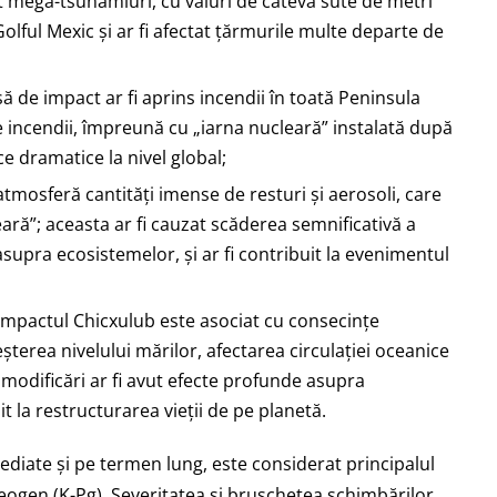
t mega-tsunamiuri, cu valuri de câteva sute de metri
olful Mexic și ar fi afectat țărmurile multe departe de
 de impact ar fi aprins incendii în toată Peninsula
e incendii, împreună cu „iarna nucleară” instalată după
ice dramatice la nivel global;
 atmosferă cantități imense de resturi și aerosoli, care
eară”; aceasta ar fi cauzat scăderea semnificativă a
asupra ecosistemelor, și ar fi contribuit la evenimentul
impactul Chicxulub este asociat cu consecințe
șterea nivelului mărilor, afectarea circulației oceanice
 modificări ar fi avut efecte profunde asupra
t la restructurarea vieții de pe planetă.
ediate și pe termen lung, este considerat principalul
eogen (K-Pg). Severitatea și bruschețea schimbărilor