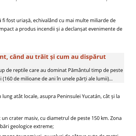
 fi fost uriașă, echivalând cu mai multe miliarde de
mpact a produs incendii și a declanșat evenimente de
unt, când au trăit și cum au dispărut
up de reptile care au dominat Pământul timp de peste
(160 de milioane de ani în unele părți ale lumii)...
 lung atât locale, asupra Peninsulei Yucatán, cât și la
at un crater masiv, cu diametrul de peste 150 km. Zona
urbări geologice extreme;