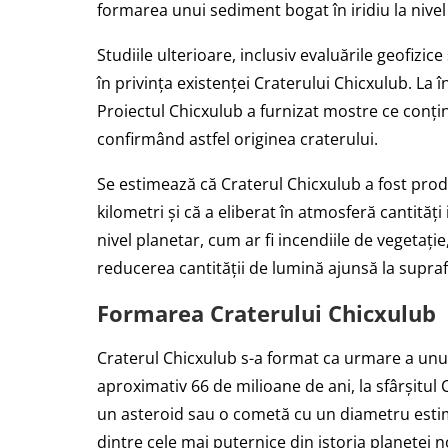
formarea unui sediment bogat în iridiu la nivel
Studiile ulterioare, inclusiv evaluările geofizic
în privința existenței Craterului Chicxulub. La
Proiectul Chicxulub a furnizat mostre ce conțin
confirmând astfel originea craterului.
Se estimează că Craterul Chicxulub a fost pro
kilometri și că a eliberat în atmosferă cantit
nivel planetar, cum ar fi incendiile de vegetație
reducerea cantității de lumină ajunsă la supraf
Formarea Craterului Chicxulub
Craterul Chicxulub s-a format ca urmare a unui
aproximativ 66 de milioane de ani, la sfârșitul C
un asteroid sau o cometă cu un diametru estima
dintre cele mai puternice din istoria planetei n