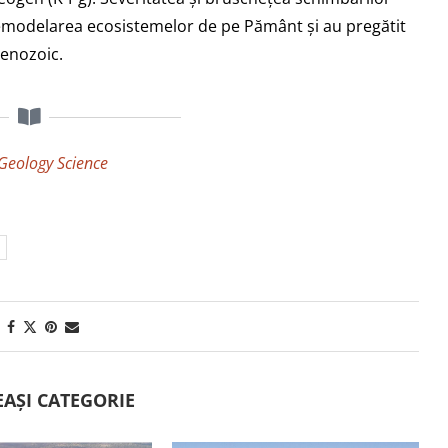
 remodelarea ecosistemelor de pe Pământ și au pregătit
Cenozoic.
Geology Science
EAȘI CATEGORIE