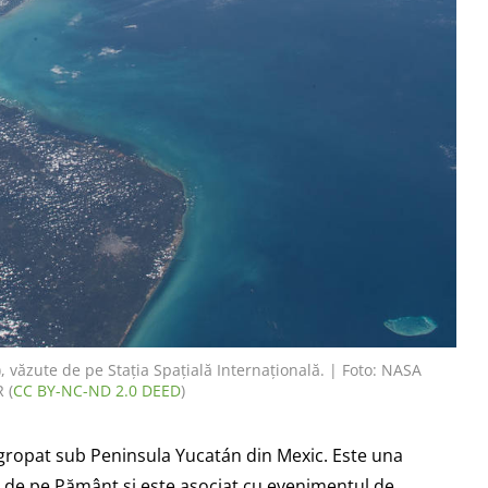
, văzute de pe Stația Spațială Internațională. | Foto: NASA
 (
CC BY-NC-ND 2.0 DEED
)
ngropat sub Peninsula Yucatán din Mexic. Este una
t de pe Pământ și este asociat cu evenimentul de