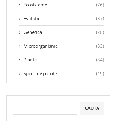
Ecosisteme
(76)
Evoluție
(37)
Genetică
(28)
Microorganisme
(83)
Plante
(84)
Specii dispărute
(49)
CAUTĂ