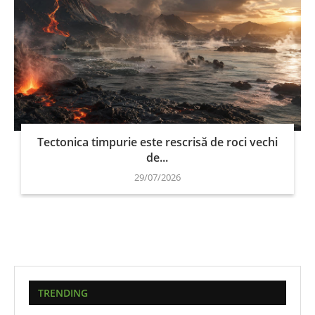
Tectonica timpurie este rescrisă de roci vechi
de...
29/07/2026
TRENDING