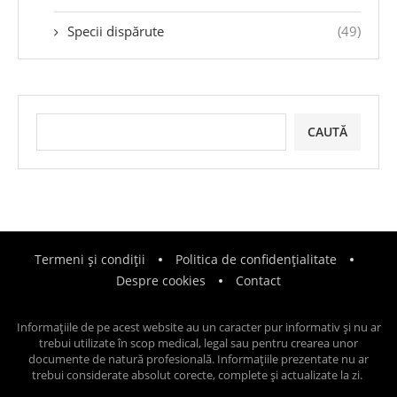
Specii dispărute
(49)
CAUTĂ
Termeni și condiții
Politica de confidențialitate
Despre cookies
Contact
Informațiile de pe acest website au un caracter pur informativ și nu ar
trebui utilizate în scop medical, legal sau pentru crearea unor
documente de natură profesională. Informațiile prezentate nu ar
trebui considerate absolut corecte, complete și actualizate la zi.