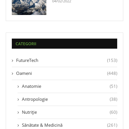
04/02/2022
CATEGORII
FutureTech
(153)
Oameni
(448)
Anatomie
(51)
Antropologie
(38)
Nutriție
(60)
Sănătate & Medicină
(261)