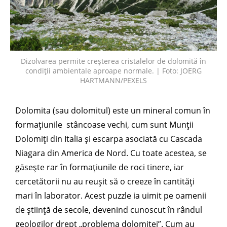
Dizolvarea permite creșterea cristalelor de dolomită în
condiții ambientale aproape normale. | Foto: JOERG
HARTMANN/PEXELS
Dolomita (sau dolomitul) este un mineral comun în
formațiunile stâncoase vechi, cum sunt Munții
Dolomiți din Italia și escarpa asociată cu Cascada
Niagara din America de Nord. Cu toate acestea, se
găsește rar în formațiunile de roci tinere, iar
cercetătorii nu au reușit să o creeze în cantități
mari în laborator. Acest puzzle ia uimit pe oamenii
de știință de secole, devenind cunoscut în rândul
geologilor drept „problema dolomitei”. Cum au