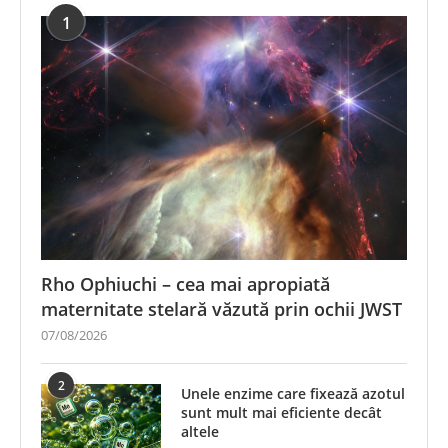
1
Rho Ophiuchi – cea mai apropiată
maternitate stelară văzută prin ochii JWST
07/08/2026
2
Unele enzime care fixează azotul
sunt mult mai eficiente decât
altele