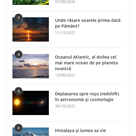
07/08/2026
3
Unde răsare soarele prima dată
pe Pământ?
11/12/2022
4
Oceanul Atlantic, al doilea cel
mai mare ocean de pe planeta
noastră
13/08/2022
5
Deplasarea spre roșu (redshift)
în astronomie și cosmologie
28/10/2025
6
Himalaya și lumea sa vie