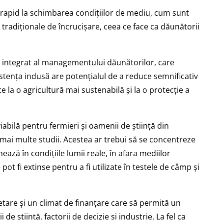
 rapid la schimbarea condițiilor de mediu, cum sunt
tradiționale de încrucișare, ceea ce face ca dăunătorii
integrat al managementului dăunătorilor, care
zistența indusă are potențialul de a reduce semnificativ
la o agricultură mai sustenabilă și la o protecție a
iabilă pentru fermieri și oamenii de știință din
mai multe studii. Acestea ar trebui să se concentreze
ază în condițiile lumii reale, în afara mediilor
t fi extinse pentru a fi utilizate în testele de câmp și
tare și un climat de finanțare care să permită un
e știință, factorii de decizie și industrie. La fel ca