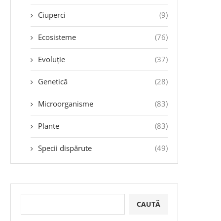
Ciuperci
(9)
Ecosisteme
(76)
Evoluție
(37)
Genetică
(28)
Microorganisme
(83)
Plante
(83)
Specii dispărute
(49)
CAUTĂ