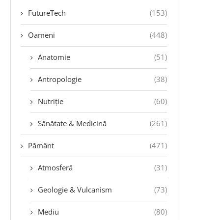
FutureTech
(153)
Oameni
(448)
Anatomie
(51)
Antropologie
(38)
Nutriție
(60)
Sănătate & Medicină
(261)
Pământ
(471)
Atmosferă
(31)
Geologie & Vulcanism
(73)
Mediu
(80)