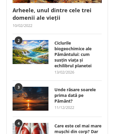
Arheele, unul dintre cele trei
domenii ale vieții
10/02/2022
2
Ciclurile
biogeochimice ale
Pământului: cum
susțin viața și
echilibrul planetei
13/02/2026
3
Unde răsare soarele
prima dată pe
Pământ?
11/12/2022
4
Care este cel mai mare
mușchi din corp? Dar