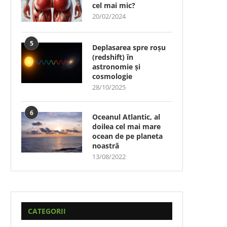
cel mai mic?
20/02/2024
5
Deplasarea spre roșu
(redshift) în
astronomie și
cosmologie
28/10/2025
6
Oceanul Atlantic, al
doilea cel mai mare
ocean de pe planeta
noastră
13/08/2022
CATEGORII