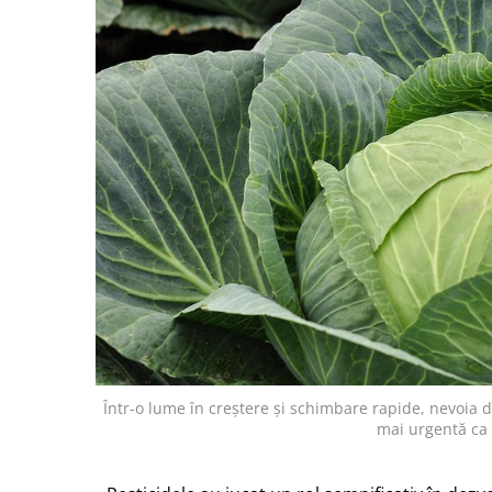
Într-o lume în creștere și schimbare rapide, nevoia 
mai urgentă ca 