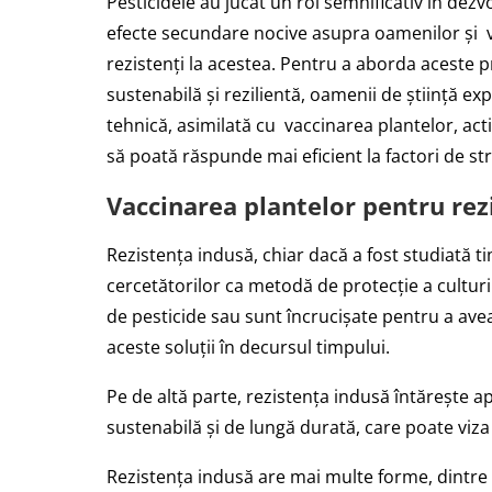
Pesticidele au jucat un rol semnificativ în dezvo
efecte secundare nocive asupra oamenilor și vi
rezistenți la acestea. Pentru a aborda aceste p
sustenabilă și rezilientă, oamenii de știință ex
tehnică, asimilată cu vaccinarea plantelor, act
să poată răspunde mai eficient la factori de stre
Vaccinarea plantelor pentru rez
Rezistența indusă, chiar dacă a fost studiată ti
cercetătorilor ca metodă de protecție a culturil
de pesticide sau sunt încrucișate pentru a avea
aceste soluții în decursul timpului.
Pe de altă parte, rezistența indusă întărește a
sustenabilă și de lungă durată, care poate viza
Rezistența indusă are mai multe forme, dintre 