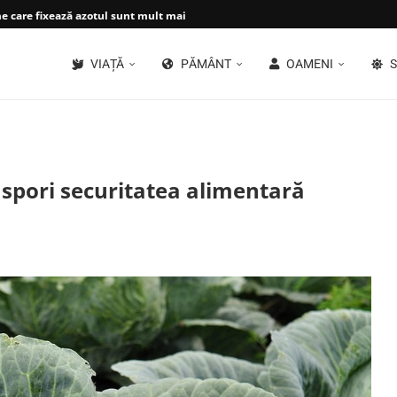
 care fixează azotul sunt mult mai...
VIAȚĂ
PĂMÂNT
OAMENI
S
 spori securitatea alimentară