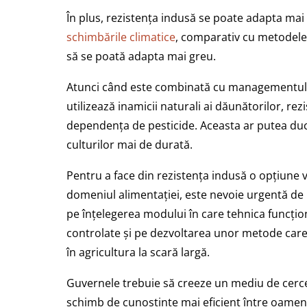
În plus, rezistența indusă se poate adapta mai
schimbările climatice
, comparativ cu metodele 
să se poată adapta mai greu.
Atunci când este combinată cu managementul 
utilizează inamicii naturali ai dăunătorilor, re
dependența de pesticide. Aceasta ar putea duce 
culturilor mai de durată.
Pentru a face din rezistența indusă o opțiune v
domeniul alimentației, este nevoie urgentă de 
pe înțelegerea modului în care tehnica funcțione
controlate și pe dezvoltarea unor metode care po
în agricultura la scară largă.
Guvernele trebuie să creeze un mediu de cerce
schimb de cunoștințe mai eficient între oamenii d