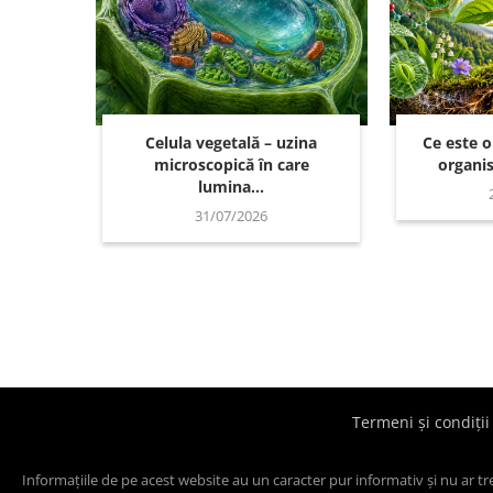
Celula vegetală – uzina
Ce este 
microscopică în care
organis
lumina...
31/07/2026
Termeni și condiții
Informațiile de pe acest website au un caracter pur informativ și nu ar t