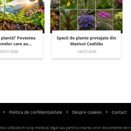
o plantă? Povestea
Specii de plante protejate din
melor care au...
Masivul Ceahlău
26/07/2026
14/07/2026
Politica de confidențialitate
Despre cookies
Contact
rebui utilizate în scop medical, legal sau pentru crearea unor documente de n