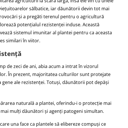
ltarea agriculturii la scară largă, însă ele vin cu unele
ețuitoarelor sălbatice, iar dăunătorii devin tot mai
rovocări și a pregăti terenul pentru o agricultură
plorează potențialul rezistenței induse. Această
ivează sistemul imunitar al plantei pentru ca aceasta
s similari în viitor.
istență
mp de zeci de ani, abia acum a intrat în vizorul
or. În prezent, majoritatea culturilor sunt protejate
 gene ale rezistenței. Totuși, dăunătorii pot depăși
părarea naturală a plantei, oferindu-i o protecție mai
 mai mulți dăunători și agenți patogeni simultan.
care una face ca plantele să elibereze compuși ce