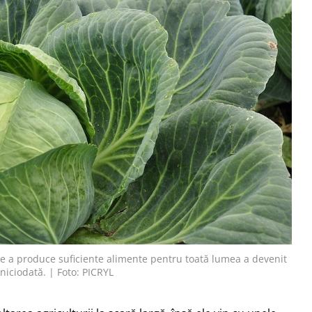
de a produce suficiente alimente pentru toată lumea a devenit
niciodată. | Foto: PICRYL