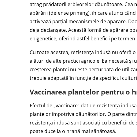
atrag prădătorii erbivorelor dăunătoare. Cea 
apărării (defense priming), în care atunci când 
activează parțial mecanismele de apărare. Dac
deja declanșate. Această formă de apărare poat
epigenetice, oferind astfel beneficii pe termen 
Cu toate acestea, rezistența indusă nu oferă o 
alături de alte practici agricole. Ea necesită 
creșterea plantei nu este perturbată de utiliz
trebuie adaptată în funcție de specificul culturii
Vaccinarea plantelor pentru o 
Efectul de „vaccinare” dat de rezistența indusă
plantelor împotriva dăunătorilor. O parte dint
rezistența indusă sunt asociați cu beneficii de 
poate duce la o hrană mai sănătoasă.