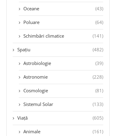
Oceane
(43)
Poluare
(64)
Schimbări climatice
(141)
Spațiu
(482)
Astrobiologie
(39)
Astronomie
(228)
Cosmologie
(81)
Sistemul Solar
(133)
Viață
(605)
Animale
(161)