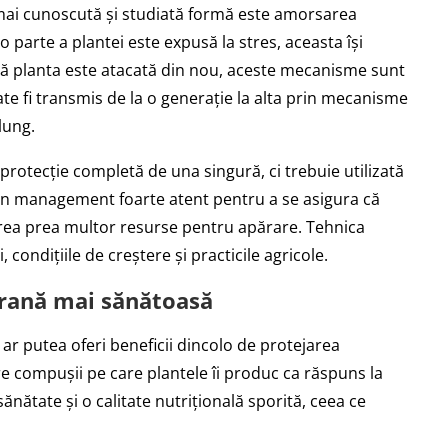
mai cunoscută și studiată formă este amorsarea
o parte a plantei este expusă la stres, aceasta își
ă planta este atacată din nou, aceste mecanisme sunt
e fi transmis de la o generație la alta prin mecanisme
lung.
protecție completă de una singură, ci trebuie utilizată
și un management foarte atent pentru a se asigura că
area prea multor resurse pentru apărare. Tehnica
, condițiile de creștere și practicile agricole.
hrană mai sănătoasă
 ar putea oferi beneficii dincolo de protejarea
re compușii pe care plantele îi produc ca răspuns la
sănătate și o calitate nutrițională sporită, ceea ce