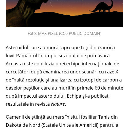
Foto: MAX PIXEL (CC0 PUBLIC DOMAIN)
Asteroidul care a omorât aproape toți dinozaurii a
lovit Pământul în timpul sezonului de primăvară.
Aceasta este concluzia unei echipe internaționale de
cercetători după examinarea unor scanări cu raze X
de înaltă rezoluție și analizarea cu izotopi de carbon a
oaselor peștilor care au murit în primele 60 de minute
după impactul asteroidului. Echipa și-a publicat
rezultatele în revista
Nature
.
Oamenii de știință au mers în situl fosilifer Tanis din
Dakota de Nord (Statele Unite ale Americii) pentru a