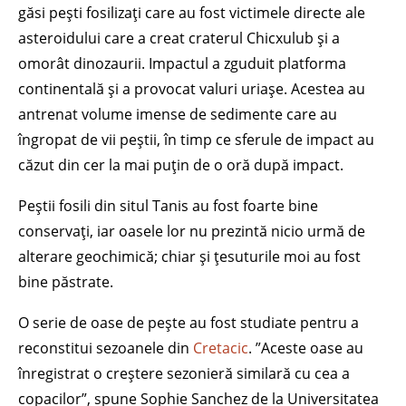
găsi pești fosilizați care au fost victimele directe ale
asteroidului care a creat craterul Chicxulub și a
omorât dinozaurii. Impactul a zguduit platforma
continentală și a provocat valuri uriașe. Acestea au
antrenat volume imense de sedimente care au
îngropat de vii peștii, în timp ce sferule de impact au
căzut din cer la mai puțin de o oră după impact.
Peștii fosili din situl Tanis au fost foarte bine
conservați, iar oasele lor nu prezintă nicio urmă de
alterare geochimică; chiar și țesuturile moi au fost
bine păstrate.
O serie de oase de pește au fost studiate pentru a
reconstitui sezoanele din
Cretacic
. ”Aceste oase au
înregistrat o creștere sezonieră similară cu cea a
copacilor”, spune Sophie Sanchez de la Universitatea