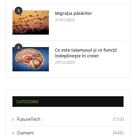
5
Migrația păsărilor
21/01/2022
6
Ce este talamusul și ce funcții
îndeplinește în creier
25/12/2025
CATEGORII
FutureTech
(153)
Oameni
(448)