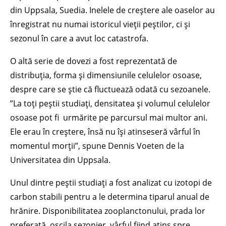
din Uppsala, Suedia. Inelele de creștere ale oaselor au
înregistrat nu numai istoricul vieții peștilor, ci și
sezonul în care a avut loc catastrofa.
O altă serie de dovezi a fost reprezentată de
distribuția, forma și dimensiunile celulelor osoase,
despre care se știe că fluctuează odată cu sezoanele.
”La toți peștii studiați, densitatea și volumul celulelor
osoase pot fi urmărite pe parcursul mai multor ani.
Ele erau în creștere, însă nu își atinseseră vârful în
momentul morții”, spune Dennis Voeten de la
Universitatea din Uppsala.
Unul dintre peștii studiați a fost analizat cu izotopi de
carbon stabili pentru a le determina tiparul anual de
hrănire. Disponibilitatea zooplanctonului, prada lor
preferată, oscila sezonier, vârful fiind atins spre