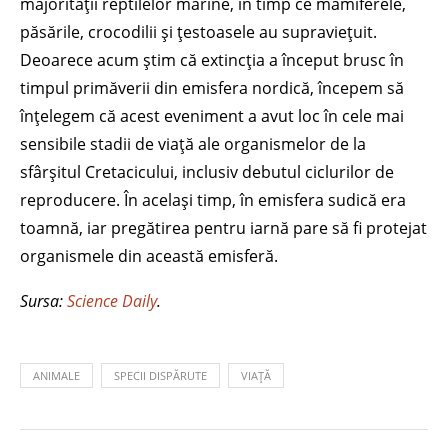
majorității reptilelor marine, în timp ce mamiferele,
păsările, crocodilii și țestoasele au supraviețuit.
Deoarece acum știm că extincția a început brusc în
timpul primăverii din emisfera nordică, începem să
înțelegem că acest eveniment a avut loc în cele mai
sensibile stadii de viață ale organismelor de la
sfârșitul Cretacicului, inclusiv debutul ciclurilor de
reproducere. În același timp, în emisfera sudică era
toamnă, iar pregătirea pentru iarnă pare să fi protejat
organismele din această emisferă.
Sursa:
Science Daily
.
ANIMALE
SPECII DISPĂRUTE
VIAȚĂ