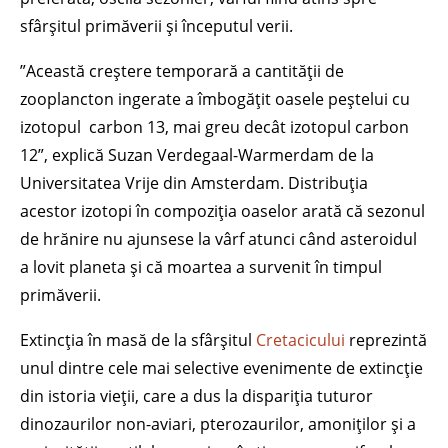
sfârșitul primăverii și începutul verii.
”Această creștere temporară a cantității de
zooplancton ingerate a îmbogățit oasele peștelui cu
izotopul carbon 13, mai greu decât izotopul carbon
12”, explică Suzan Verdegaal-Warmerdam de la
Universitatea Vrije din Amsterdam. Distribuția
acestor izotopi în compoziția oaselor arată că sezonul
de hrănire nu ajunsese la vârf atunci când asteroidul
a lovit planeta și că moartea a survenit în timpul
primăverii.
Extincția în masă de la sfârșitul
Cretacicului
reprezintă
unul dintre cele mai selective evenimente de extincție
din istoria vieții, care a dus la dispariția tuturor
dinozaurilor non-aviari, pterozaurilor, amoniților și a