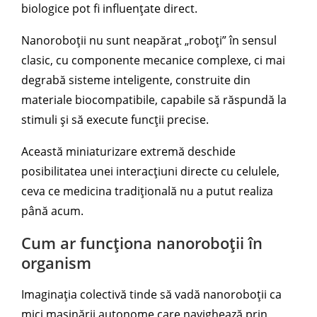
biologice pot fi influențate direct.
Nanoroboții nu sunt neapărat „roboți” în sensul
clasic, cu componente mecanice complexe, ci mai
degrabă sisteme inteligente, construite din
materiale biocompatibile, capabile să răspundă la
stimuli și să execute funcții precise.
Această miniaturizare extremă deschide
posibilitatea unei interacțiuni directe cu celulele,
ceva ce medicina tradițională nu a putut realiza
până acum.
Cum ar funcționa nanoroboții în
organism
Imaginația colectivă tinde să vadă nanoroboții ca
mici mașinării autonome care navighează prin