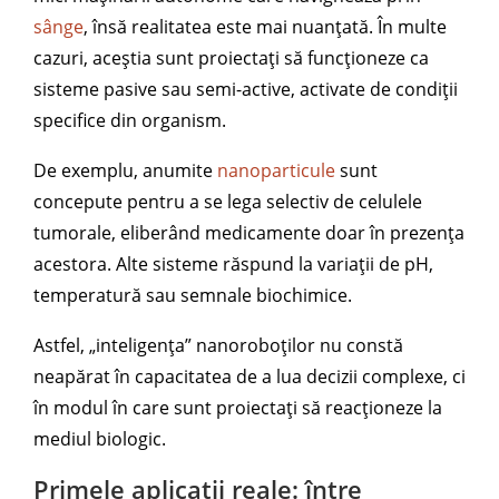
sânge
, însă realitatea este mai nuanțată. În multe
cazuri, aceștia sunt proiectați să funcționeze ca
sisteme pasive sau semi-active, activate de condiții
specifice din organism.
De exemplu, anumite
nanoparticule
sunt
concepute pentru a se lega selectiv de celulele
tumorale, eliberând medicamente doar în prezența
acestora. Alte sisteme răspund la variații de pH,
temperatură sau semnale biochimice.
Astfel, „inteligența” nanoroboților nu constă
neapărat în capacitatea de a lua decizii complexe, ci
în modul în care sunt proiectați să reacționeze la
mediul biologic.
Primele aplicații reale: între