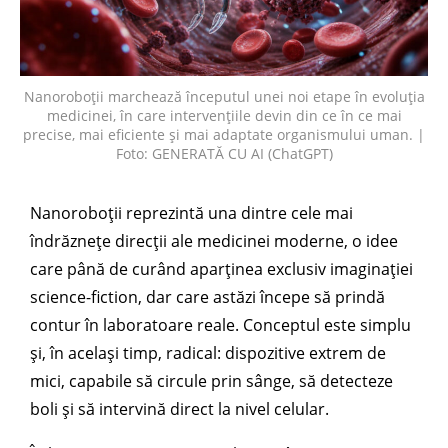
Nanoroboții marchează începutul unei noi etape în evoluția
medicinei, în care intervențiile devin din ce în ce mai
precise, mai eficiente și mai adaptate organismului uman. |
Foto: GENERATĂ CU AI (ChatGPT)
Nanoroboții reprezintă una dintre cele mai
îndrăznețe direcții ale medicinei moderne, o idee
care până de curând aparținea exclusiv imaginației
science-fiction, dar care astăzi începe să prindă
contur în laboratoare reale. Conceptul este simplu
și, în același timp, radical: dispozitive extrem de
mici, capabile să circule prin sânge, să detecteze
boli și să intervină direct la nivel celular.