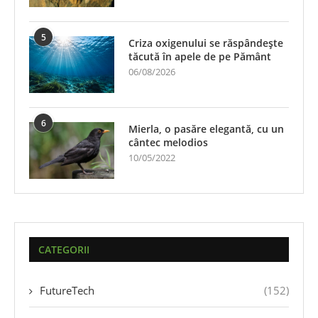
5
Criza oxigenului se răspândește
tăcută în apele de pe Pământ
06/08/2026
6
Mierla, o pasăre elegantă, cu un
cântec melodios
10/05/2022
CATEGORII
FutureTech
(152)