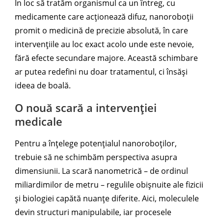
În loc să tratăm organismul ca un întreg, cu
medicamente care acționează difuz, nanoroboții
promit o medicină de precizie absolută, în care
intervențiile au loc exact acolo unde este nevoie,
fără efecte secundare majore. Această schimbare
ar putea redefini nu doar tratamentul, ci însăși
ideea de boală.
O nouă scară a intervenției
medicale
Pentru a înțelege potențialul nanoroboților,
trebuie să ne schimbăm perspectiva asupra
dimensiunii. La scară nanometrică – de ordinul
miliardimilor de metru – regulile obișnuite ale fizicii
și biologiei capătă nuanțe diferite. Aici, moleculele
devin structuri manipulabile, iar procesele