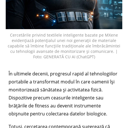
Cercetările privind textilele inteligente bazate pe MXene
evidențiază potențialul unei noi generații de materiale
capabile să îmbine funcțiile tradiționale ale îmbrăcămintei
cu tehnologii avansate de monitorizare și comunicare. |
Foto: GENERATĂ CU AI (ChatGPT)
În ultimele decenii, progresul rapid al tehnologiilor
portabile a transformat modul în care oamenii își
monitorizează sănătatea și activitatea fizică.
Dispozitive precum ceasurile inteligente sau
brățările de fitness au devenit instrumente
obișnuite pentru colectarea datelor biologice.
Totuși, cercetarea contemporană sugerează că