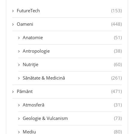
FutureTech
(153)
Oameni
(448)
Anatomie
(51)
Antropologie
(38)
Nutriție
(60)
Sănătate & Medicină
(261)
Pământ
(471)
Atmosferă
(31)
Geologie & Vulcanism
(73)
Mediu
(80)