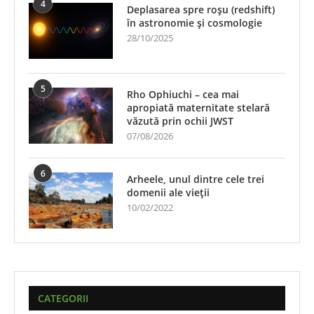
4
Deplasarea spre roșu (redshift)
în astronomie și cosmologie
28/10/2025
5
Rho Ophiuchi – cea mai
apropiată maternitate stelară
văzută prin ochii JWST
07/08/2026
6
Arheele, unul dintre cele trei
domenii ale vieții
10/02/2022
CATEGORII