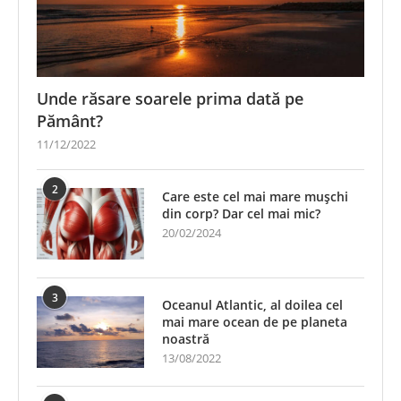
Unde răsare soarele prima dată pe
Pământ?
11/12/2022
2
Care este cel mai mare mușchi
din corp? Dar cel mai mic?
20/02/2024
3
Oceanul Atlantic, al doilea cel
mai mare ocean de pe planeta
noastră
13/08/2022