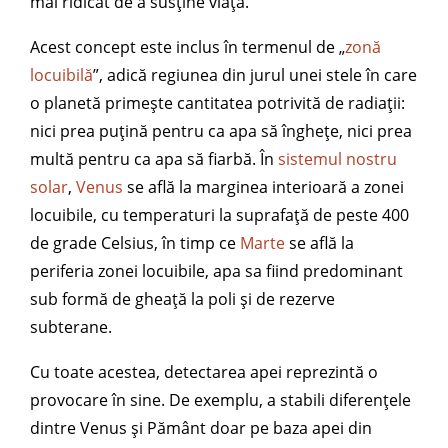
mai ridicat de a susține viața.
Acest concept este inclus în termenul de „
zonă
locuibilă
”, adică regiunea din jurul unei stele în care
o planetă primește cantitatea potrivită de radiații:
nici prea puțină pentru ca apa să înghețe, nici prea
multă pentru ca apa să fiarbă. În
sistemul nostru
solar
,
Venus
se află la marginea interioară a zonei
locuibile, cu temperaturi la suprafață de peste 400
de grade Celsius, în timp ce
Marte
se află la
periferia zonei locuibile, apa sa fiind predominant
sub formă de gheață la poli și de rezerve
subterane.
Cu toate acestea, detectarea apei reprezintă o
provocare în sine. De exemplu, a stabili diferențele
dintre Venus și Pământ doar pe baza apei din