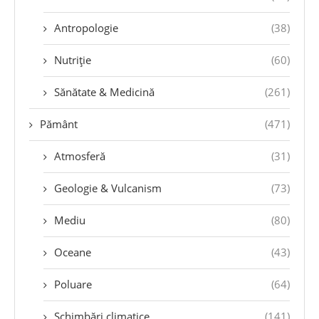
Antropologie
(38)
Nutriție
(60)
Sănătate & Medicină
(261)
Pământ
(471)
Atmosferă
(31)
Geologie & Vulcanism
(73)
Mediu
(80)
Oceane
(43)
Poluare
(64)
Schimbări climatice
(141)