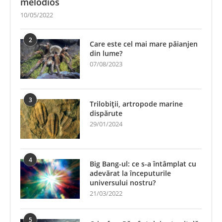
melodios
10/05/2022
2
Care este cel mai mare păianjen
din lume?
07/08/2023
3
Trilobiții, artropode marine
dispărute
29/01/2024
4
Big Bang-ul: ce s-a întâmplat cu
adevărat la începuturile
universului nostru?
21/03/2022
5