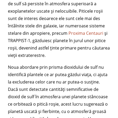
de sulf să persiste în atmosfera superioară a
exoplanetelor uscate și nelocuibile. Piticele roșii
sunt de interes deoarece ele sunt cele mai des
întâlnite stele din galaxie, iar numeroase sisteme
stelare din apropiere, precum
Proxima Centauri
și
TRAPPIST-1, găzduiesc planete în jurul unor pitice
roșii, devenind astfel ținte primare pentru căutarea
vieții extraterestre.
Noua abordare prin prisma dioxidului de sulf nu
identifică plantele ce ar putea găzdui viața, ci ajuta
la excluderea celor care nu ar putea-o susține.
Dacă sunt detectate cantități semnificative de
dioxid de sulf în atmosfera unei planete stâncoase
ce orbitează o pitică roșie, acest lucru sugerează o
planetă uscată și fierbinte, cu o atmosferă groasă