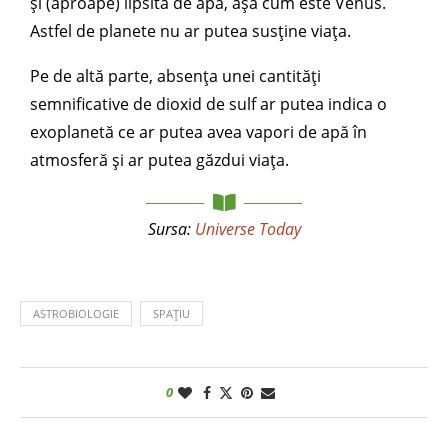
și (aproape) lipsită de apă, așa cum este Venus.
Astfel de planete nu ar putea susține viața.
Pe de altă parte, absența unei cantități
semnificative de dioxid de sulf ar putea indica o
exoplanetă ce ar putea avea vapori de apă în
atmosferă și ar putea găzdui viața.
Sursa:
Universe Today
ASTROBIOLOGIE
SPAȚIU
0