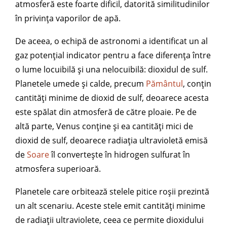
atmosferă este foarte dificil, datorită similitudinilor
în privința vaporilor de apă.
De aceea, o echipă de astronomi a identificat un al
gaz potențial indicator pentru a face diferența între
o lume locuibilă și una nelocuibilă: dioxidul de sulf.
Planetele umede și calde, precum
Pământul
, conțin
cantități minime de dioxid de sulf, deoarece acesta
este spălat din atmosferă de către ploaie. Pe de
altă parte, Venus conține și ea cantități mici de
dioxid de sulf, deoarece radiația ultravioletă emisă
de
Soare
îl convertește în hidrogen sulfurat în
atmosfera superioară.
Planetele care orbitează stelele pitice roșii prezintă
un alt scenariu. Aceste stele emit cantități minime
de radiații ultraviolete, ceea ce permite dioxidului