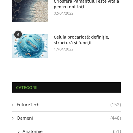
Criosfera Pământului este vitală
pentru noi toți
02/04/2022
6
Celula procariotă: definiție,
structură și funcții
17/04/2022
CATEGORII
FutureTech
(152)
Oameni
(448)
Anatomie
(51)