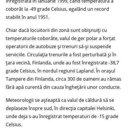
înregistrată în ianuarie 1999, când temperatura a
coborât la -49 grade Celsius, egalând un record
stabilit în anul 1951.
Chiar dacă locuitorii din zonă sunt obișnuiți cu
temperaturile coborâte, valul de ger polar a forțat
operatorii de autobuze și trenuri să-și suspende
serviciile. Circulația trenurile a fost perturbată și în
țara vecină, Finlanda, unde au fost înregistrate -38,7
grade Celsius, în nordul regiunii Lapland. În orașul
Tampere din Finlanda, circa 300 de oameni au rămas
fără apă curentă din cauza înghețării unor conducte.
Meteorologii se așteaptă ca valul de căldură să se
deplaseze înspre sud, în direcția capitalei Helsinki,
unde deja s-au înregistrat temperaturi de -15 grade
Celsius.