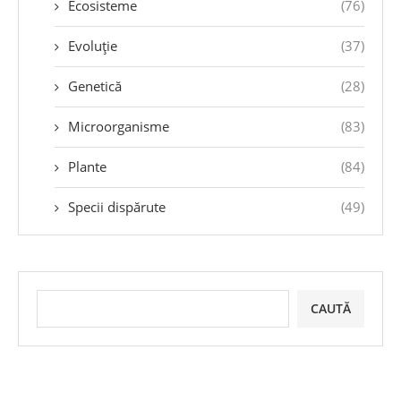
Ecosisteme
(76)
Evoluție
(37)
Genetică
(28)
Microorganisme
(83)
Plante
(84)
Specii dispărute
(49)
CAUTĂ