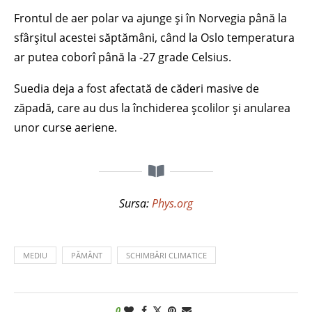
Frontul de aer polar va ajunge și în Norvegia până la
sfârșitul acestei săptămâni, când la Oslo temperatura
ar putea coborî până la -27 grade Celsius.
Suedia deja a fost afectată de căderi masive de
zăpadă, care au dus la închiderea școlilor și anularea
unor curse aeriene.
Sursa:
Phys.org
MEDIU
PĂMÂNT
SCHIMBĂRI CLIMATICE
0