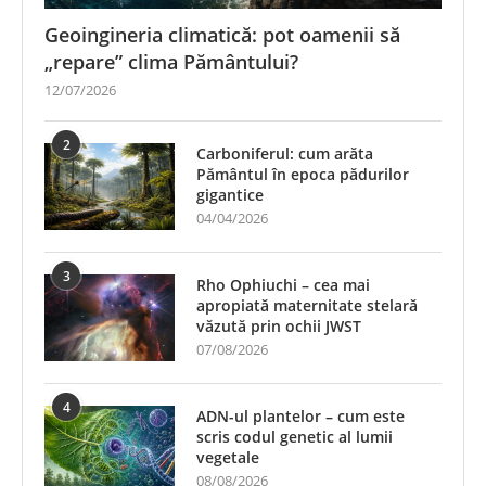
Geoingineria climatică: pot oamenii să
„repare” clima Pământului?
12/07/2026
2
Carboniferul: cum arăta
Pământul în epoca pădurilor
gigantice
04/04/2026
3
Rho Ophiuchi – cea mai
apropiată maternitate stelară
văzută prin ochii JWST
07/08/2026
4
ADN-ul plantelor – cum este
scris codul genetic al lumii
vegetale
08/08/2026