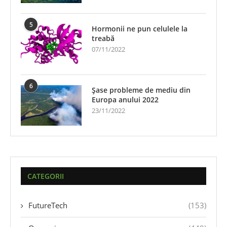
5
Hormonii ne pun celulele la
treabă
07/11/2022
6
Șase probleme de mediu din
Europa anului 2022
23/11/2022
CATEGORII
FutureTech
(153)