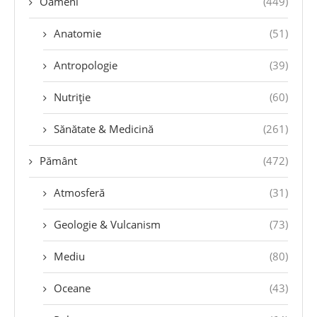
Oameni
(449)
Anatomie
(51)
Antropologie
(39)
Nutriție
(60)
Sănătate & Medicină
(261)
Pământ
(472)
Atmosferă
(31)
Geologie & Vulcanism
(73)
Mediu
(80)
Oceane
(43)