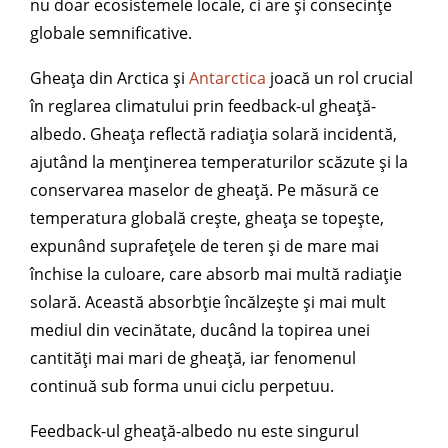
nu doar ecosistemele locale, ci are și consecințe
globale semnificative.
Gheața din Arctica și
Antarctica
joacă un rol crucial
în reglarea climatului prin feedback-ul gheață-
albedo. Gheața reflectă radiația solară incidentă,
ajutând la menținerea temperaturilor scăzute și la
conservarea maselor de gheață. Pe măsură ce
temperatura globală crește, gheața se topește,
expunând suprafețele de teren și de mare mai
închise la culoare, care absorb mai multă radiație
solară. Această absorbție încălzește și mai mult
mediul din vecinătate, ducând la topirea unei
cantități mai mari de gheață, iar fenomenul
continuă sub forma unui ciclu perpetuu.
Feedback-ul gheață-albedo nu este singurul