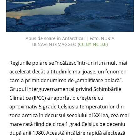
Apus de soare în Antarctica. | Foto: NURIA
BENAVENT/IMAGGEO (
CC BY-NC 3.0
)
Regiunile polare se încălzesc într-un ritm mult mai
accelerat decât altitudinile mai joase, un fenomen
care a primit denumirea de „amplificare polară”.
Grupul Interguvernamental privind Schimbările
Climatice (IPCC) a raportat o creștere cu
aproximativ 5 grade Celsius a temperaturilor din
zona arctică în decursul secolului al XX-lea, cea mai
mare rată fiind de circa 1 grad Celsius pe deceniu
după anii 1980. Această încălzire rapidă afectează