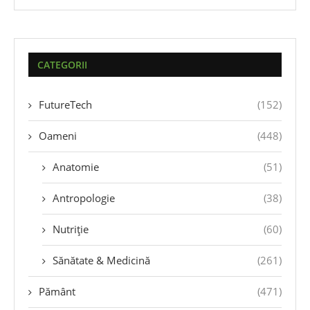
CATEGORII
FutureTech
(152)
Oameni
(448)
Anatomie
(51)
Antropologie
(38)
Nutriție
(60)
Sănătate & Medicină
(261)
Pământ
(471)