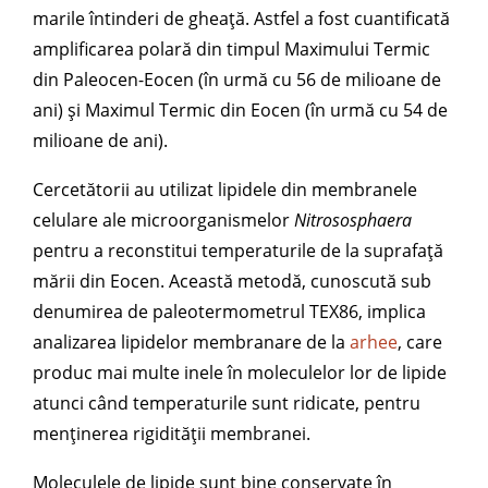
marile întinderi de gheață. Astfel a fost cuantificată
amplificarea polară din timpul Maximului Termic
din Paleocen-Eocen (în urmă cu 56 de milioane de
ani) și Maximul Termic din Eocen (în urmă cu 54 de
milioane de ani).
Cercetătorii au utilizat lipidele din membranele
celulare ale microorganismelor
Nitrososphaera
pentru a reconstitui temperaturile de la suprafață
mării din Eocen. Această metodă, cunoscută sub
denumirea de paleotermometrul TEX86, implica
analizarea lipidelor membranare de la
arhee
, care
produc mai multe inele în moleculelor lor de lipide
atunci când temperaturile sunt ridicate, pentru
menținerea rigidității membranei.
Moleculele de lipide sunt bine conservate în