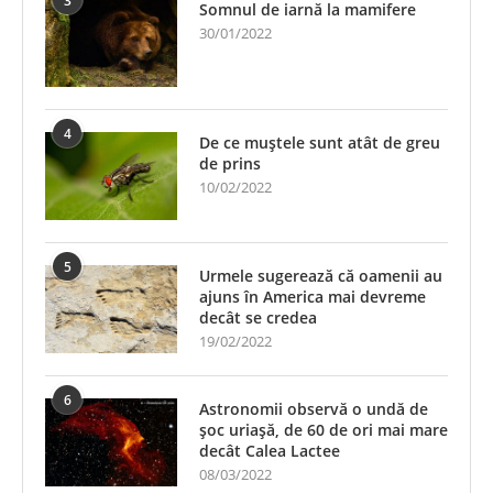
3
Somnul de iarnă la mamifere
30/01/2022
4
De ce muștele sunt atât de greu
de prins
10/02/2022
5
Urmele sugerează că oamenii au
ajuns în America mai devreme
decât se credea
19/02/2022
6
Astronomii observă o undă de
șoc uriașă, de 60 de ori mai mare
decât Calea Lactee
08/03/2022