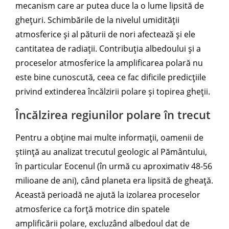
mecanism care ar putea duce la o lume lipsită de
ghețuri. Schimbările de la nivelul umidității
atmosferice și al păturii de nori afectează și ele
cantitatea de radiații. Contribuția albedoului și a
proceselor atmosferice la amplificarea polară nu
este bine cunoscută, ceea ce fac dificile predicțiile
privind extinderea încălzirii polare și topirea gheții.
Încălzirea regiunilor polare în trecut
Pentru a obține mai multe informații, oamenii de
știință au analizat trecutul geologic al Pământului,
în particular Eocenul (în urmă cu aproximativ 48-56
milioane de ani), când planeta era lipsită de gheață.
Această perioadă ne ajută la izolarea proceselor
atmosferice ca forță motrice din spatele
amplificării polare, excluzând albedoul dat de