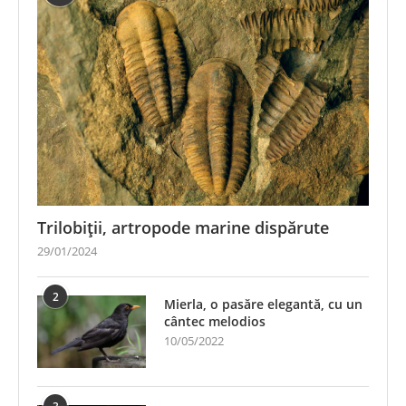
Trilobiții, artropode marine dispărute
29/01/2024
2
Mierla, o pasăre elegantă, cu un
cântec melodios
10/05/2022