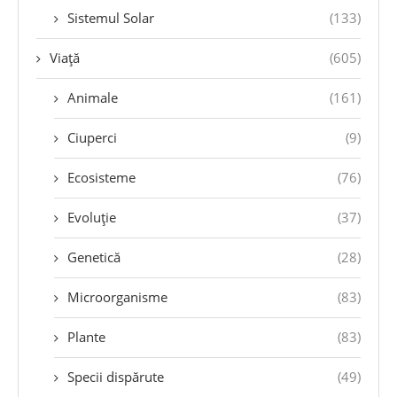
Sistemul Solar
(133)
Viață
(605)
Animale
(161)
Ciuperci
(9)
Ecosisteme
(76)
Evoluție
(37)
Genetică
(28)
Microorganisme
(83)
Plante
(83)
Specii dispărute
(49)