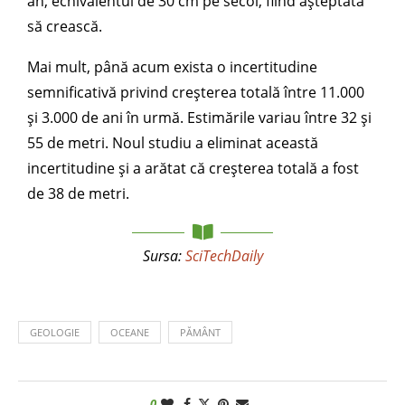
an, echivalentul de 30 cm pe secol, fiind așteptată
să crească.
Mai mult, până acum exista o incertitudine
semnificativă privind creșterea totală între 11.000
și 3.000 de ani în urmă. Estimările variau între 32 și
55 de metri. Noul studiu a eliminat această
incertitudine și a arătat că creșterea totală a fost
de 38 de metri.
Sursa:
SciTechDaily
GEOLOGIE
OCEANE
PĂMÂNT
0