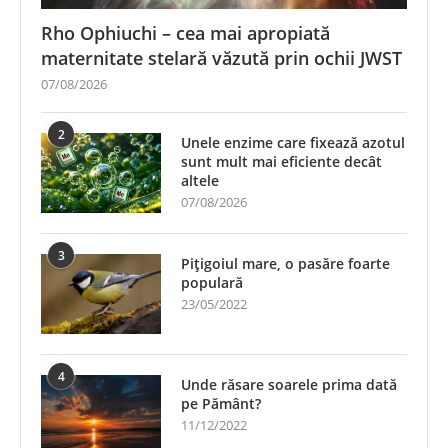
Rho Ophiuchi – cea mai apropiată
maternitate stelară văzută prin ochii JWST
07/08/2026
2
Unele enzime care fixează azotul
sunt mult mai eficiente decât
altele
07/08/2026
3
Pițigoiul mare, o pasăre foarte
populară
23/05/2022
4
Unde răsare soarele prima dată
pe Pământ?
11/12/2022