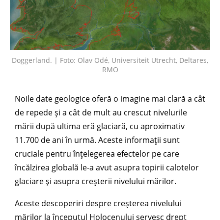
Doggerland. | Foto: Olav Odé, Universiteit Utrecht, Deltares,
RMO
Noile date geologice oferă o imagine mai clară a cât
de repede și a cât de mult au crescut nivelurile
mării după ultima eră glaciară, cu aproximativ
11.700 de ani în urmă. Aceste informații sunt
cruciale pentru înțelegerea efectelor pe care
încălzirea globală le-a avut asupra topirii calotelor
glaciare și asupra creșterii nivelului mărilor.
Aceste descoperiri despre creșterea nivelului
mărilor la începutul Holocenului servesc drept