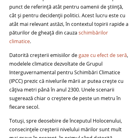
punct de referință atât pentru oamenii de știință,
cât și pentru decidenții politici. Acest lucru este cu
atât mai relevant astăzi, în contextul topirii rapide a
păturilor de gheață din cauza
schimbărilor
climatice
.
Datorită creșterii emisiilor de
gaze cu efect de seră
,
modelele climatice dezvoltate de Grupul
Interguvernamental pentru Schimbări Climatice
(IPCC) prezic că nivelurile mării ar putea crește cu
câțiva metri până în anul 2300. Unele scenarii
sugerează chiar o creștere de peste un metru în
fiecare secol.
Totuși, spre deosebire de începutul Holocenului,
consecințele creșterii nivelului mărilor sunt mult