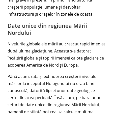
mai grave în prezent, în primul rând datorită
creșterii populației umane și dezvoltării
infrastructurii și orașelor în zonele de coastă.
Date unice din regiunea Mării
Nordului
Nivelurile globale ale mării au crescut rapid imediat
după ultima glaciațiune. Aceasta s-a datorat
încălzirii globale și topirii imensei calote glaciare ce
acoperea America de Nord și Europa.
Până acum, rata și extinderea creșterii nivelului
mărilor la începutul Hologenului nu erau bine
cunoscută, datorită lipsei unor date geologice
certe din acea perioadă. Însă acum, pe baza unor
seturi de date unice din regiunea Mării Nordului,
oamenii de știință pot realiza calcule mult mai