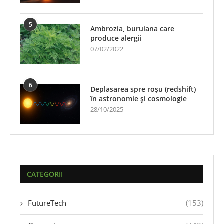
5
Ambrozia, buruiana care
produce alergii
07/02/2022
6
Deplasarea spre roșu (redshift)
în astronomie și cosmologie
28/10/2025
CATEGORII
FutureTech
(153)