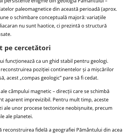
ai persistente enigme din geologia Pământului –
 datelor paleomagnetice din această perioadă (aprox.
pune o schimbare conceptuală majoră: variațiile
iacaran nu sunt haotice, ci prezintă o structură
nsate.
t pe cercetători
i funcționează ca un ghid stabil pentru geologi.
reconstruirea poziției continentelor și a mișcărilor
să, acest „compas geologic” pare să fi cedat.
e ale câmpului magnetic – direcții care se schimbă
nt aparent imprevizibil. Pentru mult timp, aceste
vezi ale unor procese tectonice neobișnuite, precum
le ale planetei.
ă reconstruirea fidelă a geografiei Pământului din acea