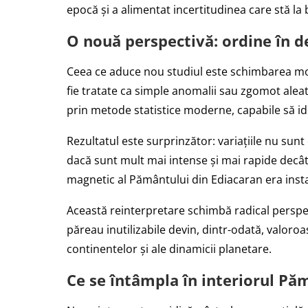
epocă și a alimentat incertitudinea care stă la
O nouă perspectivă: ordine în d
Ceea ce aduce nou studiul este schimbarea modul
fie tratate ca simple anomalii sau zgomot aleat
prin metode statistice moderne, capabile să id
Rezultatul este surprinzător: variațiile nu sun
dacă sunt mult mai intense și mai rapide decât
magnetic al Pământului din Ediacaran era instab
Această reinterpretare schimbă radical perspe
păreau inutilizabile devin, dintr-odată, valoro
continentelor și ale dinamicii planetare.
Ce se întâmpla în interiorul Pă