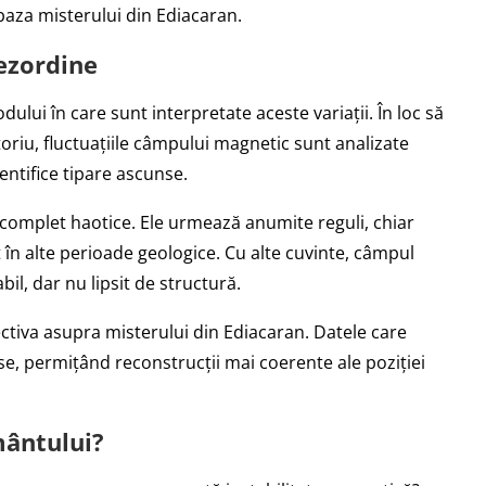
 baza misterului din Ediacaran.
ezordine
ui în care sunt interpretate aceste variații. În loc să
oriu, fluctuațiile câmpului magnetic sunt analizate
entifice tipare ascunse.
t complet haotice. Ele urmează anumite reguli, chiar
 în alte perioade geologice. Cu alte cuvinte, câmpul
il, dar nu lipsit de structură.
ctiva asupra misterului din Ediacaran. Datele care
ase, permițând reconstrucții mai coerente ale poziției
mântului?