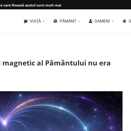
 care fixează azotul sunt mult mai...
VIAȚĂ
PĂMÂNT
OAMENI
S
l magnetic al Pământului nu era