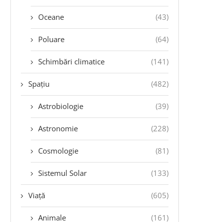
Oceane
(43)
Poluare
(64)
Schimbări climatice
(141)
Spațiu
(482)
Astrobiologie
(39)
Astronomie
(228)
Cosmologie
(81)
Sistemul Solar
(133)
Viață
(605)
Animale
(161)