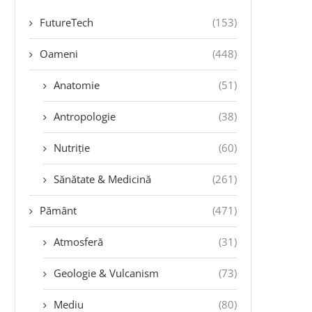
FutureTech
(153)
Oameni
(448)
Anatomie
(51)
Antropologie
(38)
Nutriție
(60)
Sănătate & Medicină
(261)
Pământ
(471)
Atmosferă
(31)
Geologie & Vulcanism
(73)
Mediu
(80)