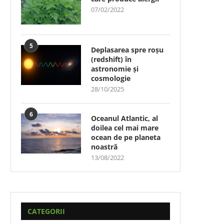
07/02/2022
5
Deplasarea spre roșu
(redshift) în
astronomie și
cosmologie
28/10/2025
6
Oceanul Atlantic, al
doilea cel mai mare
ocean de pe planeta
noastră
13/08/2022
CATEGORII