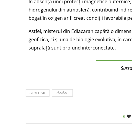
În absența unei protecții magnetice puternice, 
hidrogenului din atmosferă, contribuind indire
bogat în oxigen ar fi creat condiții favorabil
Astfel, misterul din Ediacaran capătă o dimens
geofizică, ci și una de biologie evolutivă, în car
suprafață sunt profund interconectate.
Surs
GEOLOGIE
PĂMÂNT
0