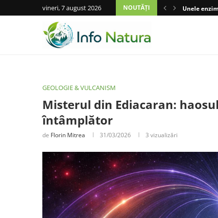
vineri, 7 august 2026
NOUTĂȚI
Unele enzime
GEOLOGIE & VULCANISM
Misterul din Ediacaran: haosu
întâmplător
de
Florin Mitrea
31/03/2026
3
vizualizări