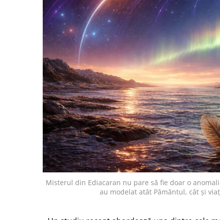
Misterul din Ediacaran nu pare să fie doar o anomali
au modelat atât Pământul, cât și via