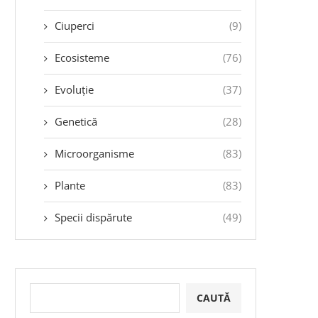
Ciuperci
(9)
Ecosisteme
(76)
Evoluție
(37)
Genetică
(28)
Microorganisme
(83)
Plante
(83)
Specii dispărute
(49)
CAUTĂ