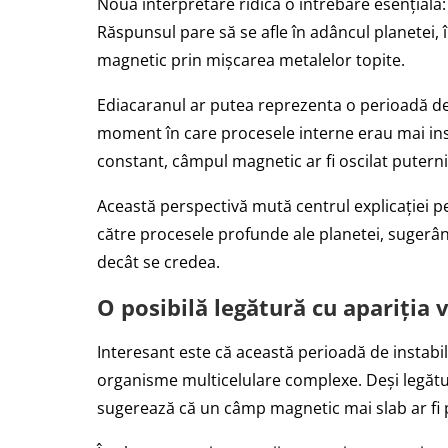
Noua interpretare ridică o întrebare esențială
Răspunsul pare să se afle în adâncul planetei, 
magnetic prin mișcarea metalelor topite.
Ediacaranul ar putea reprezenta o perioadă de
moment în care procesele interne erau mai insta
constant, câmpul magnetic ar fi oscilat puterni
Această perspectivă mută centrul explicației p
către procesele profunde ale planetei, sugerând
decât se credea.
O posibilă legătură cu apariția 
Interesant este că această perioadă de instabi
organisme multicelulare complexe. Deși legătu
sugerează că un câmp magnetic mai slab ar fi p