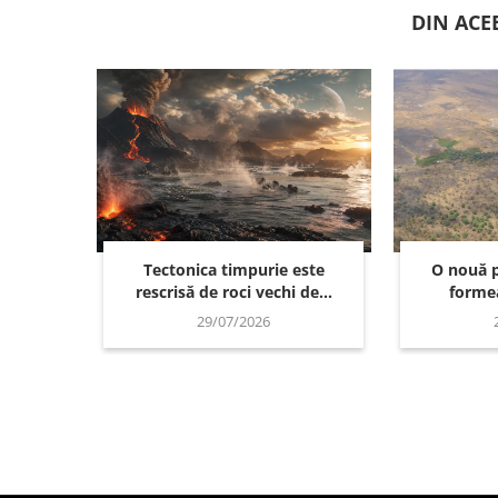
DIN ACE
Tectonica timpurie este
O nouă p
rescrisă de roci vechi de...
formea
29/07/2026