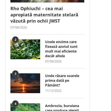
Rho Ophiuchi – cea mai
apropiată maternitate stelară
văzută prin ochii JWST
07/08/2026
2
Unele enzime care
fixează azotul sunt
mult mai eficiente
decât altele
07/08/2026
3
Unde răsare soarele
prima dată pe
Pământ?
11/12/2022
4
Ambrozia, buruiana
care produce alergii