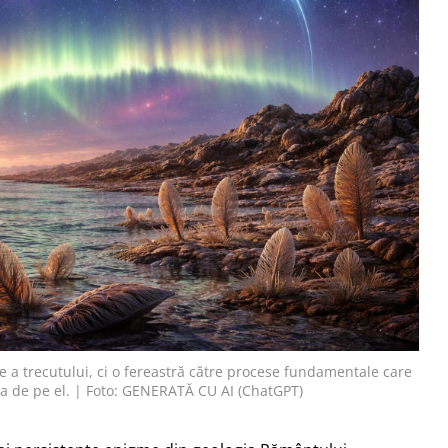
e a trecutului, ci o fereastră către procese fundamentale care
ța de pe el. | Foto: GENERATĂ CU AI (ChatGPT)