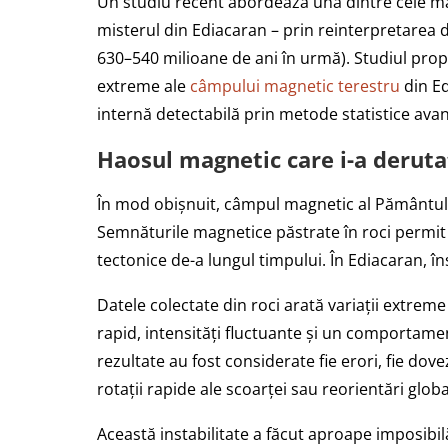
Un studiu recent abordează una dintre cele m
misterul din Ediacaran – prin reinterpretarea
630–540 milioane de ani în urmă). Studiul pro
extreme ale
câmpului magnetic terestru
din Ed
internă detectabilă prin metode statistice ava
Haosul magnetic care i-a deruta
În mod obișnuit, câmpul magnetic al Pământulu
Semnăturile magnetice păstrate în roci permit 
tectonice de-a lungul timpului. În Ediacaran, în
Datele colectate din roci arată variații extrem
rapid, intensități fluctuante și un comportame
rezultate au fost considerate fie erori, fie do
rotații rapide ale scoarței sau reorientări globa
Această instabilitate a făcut aproape imposibil