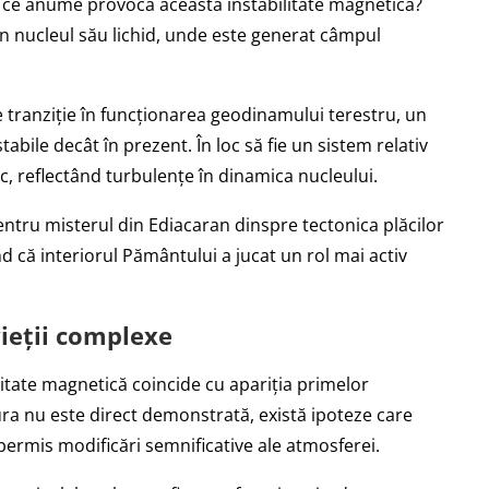
: ce anume provoca această instabilitate magnetică?
în nucleul său lichid, unde este generat câmpul
 tranziție în funcționarea geodinamului terestru, un
bile decât în prezent. În loc să fie un sistem relativ
c, reflectând turbulențe în dinamica nucleului.
entru misterul din Ediacaran dinspre tectonica plăcilor
 că interiorul Pământului a jucat un rol mai activ
vieții complexe
litate magnetică coincide cu apariția primelor
ra nu este direct demonstrată, există ipoteze care
ermis modificări semnificative ale atmosferei.