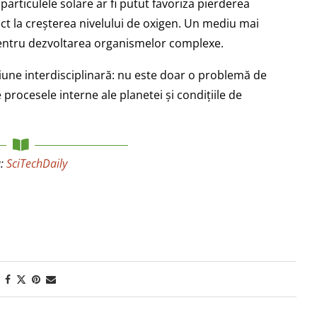
particulele solare ar fi putut favoriza pierderea
ct la creșterea nivelului de oxigen. Un mediu mai
e pentru dezvoltarea organismelor complexe.
iune interdisciplinară: nu este doar o problemă de
e procesele interne ale planetei și condițiile de
a:
SciTechDaily