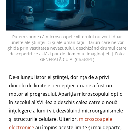
Putem spune că microscoapele viitorului nu vor fi doar
unelte ale științei, ci și ale umanității – faruri care ne vor
ghida prin vastitatea nevăzutului, deschizând drumul către
descoperiri ce astăzi par de domeniul imaginației. | Foto:
GENERATĂ CU AI (ChatGPT)
De-a lungul istoriei științei, dorința de a privi
dincolo de limitele percepției umane a fost un
motor al progresului. Apariția microscopului optic
în secolul al XVII-lea a deschis calea către o nouă
înțelegere a lumii vii, dezvăluind microorganismele
și structurile celulare. Ulterior,
microscoapele
electronice
au împins aceste limite și mai departe,