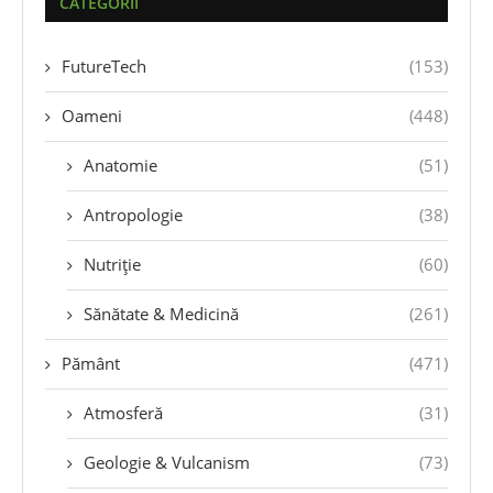
CATEGORII
FutureTech
(153)
Oameni
(448)
Anatomie
(51)
Antropologie
(38)
Nutriție
(60)
Sănătate & Medicină
(261)
Pământ
(471)
Atmosferă
(31)
Geologie & Vulcanism
(73)