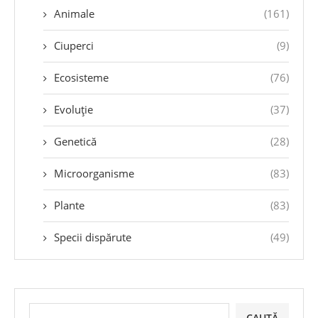
Animale
(161)
Ciuperci
(9)
Ecosisteme
(76)
Evoluție
(37)
Genetică
(28)
Microorganisme
(83)
Plante
(83)
Specii dispărute
(49)
CAUTĂ