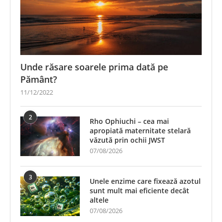
Unde răsare soarele prima dată pe
Pământ?
11/12/2022
2
Rho Ophiuchi – cea mai
apropiată maternitate stelară
văzută prin ochii JWST
07/08/2026
3
Unele enzime care fixează azotul
sunt mult mai eficiente decât
altele
07/08/2026