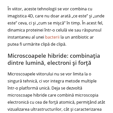
În viitor, aceste tehnologii se vor combina cu
imagistica 4D, care nu doar arată „ce este” și „unde
este” ceva, ci și „cum se mișcă” în timp. În acest fel,
dinamica proteinei într-o celulă vie sau răspunsul
instantaneu al unei
bacterii
la un antibiotic ar
putea fi urmărite clipă de clipă.
Microscoapele hibride: combinația
dintre lumină, electroni și forță
Microscoapele viitorului nu se vor limita la o
singură tehnică, ci vor integra metode multiple
într-o platformă unică. Deja se dezvoltă
microscoape hibride care combină microscopia
electronică cu cea de forță atomică, permițând atât
vizualizarea ultrastructurilor, cât și caracterizarea