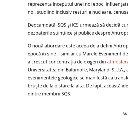
reprezenta începutul unei noi epoci influențate
noi, studiind inclusiv resturile nucleare, cenușa 
Deocamdată, SQS și ICS urmează să decidă cum v
dezbaterile științifice și publice despre Antro
O nouă abordare este aceea de a defini Antrop
epocă în sine – similar cu Marele Eveniment d
a crescut concentrația de oxigen din
atmosfer
Universitatea din Baltimore, Maryland, S.U.A.
evenimentele geologice se manifestă ca transfo
bruște de la o stare la alta. De fapt, această i
dintre membrii SQS.
Su