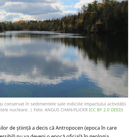
 conservat în sedimentele sale indiciile impactului activității
estele nucleare. | Foto: ANGUS CHAN/FLICKR (
CC BY 2.0 DEED
)
lor de știință a decis că Antropocen (epoca în care
rsibil) nu va deveni o epocă oficială în geologia