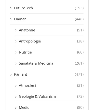
FutureTech
(153)
Oameni
(448)
Anatomie
(51)
Antropologie
(38)
Nutriție
(60)
Sănătate & Medicină
(261)
Pământ
(471)
Atmosferă
(31)
Geologie & Vulcanism
(73)
Mediu
(80)