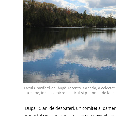
Lacul Crawford de lângă Toronto, Canada, a colectat și
umane, inclusiv microplasticul și plutoniul de la t
După 15 ani de dezbateri, un comitet al oameni
impactul omului asupra planetei a devenit ireve