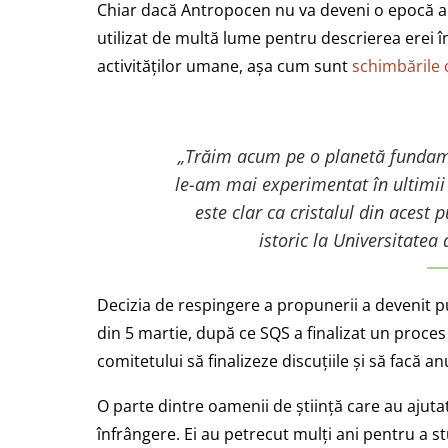
Chiar dacă Antropocen nu va deveni o epocă a 
utilizat de multă lume pentru descrierea erei î
activităților umane, așa cum sunt
schimbările 
„Trăim acum pe o planetă fundame
le-am mai experimentat în ultimii
este clar ca cristalul din acest
istoric la Universitatea
Decizia de respingere a propunerii a devenit p
din 5 martie, după ce SQS a finalizat un proces 
comitetului să finalizeze discuțiile și să facă anu
O parte dintre oamenii de știință care au ajuta
înfrângere. Ei au petrecut mulți ani pentru a stu