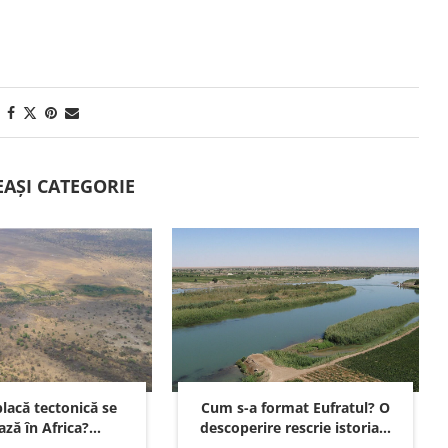
EAȘI CATEGORIE
lacă tectonică se
Cum s-a format Eufratul? O
ză în Africa?...
descoperire rescrie istoria...