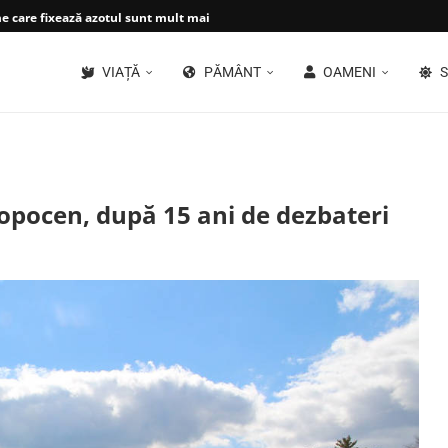
 care fixează azotul sunt mult mai...
VIAȚĂ
PĂMÂNT
OAMENI
S
ropocen, după 15 ani de dezbateri