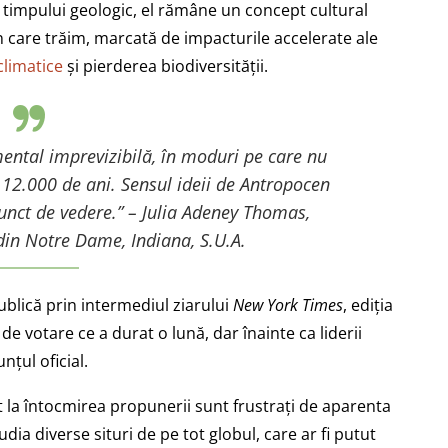
timpului geologic, el rămâne un concept cultural
n care trăim, marcată de impacturile accelerate ale
climatice
și pierderea biodiversității.
ntal imprevizibilă, în moduri pe care nu
 12.000 de ani. Sensul ideii de Antropocen
 punct de vedere.” – Julia Adeney Thomas,
 din Notre Dame, Indiana, S.U.A.
ublică prin intermediul ziarului
New York Times
, ediția
de votare ce a durat o lună, dar înainte ca liderii
nțul oficial.
t la întocmirea propunerii sunt frustrați de aparenta
dia diverse situri de pe tot globul, care ar fi putut