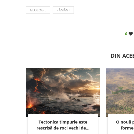
GEOLOGIE
PĂMÂNT
0
DIN ACE
Tectonica timpurie este
O nouă p
rescrisă de roci vechi de...
formea