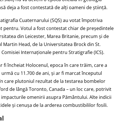
nsă deja a fost contestată de alți oameni de știință.
tigrafia Cuaternarului (SQS) au votat împotriva
t pentru. Votul a fost contestat chiar de președintele
rsitatea din Leicester, Marea Britanie, precum și de
ul Martin Head, de la Universitatea Brock din St.
omisiei Internaționale pentru Stratigrafie (ICS).
r fi încheiat Holocenul, epoca în care trăim, care a
în urmă cu 11.700 de ani, și ar fi marcat începutul
în care plutoniul rezultat de la testarea bombelor
ord de lângă Toronto, Canada – un loc care, potrivit
 impacturile omenirii asupra Pământului. Alte indicii
cidele și cenușa de la arderea combustibililor fosili.
al