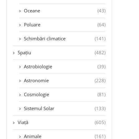
Oceane
(43)
Poluare
(64)
Schimbări climatice
(141)
Spațiu
(482)
Astrobiologie
(39)
Astronomie
(228)
Cosmologie
(81)
Sistemul Solar
(133)
Viață
(605)
Animale
(161)