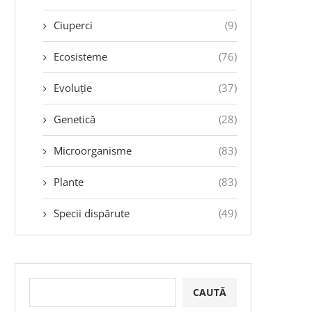
Ciuperci
(9)
Ecosisteme
(76)
Evoluție
(37)
Genetică
(28)
Microorganisme
(83)
Plante
(83)
Specii dispărute
(49)
CAUTĂ