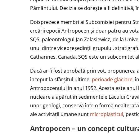
Pământului. Decizia se dorește a fi definitivă, î
Doisprezece membri ai Subcomisiei pentru Stra
creării epocii Antropocen și doar patru au vota
SQS, paleontologul Jan Zalasiewicz, de la Unive
unul dintre vicepreședinții grupului, stratigraf
Catharines, Canada. SQS este un subcomitet al C
Dacă ar fi fost aprobată prin vot, propunerea a
început la sfârșitul ultimei
perioade glaciare
, 
Antropocenului în anul 1952. Acesta este anul 
nucleare a apărut în sedimentele Lacului Crawf
unor geologi, conservă într-o formă nealterată
ale activității umane sunt
microplasticul
, pesti
Antropocen – un concept cultur