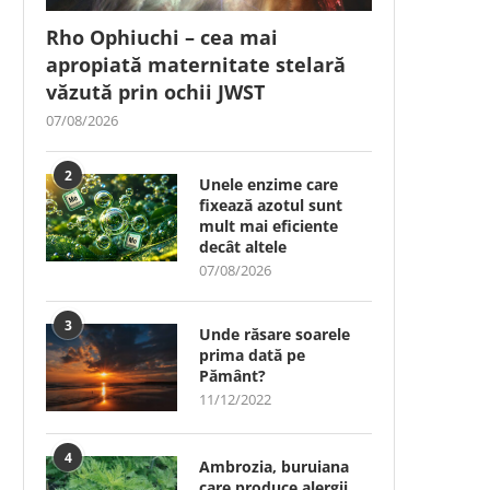
Rho Ophiuchi – cea mai
apropiată maternitate stelară
văzută prin ochii JWST
07/08/2026
2
Unele enzime care
fixează azotul sunt
mult mai eficiente
decât altele
07/08/2026
3
Unde răsare soarele
prima dată pe
Pământ?
11/12/2022
4
Ambrozia, buruiana
care produce alergii