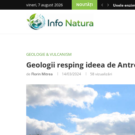
vineri, 7 august 2026
NOUTĂȚI
Unele enzime
GEOLOGIE & VULCANISM
Geologii resping ideea de Ant
de
Florin Mitrea
14/03/2024
58
vizualizări