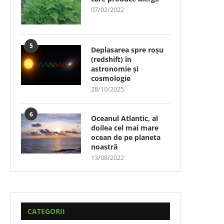
07/02/2022
5
Deplasarea spre roșu
(redshift) în
astronomie și
cosmologie
28/10/2025
6
Oceanul Atlantic, al
doilea cel mai mare
ocean de pe planeta
noastră
13/08/2022
CATEGORII