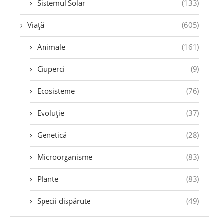
Sistemul Solar
(133)
Viață
(605)
Animale
(161)
Ciuperci
(9)
Ecosisteme
(76)
Evoluție
(37)
Genetică
(28)
Microorganisme
(83)
Plante
(83)
Specii dispărute
(49)