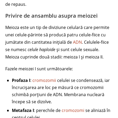
de repaus.
Privire de ansamblu asupra meiozei
Meioza este un tip de diviziune celulară care permite
unei celule-părinte să producă patru celule-fiice cu
jumătate din cantitatea inițială de
ADN
. Celulele-fiice
se numesc
celule haploide
și sunt celule sexuale.
Meioza cuprinde două stadii: meioza I și meioza II.
Fazele meiozei I sunt următoarele:
Profaza I
:
cromozomii
celulei se condensează, iar
încrucișarea are loc pe măsură ce cromozomii
schimbă porțiuni de ADN. Membrana nucleară
începe să se dizolve.
Metafaza I
: perechile de
cromozomi
se aliniază în
centrul celulei.