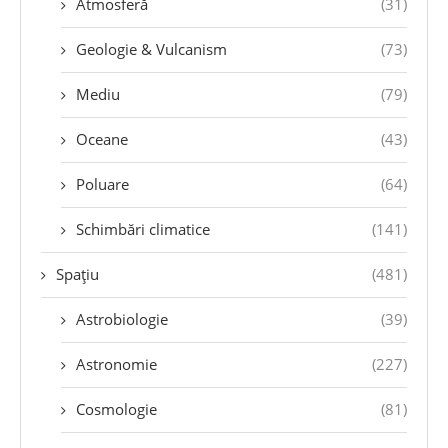
Atmosferă
(31)
Geologie & Vulcanism
(73)
Mediu
(79)
Oceane
(43)
Poluare
(64)
Schimbări climatice
(141)
Spațiu
(481)
Astrobiologie
(39)
Astronomie
(227)
Cosmologie
(81)