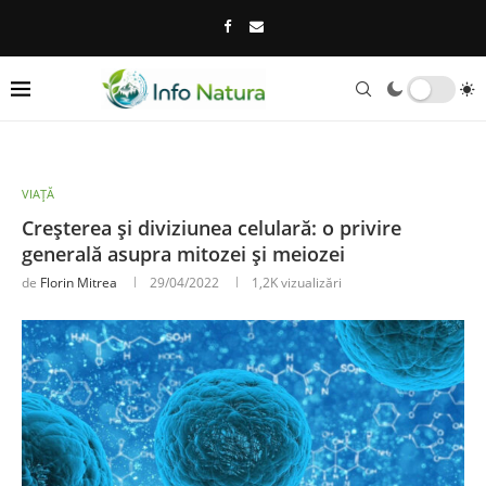
VIAȚĂ
Creșterea și diviziunea celulară: o privire
generală asupra mitozei și meiozei
de
Florin Mitrea
29/04/2022
1,2K
vizualizări