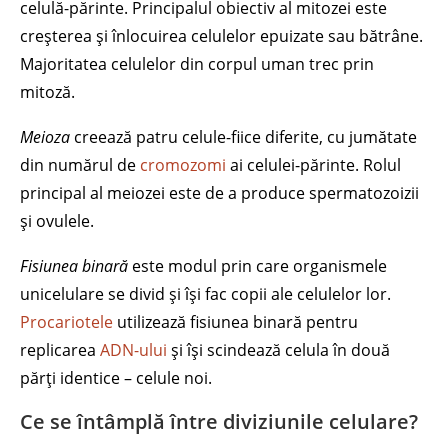
celulă-părinte. Principalul obiectiv al mitozei este
creșterea și înlocuirea celulelor epuizate sau bătrâne.
Majoritatea celulelor din corpul uman trec prin
mitoză.
Meioza
creează patru celule-fiice diferite, cu jumătate
din numărul de
cromozomi
ai celulei-părinte. Rolul
principal al meiozei este de a produce spermatozoizii
și ovulele.
Fisiunea binară
este modul prin care organismele
unicelulare se divid și își fac copii ale celulelor lor.
Procariotele
utilizează fisiunea binară pentru
replicarea
ADN-ului
și își scindează celula în două
părți identice – celule noi.
Ce se întâmplă între diviziunile celulare?