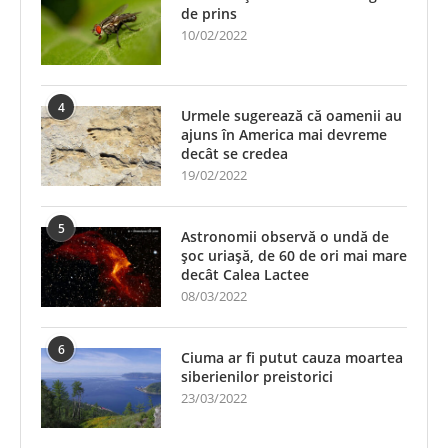
de prins
10/02/2022
4
Urmele sugerează că oamenii au
ajuns în America mai devreme
decât se credea
19/02/2022
5
Astronomii observă o undă de
șoc uriașă, de 60 de ori mai mare
decât Calea Lactee
08/03/2022
6
Ciuma ar fi putut cauza moartea
siberienilor preistorici
23/03/2022