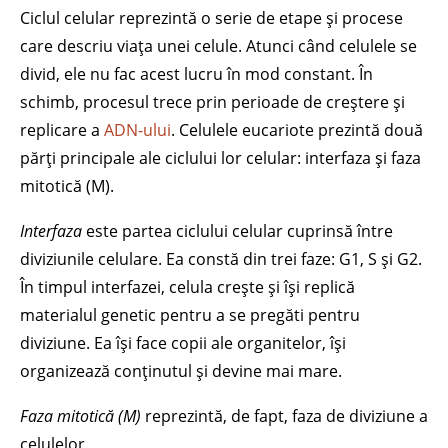
Ciclul celular reprezintă o serie de etape și procese
care descriu viața unei celule. Atunci când celulele se
divid, ele nu fac acest lucru în mod constant. În
schimb, procesul trece prin perioade de creștere și
replicare a
ADN-ului
. Celulele eucariote prezintă două
părți principale ale ciclului lor celular: interfaza și faza
mitotică (M).
Interfaza
este partea ciclului celular cuprinsă între
diviziunile celulare. Ea constă din trei faze: G1, S și G2.
În timpul interfazei, celula crește și își replică
materialul genetic pentru a se pregăti pentru
diviziune. Ea își face copii ale organitelor, își
organizează conținutul și devine mai mare.
Faza mitotică (M)
reprezintă, de fapt, faza de diviziune a
celulelor.