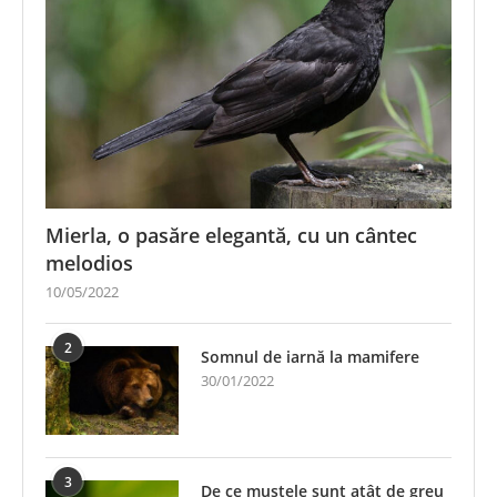
Mierla, o pasăre elegantă, cu un cântec
melodios
10/05/2022
2
Somnul de iarnă la mamifere
30/01/2022
3
De ce muștele sunt atât de greu