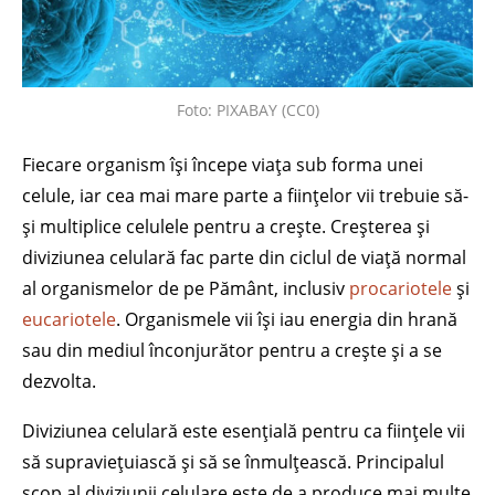
Foto: PIXABAY (CC0)
Fiecare organism își începe viața sub forma unei
celule, iar cea mai mare parte a ființelor vii trebuie să-
și multiplice celulele pentru a crește. Creșterea și
diviziunea celulară fac parte din ciclul de viață normal
al organismelor de pe Pământ, inclusiv
procariotele
și
eucariotele
. Organismele vii își iau energia din hrană
sau din mediul înconjurător pentru a crește și a se
dezvolta.
Diviziunea celulară este esențială pentru ca ființele vii
să supraviețuiască și să se înmulțească. Principalul
scop al diviziunii celulare este de a produce mai multe