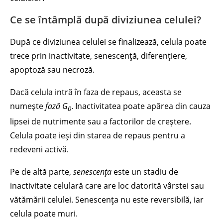
Ce se întâmplă după diviziunea celulei?
După ce diviziunea celulei se finalizează, celula poate
trece prin inactivitate, senescență, diferențiere,
apoptoză sau necroză.
Dacă celula intră în faza de repaus, aceasta se
numește
fază G
. Inactivitatea poate apărea din cauza
0
lipsei de nutrimente sau a factorilor de creștere.
Celula poate ieși din starea de repaus pentru a
redeveni activă.
Pe de altă parte,
senescența
este un stadiu de
inactivitate celulară care are loc datorită vârstei sau
vătămării celulei. Senescența nu este reversibilă, iar
celula poate muri.