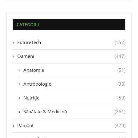
CATEGORII
FutureTech
(152)
Oameni
(447)
Anatomie
(51)
Antropologie
(38)
Nutriție
(59)
Sănătate & Medicină
(261)
Pământ
(470)