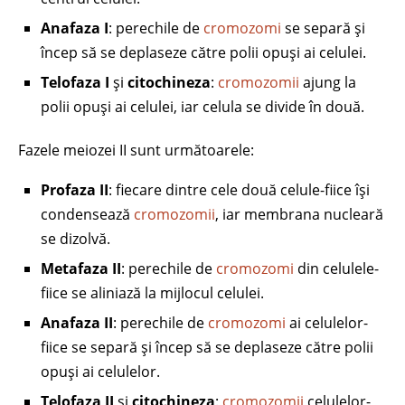
Anafaza I
: perechile de
cromozomi
se separă și
încep să se deplaseze către polii opuși ai celulei.
Telofaza I
și
citochineza
:
cromozomii
ajung la
polii opuși ai celulei, iar celula se divide în două.
Fazele meiozei II sunt următoarele:
Profaza II
: fiecare dintre cele două celule-fiice își
condensează
cromozomii
, iar membrana nucleară
se dizolvă.
Metafaza II
: perechile de
cromozomi
din celulele-
fiice se aliniază la mijlocul celulei.
Anafaza II
: perechile de
cromozomi
ai celulelor-
fiice se separă și încep să se deplaseze către polii
opuși ai celulelor.
Telofaza II
și
citochineza
:
cromozomii
celulelor-