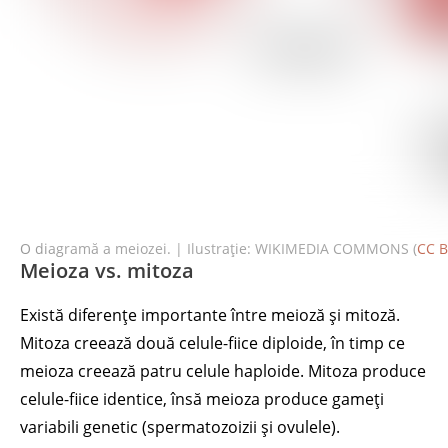
O diagramă a meiozei. | Ilustrație: WIKIMEDIA COMMONS (
CC B
Meioza vs. mitoza
Există diferențe importante între meioză și mitoză.
Mitoza creează două celule-fiice diploide, în timp ce
meioza creează patru celule haploide. Mitoza produce
celule-fiice identice, însă meioza produce gameți
variabili genetic (spermatozoizii și ovulele).