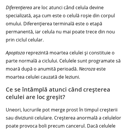
Diferențierea
are loc atunci când celula devine
specializată, așa cum este o celulă roșie din corpul
omului. Diferențierea terminală este o etapă
permanentă, iar celula nu mai poate trece din nou
prin ciclul celular.
Apoptoza
reprezintă moartea celulei și constituie o
parte normală a ciclului. Celulele sunt programate să
moară după o anumită perioadă.
Necroza
este
moartea celulei cauzată de leziuni.
Ce se întâmplă atunci când creșterea
celulei are loc greșit?
Uneori, lucrurile pot merge prost în timpul creșterii
sau diviziunii celulare. Creșterea anormală a celulelor
poate provoca boli precum cancerul. Dacă celulele