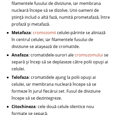
filamentele fusului de diviziune, iar membrana
nucleară începe să se dizolve. Unii oameni de
știință includ o altă fază, numită prometafază, între
profază și metafază.
Metafaza
:
cromozomii
celulei-părinte se aliniază
în centrul celulei, iar filamentele fusului de
diviziune se atașează de cromatide.
Anafaza
: cromatidele-surori ale
cromozomului
se
separă și încep să se deplaseze către polii opuși ai
celulei.
Telofaza
: cromatidele ajung la polii opuși ai
celulei, iar membrana nucleară începe să se
formeze în jurul fiecărui set. Fusul de diviziune
începe să se dezintegreze.
Citochineza
: cele două celule identice nou
formate se separă.