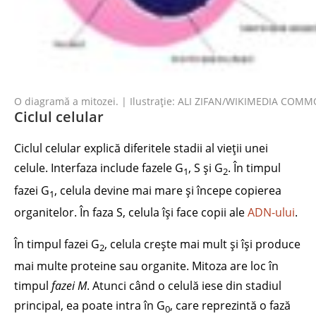
O diagramă a mitozei. | Ilustrație: ALI ZIFAN/WIKIMEDIA COMM
Ciclul celular
Ciclul celular explică diferitele stadii al vieții unei
celule. Interfaza include fazele G
, S și G
. În timpul
1
2
fazei G
, celula devine mai mare și începe copierea
1
organitelor. În faza S, celula își face copii ale
ADN-ului
.
În timpul fazei G
, celula crește mai mult și își produce
2
mai multe proteine sau organite. Mitoza are loc în
timpul
fazei M
. Atunci când o celulă iese din stadiul
principal, ea poate intra în G
, care reprezintă o fază
0