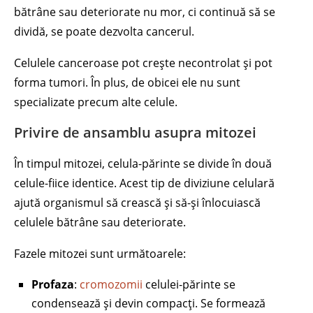
bătrâne sau deteriorate nu mor, ci continuă să se
dividă, se poate dezvolta cancerul.
Celulele canceroase pot crește necontrolat și pot
forma tumori. În plus, de obicei ele nu sunt
specializate precum alte celule.
Privire de ansamblu asupra mitozei
În timpul mitozei, celula-părinte se divide în două
celule-fiice identice. Acest tip de diviziune celulară
ajută organismul să crească și să-și înlocuiască
celulele bătrâne sau deteriorate.
Fazele mitozei sunt următoarele:
Profaza
:
cromozomii
celulei-părinte se
condensează și devin compacți. Se formează