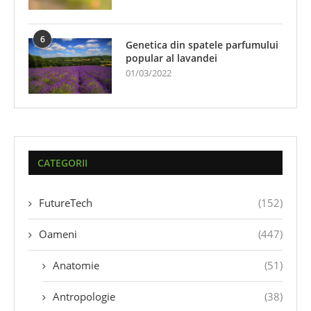
6
Genetica din spatele parfumului
popular al lavandei
01/03/2022
CATEGORII
FutureTech
(152)
Oameni
(447)
Anatomie
(51)
Antropologie
(38)