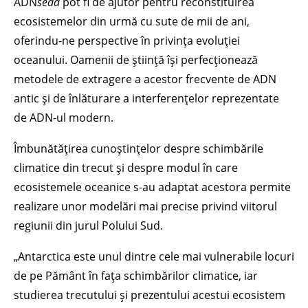
ADN
seda
pot fi de ajutor pentru reconstituirea
ecosistemelor din urmă cu sute de mii de ani,
oferindu-ne perspective în privința evoluției
oceanului. Oamenii de știință își perfecționează
metodele de extragere a acestor frecvente de ADN
antic și de înlăturare a interferențelor reprezentate
de ADN-ul modern.
Îmbunătățirea cunoștințelor despre schimbările
climatice din trecut și despre modul în care
ecosistemele oceanice s-au adaptat acestora permite
realizare unor modelări mai precise privind viitorul
regiunii din jurul Polului Sud.
„Antarctica este unul dintre cele mai vulnerabile locuri
de pe Pământ în fața schimbărilor climatice, iar
studierea trecutului și prezentului acestui ecosistem