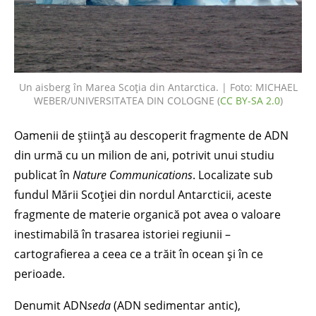
Un aisberg în Marea Scoția din Antarctica. | Foto: MICHAEL
WEBER/UNIVERSITATEA DIN COLOGNE (
CC BY-SA 2.0
)
Oamenii de știință au descoperit fragmente de ADN
din urmă cu un milion de ani, potrivit unui studiu
publicat în
Nature Communications
. Localizate sub
fundul Mării Scoției din nordul Antarcticii, aceste
fragmente de materie organică pot avea o valoare
inestimabilă în trasarea istoriei regiunii –
cartografierea a ceea ce a trăit în ocean și în ce
perioade.
Denumit ADN
seda
(ADN sedimentar antic),