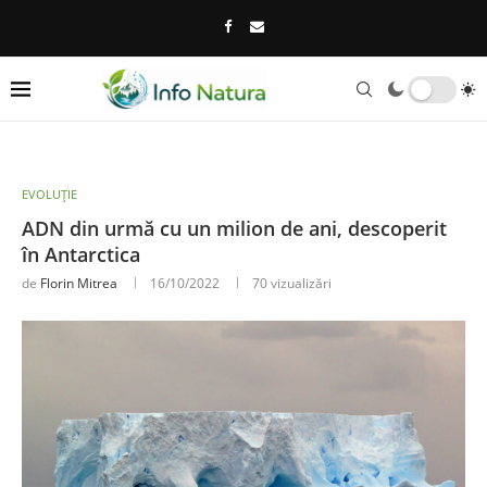
EVOLUȚIE
ADN din urmă cu un milion de ani, descoperit
în Antarctica
de
Florin Mitrea
16/10/2022
70
vizualizări