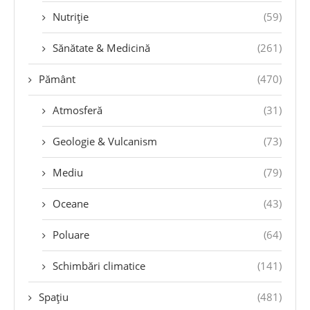
Nutriție
(59)
Sănătate & Medicină
(261)
Pământ
(470)
Atmosferă
(31)
Geologie & Vulcanism
(73)
Mediu
(79)
Oceane
(43)
Poluare
(64)
Schimbări climatice
(141)
Spațiu
(481)