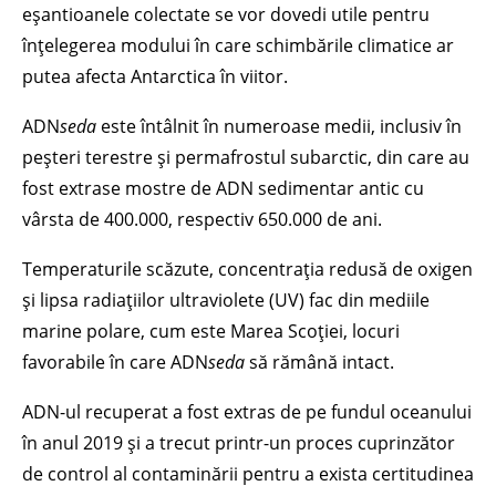
eșantioanele colectate se vor dovedi utile pentru
înțelegerea modului în care schimbările climatice ar
putea afecta Antarctica în viitor.
ADN
seda
este întâlnit în numeroase medii, inclusiv în
peșteri terestre și permafrostul subarctic, din care au
fost extrase mostre de ADN sedimentar antic cu
vârsta de 400.000, respectiv 650.000 de ani.
Temperaturile scăzute, concentrația redusă de oxigen
și lipsa radiațiilor ultraviolete (UV) fac din mediile
marine polare, cum este Marea Scoției, locuri
favorabile în care ADN
seda
să rămână intact.
ADN-ul recuperat a fost extras de pe fundul oceanului
în anul 2019 și a trecut printr-un proces cuprinzător
de control al contaminării pentru a exista certitudinea