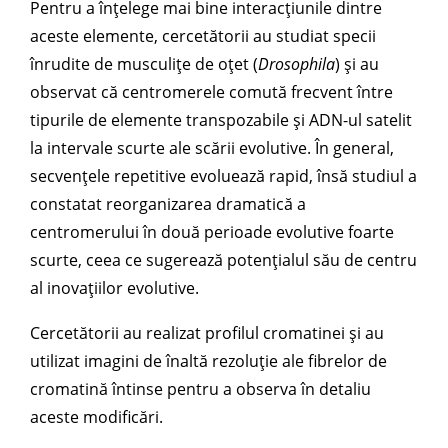
Pentru a înțelege mai bine interacțiunile dintre
aceste elemente, cercetătorii au studiat specii
înrudite de musculițe de oțet (
Drosophila
) și au
observat că centromerele comută frecvent între
tipurile de elemente transpozabile și ADN-ul satelit
la intervale scurte ale scării evolutive. În general,
secvențele repetitive evoluează rapid, însă studiul a
constatat reorganizarea dramatică a
centromerului în două perioade evolutive foarte
scurte, ceea ce sugerează potențialul său de centru
al inovațiilor evolutive.
Cercetătorii au realizat profilul cromatinei și au
utilizat imagini de înaltă rezoluție ale fibrelor de
cromatină întinse pentru a observa în detaliu
aceste modificări.