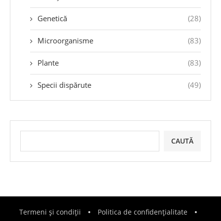
Genetică
(28)
Microorganisme
(83)
Plante
(83)
Specii dispărute
(49)
CAUTĂ
Termeni și condiții
Politica de confidențialitate