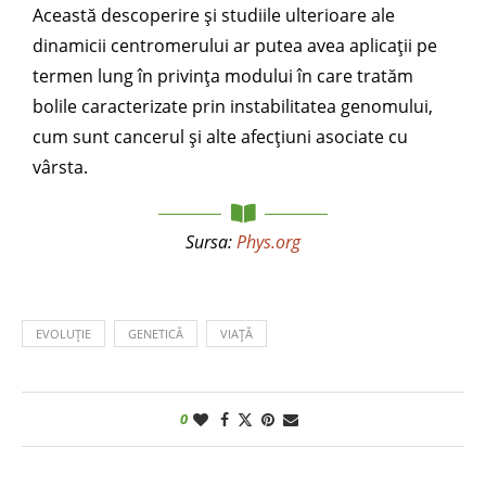
Această descoperire și studiile ulterioare ale
dinamicii centromerului ar putea avea aplicații pe
termen lung în privința modului în care tratăm
bolile caracterizate prin instabilitatea genomului,
cum sunt cancerul și alte afecțiuni asociate cu
vârsta.
Sursa:
Phys.org
EVOLUȚIE
GENETICĂ
VIAȚĂ
0