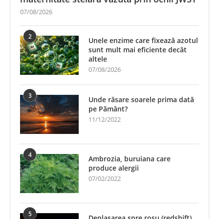
07/08/2026
2
Unele enzime care fixează azotul
sunt mult mai eficiente decât
altele
07/08/2026
3
Unde răsare soarele prima dată
pe Pământ?
11/12/2022
4
Ambrozia, buruiana care
produce alergii
07/02/2022
5
Deplasarea spre roșu (redshift)