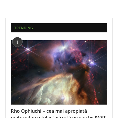
TRENDING
1
Rho Ophiuchi – cea mai apropiată
maternitate stelară văzută prin ochii JWST