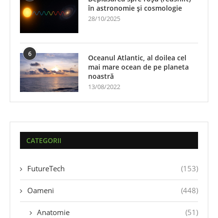
în astronomie și cosmologie
28/10/2025
6
Oceanul Atlantic, al doilea cel
mai mare ocean de pe planeta
noastră
13/08/2022
CATEGORII
FutureTech
(153)
Oameni
(448)
Anatomie
(51)