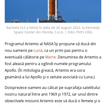
Racheta SLS a NASA în data de 26 august 2022, la Kennedy
Space Center din Florida, S.U.A. | Foto: PHYS.ORG
Programul Artemis al NASA își propune să ducă din
nou oamenii pe
Lună
, ca un prim pas pentru o
eventuală călătorie pe
Marte
. Denumirea de Artemis a
fost aleasă pentru a oglindi numele programului
Apollo. (În mitologia greacă, Artemis era sora
geamănă a lui Apollo și o zeitate asociată cu Luna.)
Doisprezece oameni au călcat pe suprafața satelitului
nostru natural între anii 1969 și 1972, iar unul dintre
obiectivele misiunii Artemis este să ducă o femeie și o