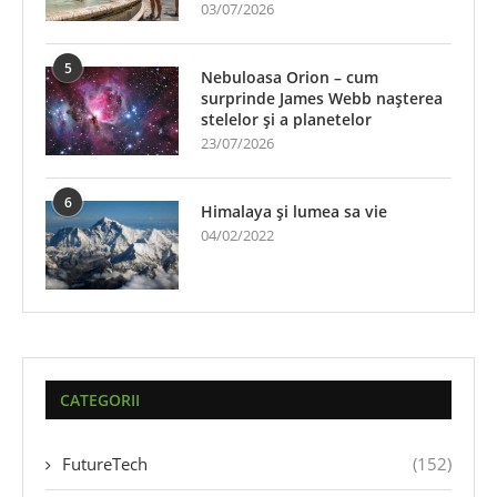
03/07/2026
5
Nebuloasa Orion – cum
surprinde James Webb nașterea
stelelor și a planetelor
23/07/2026
6
Himalaya și lumea sa vie
04/02/2022
CATEGORII
FutureTech
(152)