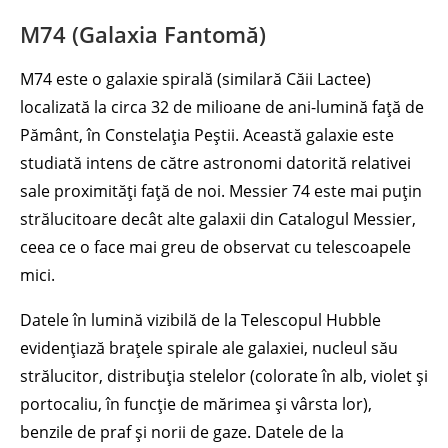
M74 (Galaxia Fantomă)
M74 este o galaxie spirală (similară Căii Lactee)
localizată la circa 32 de milioane de ani-lumină față de
Pământ, în Constelația Peștii. Această galaxie este
studiată intens de către astronomi datorită relativei
sale proximități față de noi. Messier 74 este mai puțin
strălucitoare decât alte galaxii din Catalogul Messier,
ceea ce o face mai greu de observat cu telescoapele
mici.
Datele în lumină vizibilă de la Telescopul Hubble
evidențiază brațele spirale ale galaxiei, nucleul său
strălucitor, distribuția stelelor (colorate în alb, violet și
portocaliu, în funcție de mărimea și vârsta lor),
benzile de praf și norii de gaze. Datele de la