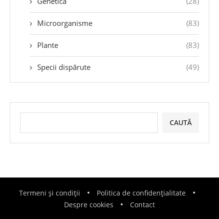
Genetică
(28)
Microorganisme
(83)
Plante
(83)
Specii dispărute
(49)
CAUTĂ
Termeni și condiții
Politica de confidențialitate
Despre cookies
Contact