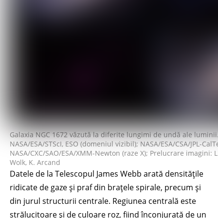
Galaxia NGC 1672 văzută la diferite lungimi de undă ale luminii.
NASA/ESA/STScI, ESO (domeniul vizibil); NASA/ESA/CSA/JPL-CalTe
NASA/CXC/SAO/ESA/XMM-Newton (raze X); Prelucrare imagini: L. F
Wolk, K. Arcand
Datele de la Telescopul James Webb arată densitățile
ridicate de gaze și praf din brațele spirale, precum și
din jurul structurii centrale. Regiunea centrală este
strălucitoare și de culoare roz, fiind înconjurată de un