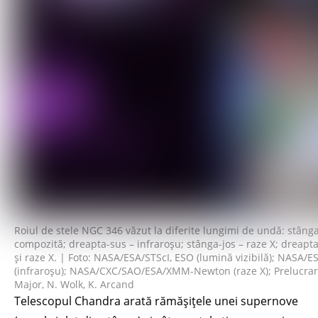
Roiul de stele NGC 346 văzut la diferite lungimi de undă: stâng
compozită; dreapta-sus – infraroșu; stânga-jos – raze X; dreapta-j
și raze X. | Foto: NASA/ESA/STScI, ESO (lumină vizibilă); NASA/E
(infraroșu); NASA/CXC/SAO/ESA/XMM-Newton (raze X); Prelucrare i
Major, N. Wolk, K. Arcand
Telescopul Chandra arată rămășițele unei supernove