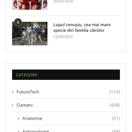
20/02/2024
6
Lupul cenușiu, cea mai mare
specie din familia câinilor
12/05/2022
CATEGORII
FutureTech
(153)
Oameni
(448)
Anatomie
(51)
Antropologie
(38)