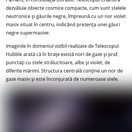
dezvăluie obiecte cosmice compacte, cum sunt stelele
neutronice și găurile negre, împreună cu un nor violet
masiv situat în centru, indicând prezența unei găuri
negre supermasive.
Imaginile în domeniul vizibil realizate de Telescopul
Hubble arată că în brațe există nori de gaze și praf,
punctați cu stele strălucitoare, albe și violet, de
diferite mărimi. Structura centrală conține un nor de
gaze masiv și este înconjurată de numeroase stele.