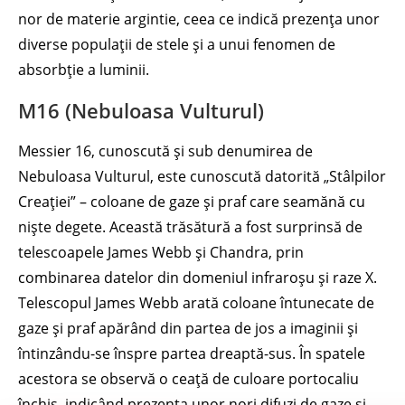
nor de materie argintie, ceea ce indică prezența unor
diverse populații de stele și a unui fenomen de
absorbție a luminii.
M16 (Nebuloasa Vulturul)
Messier 16, cunoscută și sub denumirea de
Nebuloasa Vulturul, este cunoscută datorită „Stâlpilor
Creației” – coloane de gaze și praf care seamănă cu
niște degete. Această trăsătură a fost surprinsă de
telescoapele James Webb și Chandra, prin
combinarea datelor din domeniul infraroșu și raze X.
Telescopul James Webb arată coloane întunecate de
gaze și praf apărând din partea de jos a imaginii și
întinzându-se înspre partea dreaptă-sus. În spatele
acestora se observă o ceață de culoare portocaliu
închis, indicând prezența unor nori difuzi de gaze și