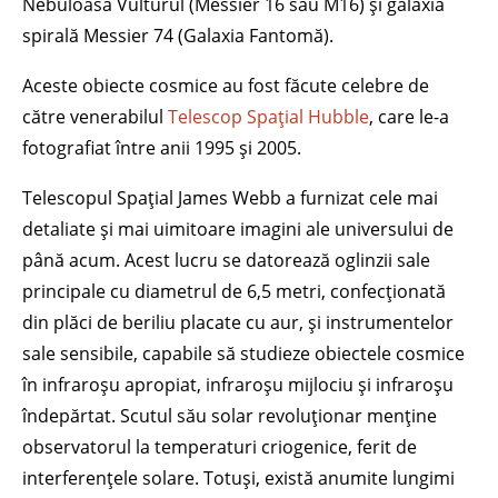
Nebuloasa Vulturul (Messier 16 sau M16) și galaxia
spirală Messier 74 (Galaxia Fantomă).
Aceste obiecte cosmice au fost făcute celebre de
către venerabilul
Telescop Spațial Hubble
, care le-a
fotografiat între anii 1995 și 2005.
Telescopul Spațial James Webb a furnizat cele mai
detaliate și mai uimitoare imagini ale universului de
până acum. Acest lucru se datorează oglinzii sale
principale cu diametrul de 6,5 metri, confecționată
din plăci de beriliu placate cu aur, și instrumentelor
sale sensibile, capabile să studieze obiectele cosmice
în infraroșu apropiat, infraroșu mijlociu și infraroșu
îndepărtat. Scutul său solar revoluționar menține
observatorul la temperaturi criogenice, ferit de
interferențele solare. Totuși, există anumite lungimi