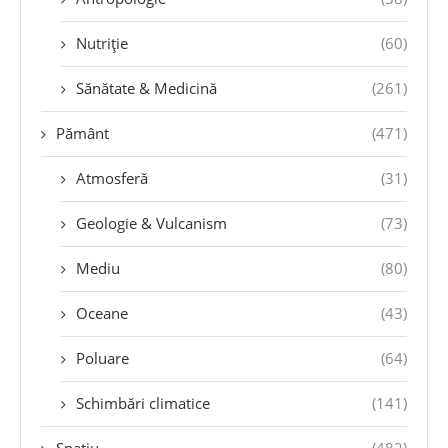
Nutriție
(60)
Sănătate & Medicină
(261)
Pământ
(471)
Atmosferă
(31)
Geologie & Vulcanism
(73)
Mediu
(80)
Oceane
(43)
Poluare
(64)
Schimbări climatice
(141)
Spațiu
(482)