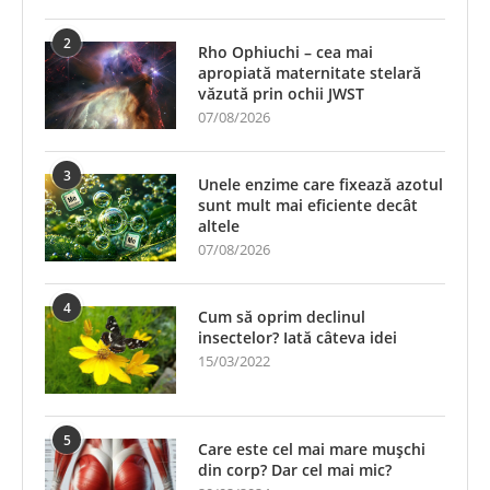
2
Rho Ophiuchi – cea mai
apropiată maternitate stelară
văzută prin ochii JWST
07/08/2026
3
Unele enzime care fixează azotul
sunt mult mai eficiente decât
altele
07/08/2026
4
Cum să oprim declinul
insectelor? Iată câteva idei
15/03/2022
5
Care este cel mai mare mușchi
din corp? Dar cel mai mic?