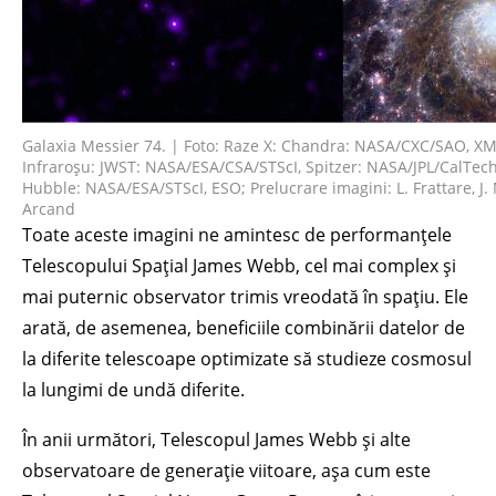
Galaxia Messier 74. | Foto: Raze X: Chandra: NASA/CXC/SAO,
Infraroșu: JWST: NASA/ESA/CSA/STScI, Spitzer: NASA/JPL/CalTech;
Hubble: NASA/ESA/STScI, ESO; Prelucrare imagini: L. Frattare, J. 
Arcand
Toate aceste imagini ne amintesc de performanțele
Telescopului Spațial James Webb, cel mai complex și
mai puternic observator trimis vreodată în spațiu. Ele
arată, de asemenea, beneficiile combinării datelor de
la diferite telescoape optimizate să studieze cosmosul
la lungimi de undă diferite.
În anii următori, Telescopul James Webb și alte
observatoare de generație viitoare, așa cum este