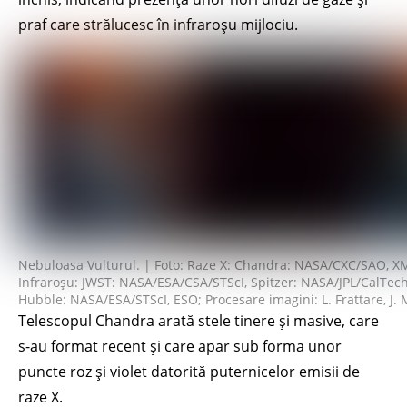
praf care strălucesc în infraroșu mijlociu.
Nebuloasa Vulturul. | Foto: Raze X: Chandra: NASA/CXC/SAO,
Infraroșu: JWST: NASA/ESA/CSA/STScI, Spitzer: NASA/JPL/CalTech;
Hubble: NASA/ESA/STScI, ESO; Procesare imagini: L. Frattare, J. 
Telescopul Chandra arată stele tinere și masive, care
s-au format recent și care apar sub forma unor
puncte roz și violet datorită puternicelor emisii de
raze X.