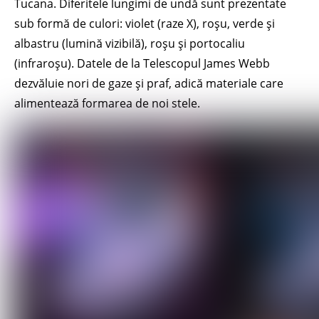
Tucana. Diferitele lungimi de undă sunt prezentate
sub formă de culori: violet (raze X), roșu, verde și
albastru (lumină vizibilă), roșu și portocaliu
(infraroșu). Datele de la Telescopul James Webb
dezvăluie nori de gaze și praf, adică materiale care
alimentează formarea de noi stele.