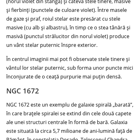
(norul violet din stânga) și câteva stele tinere, masive
și fierbinți (punctele de culoare violet). Între masele
de gaze și praf, roiul stelar este presărat cu stele
masive (cu alb și albastru), în timp ce o stea tânără și
masivă (punctul strălucitor din norul violet) produce
un vânt stelar puternic înspre exterior.
În centrul imaginii mai pot fi observate stele tinere și
vântul lor stelar puternic, sub forma unor puncte mici
înconjurate de o ceață purpurie mai puțin densă.
NGC 1672
NGC 1672 este un exemplu de galaxie spirală „barată”,
în care brațele spiralei se extind din cele două capete
ale unei structuri centrale în formă de bară. Galaxia
este situată la circa 5,7 milioane de ani-lumină față de
Pământ, în constelația Dorado. Telescopul Chandra