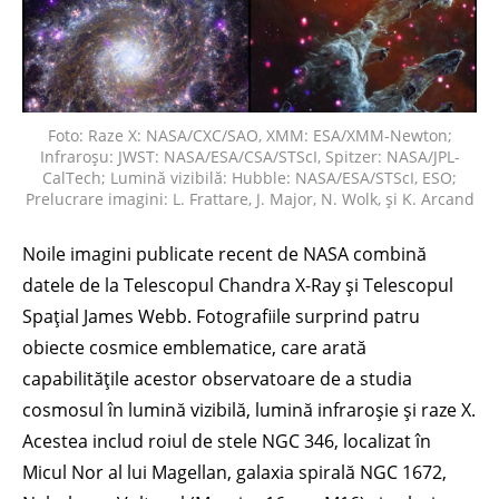
Foto: Raze X: NASA/CXC/SAO, XMM: ESA/XMM-Newton;
Infraroșu: JWST: NASA/ESA/CSA/STScI, Spitzer: NASA/JPL-
CalTech; Lumină vizibilă: Hubble: NASA/ESA/STScI, ESO;
Prelucrare imagini: L. Frattare, J. Major, N. Wolk, și K. Arcand
Noile imagini publicate recent de NASA combină
datele de la Telescopul Chandra X-Ray și Telescopul
Spațial James Webb. Fotografiile surprind patru
obiecte cosmice emblematice, care arată
capabilitățile acestor observatoare de a studia
cosmosul în lumină vizibilă, lumină infraroșie și raze X.
Acestea includ roiul de stele NGC 346, localizat în
Micul Nor al lui Magellan, galaxia spirală NGC 1672,