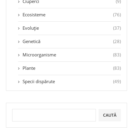
Ciuperci
(9)
Ecosisteme
(76)
Evoluție
(37)
Genetică
(28)
Microorganisme
(83)
Plante
(83)
Specii dispărute
(49)
CAUTĂ