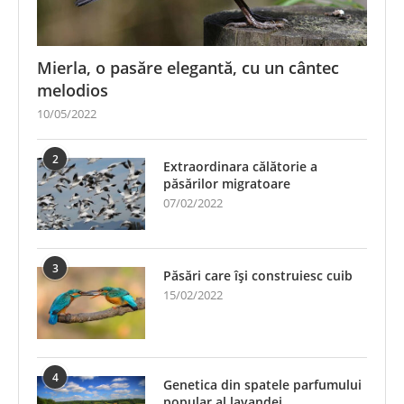
Mierla, o pasăre elegantă, cu un cântec
melodios
10/05/2022
2
Extraordinara călătorie a
păsărilor migratoare
07/02/2022
3
Păsări care își construiesc cuib
15/02/2022
4
Genetica din spatele parfumului
popular al lavandei