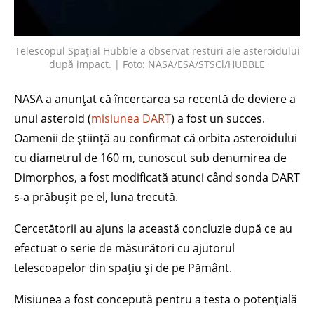
Telescopul Spațial Hubble a observat resturi ale asteroidului
după impact. | Foto: NASA/ESA/STSCl/HUBBLE
NASA a anunțat că încercarea sa recentă de deviere a
unui asteroid (
misiunea DART
) a fost un succes.
Oamenii de știință au confirmat că orbita asteroidului
cu diametrul de 160 m, cunoscut sub denumirea de
Dimorphos, a fost modificată atunci când sonda DART
s-a prăbușit pe el, luna trecută.
Cercetătorii au ajuns la această concluzie după ce au
efectuat o serie de măsurători cu ajutorul
telescoapelor din spațiu și de pe Pământ.
Misiunea a fost concepută pentru a testa o potențială