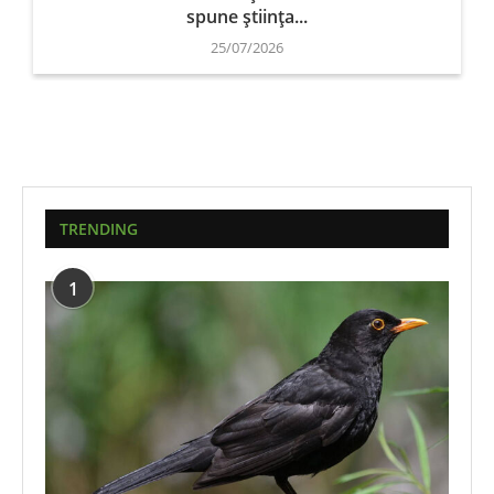
spune știința...
25/07/2026
TRENDING
1