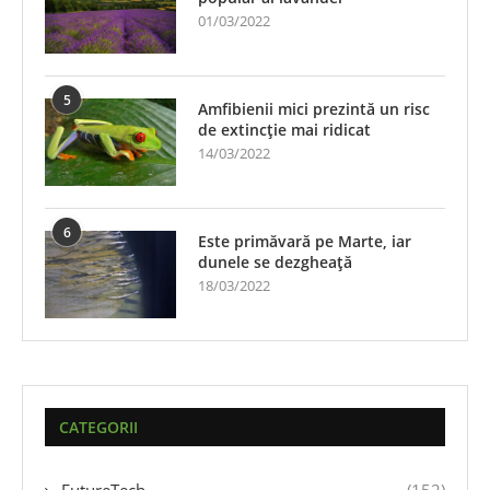
01/03/2022
5
Amfibienii mici prezintă un risc
de extincție mai ridicat
14/03/2022
6
Este primăvară pe Marte, iar
dunele se dezgheață
18/03/2022
CATEGORII