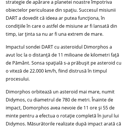
strategie de apărare a planetei noastre împotriva
obiectelor periculoase din spațiu. Succesul misiunii
DART a dovedit că ideea ar putea funcționa, în
condițiile în care o astfel de misiune ar fi lansată din
timp, iar ținta sa nu ar fi una extrem de mare.
Impactul sondei DART cu asteroidul Dimorphos a
avut loc la o distanță de 11 milioane de kilometri față
de Pământ. Sonsa spațială s-a prăbușit pe asteroid cu
o viteză de 22.000 km/h, fiind distrusă în timpul
procesului.
Dimorphos orbitează un asteroid mai mare, numit
Didymos, cu diametrul de 780 de metri. Înainte de
impact, Domorphos avea nevoie de 11 ore și 55 de
minte pentru a efectua o rotație completă în jurul lui
Didymos. Măsurătorile realizate după impact arată că