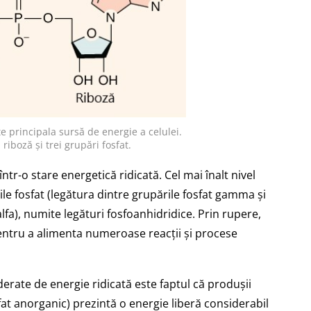
 principala sursă de energie a celulei.
riboză și trei grupări fosfat.
ntr-o stare energetică ridicată. Cel mai înalt nivel
ile fosfat (legătura dintre grupările fosfat gamma și
alfa), numite legături fosfoanhidridice. Prin rupere,
pentru a alimenta numeroase reacții și procese
erate de energie ridicată este faptul că produșii
fat anorganic) prezintă o energie liberă considerabil