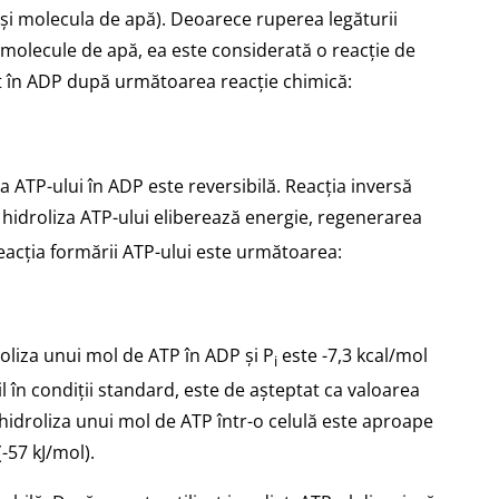
 și molecula de apă). Deoarece ruperea legăturii
 molecule de apă, ea este considerată o reacție de
zat în ADP după următoarea reacție chimică:
za ATP-ului în ADP este reversibilă. Reacția inversă
hidroliza ATP-ului eliberează energie, regenerarea
Reacția formării ATP-ului este următoarea:
roliza unui mol de ATP în ADP și P
este -7,3 kcal/mol
i
il în condiții standard, este de așteptat ca valoarea
u hidroliza unui mol de ATP într-o celulă este aproape
-57 kJ/mol).