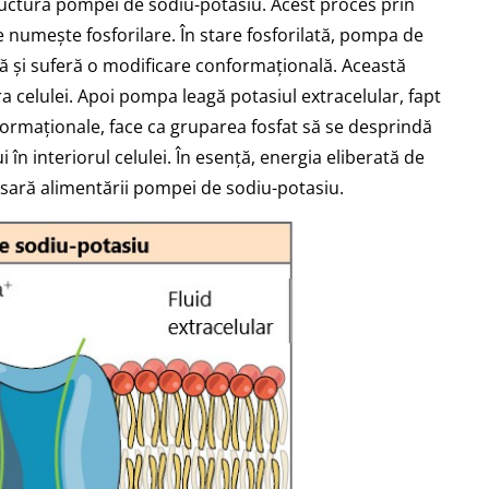
tructura pompei de sodiu-potasiu. Acest proces prin
 numește fosforilare. În stare fosforilată, pompa de
ă și suferă o modificare conformațională. Această
ra celulei. Apoi pompa leagă potasiul extracelular, fapt
nformaționale, face ca gruparea fosfat să se desprindă
în interiorul celulei. În esență, energia eliberată de
esară alimentării pompei de sodiu-potasiu.