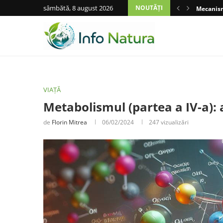
sâmbătă, 8 august 2026
NOUTĂȚI
Mecanisme
VIAȚĂ
Metabolismul (partea a IV-a): 
de
Florin Mitrea
06/02/2024
247
vizualizări