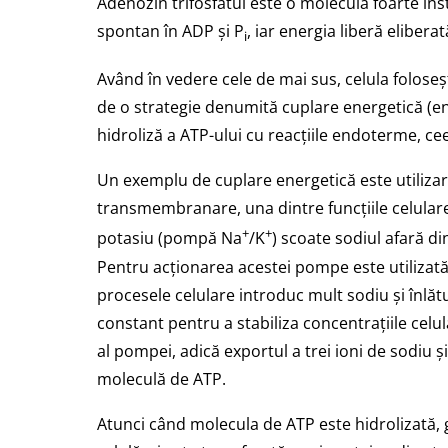
Adenozin trifosfatul este o moleculă foarte inst
spontan în ADP și P
, iar energia liberă eliber
i
Având în vedere cele de mai sus, celula foloseșt
de o strategie denumită cuplare energetică (en
hidroliză a ATP-ului cu reacțiile endoterme, c
Un exemplu de cuplare energetică este utiliza
transmembranare, una dintre funcțiile celula
+
+
potasiu (pompă Na
/K
) scoate sodiul afară din
Pentru acționarea acestei pompe este utilizat
procesele celulare introduc mult sodiu și înlă
constant pentru a stabiliza concentrațiile celu
al pompei, adică exportul a trei ioni de sodiu ș
moleculă de ATP.
Atunci când molecula de ATP este hidrolizată, 