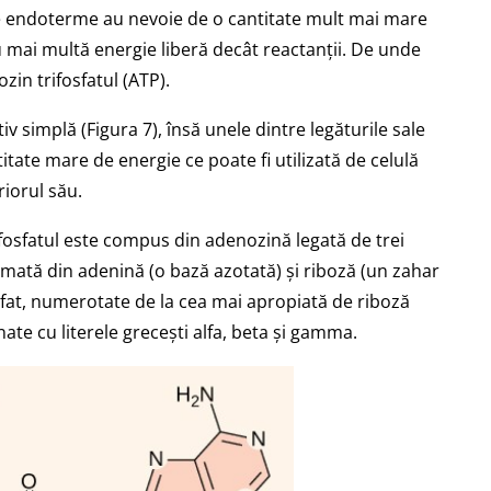
ile endoterme au nevoie de o cantitate mult mai mare
u mai multă energie liberă decât reactanții. De unde
in trifosfatul (ATP).
iv simplă (Figura 7), însă unele dintre legăturile sale
itate mare de energie ce poate fi utilizată de celulă
riorul său.
fosfatul este compus din adenozină legată de trei
rmată din adenină (o bază azotată) și riboză (un zahar
osfat, numerotate de la cea mai apropiată de riboză
te cu literele grecești alfa, beta și gamma.