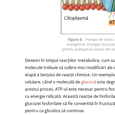
Figura 8
– Pompa de sodiu-
energetică. Energia rezultată
pentru pomparea ionilor de so
Deseori în timpul reacțiilor metabolice, cum s
molecule trebuie să sufere mici modificări ale
etapă a lanțului de reacții chimice. Un exemplu
celulare, când o moleculă de
glucoză
este degr
acestui proces, ATP-ul este necesar pentru fos
cu energie ridicată. Această reacție de fosfor
glucozei fosforilate să fie convertită în fructo
pentru ca glicoliza să continue.