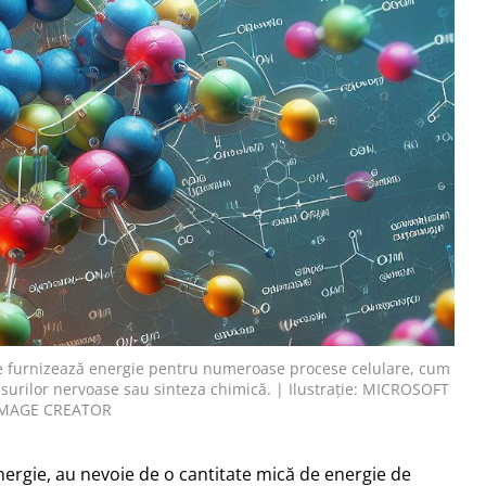
are furnizează energie pentru numeroase procese celulare, cum
surilor nervoase sau sinteza chimică. | Ilustrație: MICROSOFT
IMAGE CREATOR
nergie, au nevoie de o cantitate mică de energie de