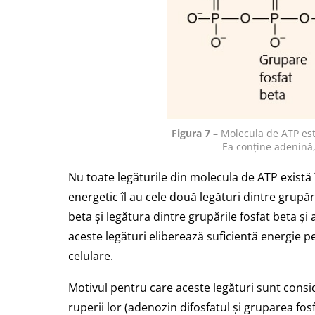
Figura 7
– Molecula de ATP este
Ea conține adenină, 
Nu toate legăturile din molecula de ATP există î
energetic îl au cele două legături dintre grupăr
beta și legătura dintre grupările fosfat beta și 
aceste legături eliberează suficientă energie 
celulare.
Motivul pentru care aceste legături sunt consid
ruperii lor (adenozin difosfatul și gruparea fos