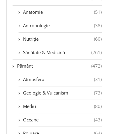
Anatomie
(51)
Antropologie
(38)
Nutriție
(60)
Sănătate & Medicină
(261)
Pământ
(472)
Atmosferă
(31)
Geologie & Vulcanism
(73)
Mediu
(80)
Oceane
(43)
Poluare
(64)