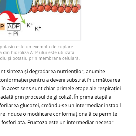
potasiu este un exemplu de cuplare
 din hidroliza ATP-ului este utilizată
diu și potasiu prin membrana celulară.
unt sinteza și degradarea nutrienților, anumite
 conformației pentru a deveni substrat în următoarea
 în acest sens sunt chiar primele etape ale respirației
adată prin procesul de glicoliză. În prima etapă a
forilarea glucozei, creându-se un intermediar instabil
ilare induce o modificare conformațională ce permite
ză fosforilată. Fructoza este un intermediar necesar