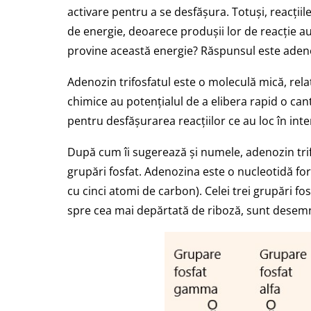
activare pentru a se desfășura. Totuși, reacți
de energie, deoarece produșii lor de reacție a
provine această energie? Răspunsul este adenoz
Adenozin trifosfatul este o moleculă mică, relat
chimice au potențialul de a elibera rapid o cant
pentru desfășurarea reacțiilor ce au loc în inte
După cum îi sugerează și numele, adenozin tri
grupări fosfat. Adenozina este o nucleotidă fo
cu cinci atomi de carbon). Celei trei grupări f
spre cea mai depărtată de riboză, sunt desemna