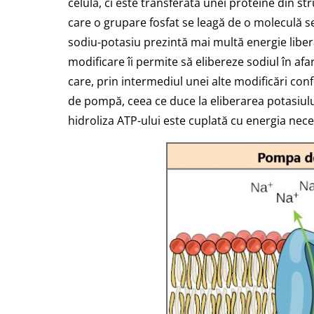
celulă, ci este transferată unei proteine din s
care o grupare fosfat se leagă de o moleculă se
sodiu-potasiu prezintă mai multă energie liber
modificare îi permite să elibereze sodiul în afa
care, prin intermediul unei alte modificări co
de pompă, ceea ce duce la eliberarea potasiului 
hidroliza ATP-ului este cuplată cu energia nec