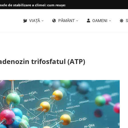
le de stabilizare a climei: cum reușește planeta...
VIAȚĂ
PĂMÂNT
OAMENI
S
adenozin trifosfatul (ATP)