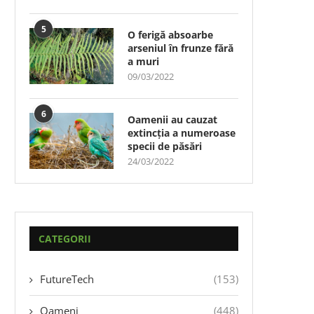
5
O ferigă absoarbe
arseniul în frunze fără
a muri
09/03/2022
6
Oamenii au cauzat
extincția a numeroase
specii de păsări
24/03/2022
CATEGORII
FutureTech
(153)
Oameni
(448)