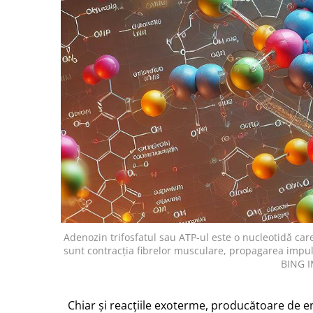
Adenozin trifosfatul sau ATP-ul este o nucleotidă c
sunt contracția fibrelor musculare, propagarea impul
BING 
Chiar și reacțiile exoterme, producătoare de e