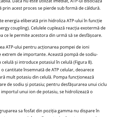
abilă. Dacă nu este utilizat imediat, ATP-ul disociază
ată prin acest proces se pierde sub formă de căldură.
e energia eliberată prin hidroliza ATP-ului în funcție
ergy coupling). Celulele cuplează reacția exotermă de
eea ce le permite acestora din urmă să se desfășoare.
rea ATP-ului pentru acționarea pompei de ioni
re extrem de importante. Această pompă de sodiu-
 celulă și introduce potasiul în celulă (Figura 8).
ă o cantitate însemnată de ATP celular, deoarece
tură mult potasiu din celulă. Pompa funcționează
lare de sodiu și potasiu; pentru desfășurarea unui ciclu
i importul unui ion de potasiu, se hidrolizează o
gruparea sa fosfat din poziția gamma nu dispare în