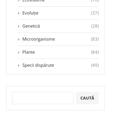
Evoluție
(37)
Genetică
(28)
Microorganisme
(83)
Plante
(84)
Specii dispărute
(49)
CAUTĂ