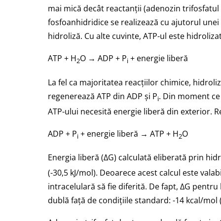
mai mică decât reactanții (adenozin trifosfatul
fosfoanhidridice se realizează cu ajutorul unei
hidroliză. Cu alte cuvinte, ATP-ul este hidroli
ATP + H
O → ADP + P
+ energie liberă
2
i
La fel ca majoritatea reacțiilor chimice, hidroli
regenerează ATP din ADP și P
. Din moment ce 
i
ATP-ului necesită energie liberă din exterior. 
ADP + P
+ energie liberă → ATP + H
O
i
2
Energia liberă (ΔG) calculată eliberată prin hid
(-30,5 kJ/mol). Deoarece acest calcul este valab
intracelulară să fie diferită. De fapt, ΔG pentr
dublă față de condițiile standard: -14 kcal/mol (