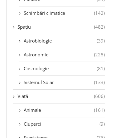
Schimbări climatice
(142)
Spațiu
(482)
Astrobiologie
(39)
Astronomie
(228)
Cosmologie
(81)
Sistemul Solar
(133)
Viață
(606)
Animale
(161)
Ciuperci
(9)
Ecosisteme
(76)