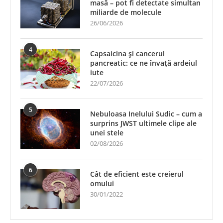
masă – pot fi detectate simultan
miliarde de molecule
26/06/2026
4
Capsaicina și cancerul
pancreatic: ce ne învață ardeiul
iute
22/07/2026
5
Nebuloasa Inelului Sudic – cum a
surprins JWST ultimele clipe ale
unei stele
02/08/2026
6
Cât de eficient este creierul
omului
30/01/2022