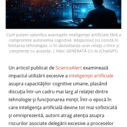
Cum putem valorifica avantajele inteligenței artificiale fără a
compromite autonomia cognitivă. Răspunsul nu constă în
limitarea tehnologiei, ci în dezvoltarea unei relații critice și
conștiente cu aceasta. | Foto: GENERATĂ CU AI (ChatGPT)
Un articol publicat de
ScienceAlert
examinează
impactul utilizării excesive a
inteligenței artificiale
asupra capacităților cognitive umane, plasând
discuția într-un cadru mai larg al relației dintre
tehnologie și funcționarea minții. Într-o epocă în
care inteligența artificială devine tot mai sofisticată
și omniprezentă, autorii atrag atenția asupra
riscurilor asociate delegării excesive a proceselor