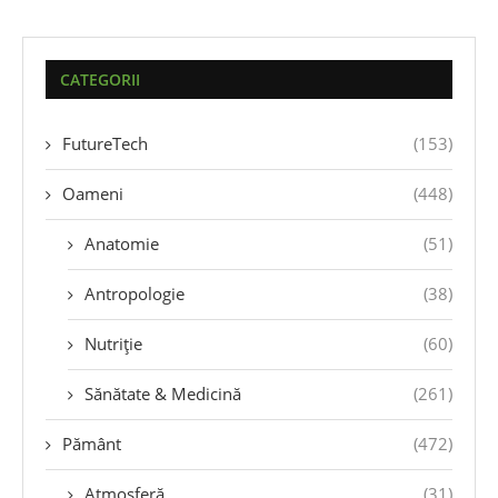
CATEGORII
FutureTech
(153)
Oameni
(448)
Anatomie
(51)
Antropologie
(38)
Nutriție
(60)
Sănătate & Medicină
(261)
Pământ
(472)
Atmosferă
(31)