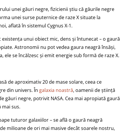
rului unei găuri negre, fizicienii știu că găurile negre
orma unei surse puternice de raze X situate la
i, aflată în sistemul Cygnus X-1.
 existența unui obiect mic, dens și întunecat – o gaură
opiate. Astronomii nu pot vedea gaura neagră însăși,
, ele se încălzesc și emit energie sub formă de raze X.
asă de aproximativ 20 de mase solare, ceea ce
re din univers. În
galaxia noastră
, oamenii de știință
d de găuri negre, potrivit NASA. Cea mai apropiată gaură
 mai sus.
roape tuturor galaxiilor – se află o gaură neagră
e milioane de ori mai masive decât soarele nostru,