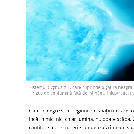
Sistemul Cygnus X-1, care cuprinde o gaură neagră de
7.200 de ani-lumină față de Pământ. | Ilustra
Găurile negre sunt regiuni din spațiu în care fo
încât nimic, nici chiar lumina, nu poate scăpa. 
cantitate mare materie condensată într-un spa