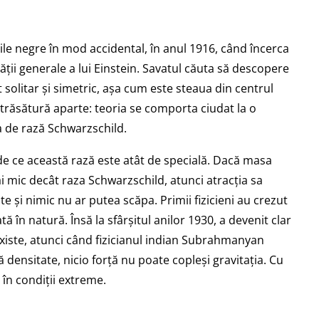
ile negre în mod accidental, în anul 1916, când încerca
tății generale a lui Einstein. Savatul căuta să descopere
t solitar și simetric, așa cum este steaua din centrul
 trăsătură aparte: teoria se comporta ciudat la o
 de rază Schwarzschild.
 de ce această rază este atât de specială. Dacă masa
 mic decât raza Schwarzschild, atunci atracția sa
te și nimic nu ar putea scăpa. Primii fizicieni au crezut
ă în natură. Însă la sfârșitul anilor 1930, a devenit clar
xiste, atunci când fizicianul indian Subrahmanyan
densitate, nicio forță nu poate copleși gravitația. Cu
în condiții extreme.
?