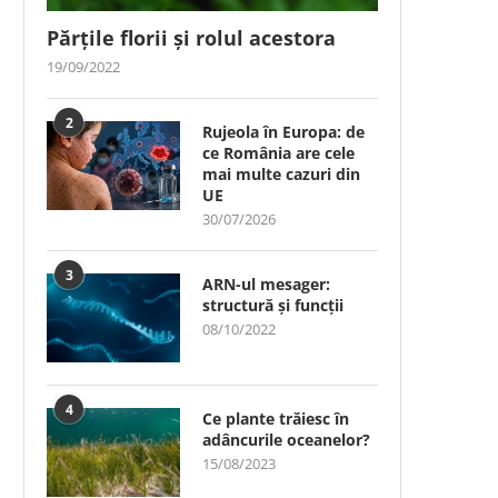
Părțile florii și rolul acestora
19/09/2022
2
Rujeola în Europa: de
ce România are cele
mai multe cazuri din
UE
30/07/2026
3
ARN-ul mesager:
structură și funcții
08/10/2022
4
Ce plante trăiesc în
adâncurile oceanelor?
15/08/2023