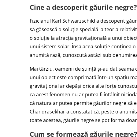
Cine a descoperit găurile negre?
Fizicianul Karl Schwarzschild a descoperit găur
să găsească o soluție specială la teoria relativi
o soluție la atracția gravitațională a unui obiec
unui sistem solar. Însă acea soluție conținea o
anumită rază, cunoscută astăzi sub denumirea
Mai târziu, oamenii de știință și-au dat seama
unui obiect este comprimată într-un spațiu mai
gravitațional ar depăși orice alte forțe cunoscu
că acest fenomen nu ar putea fi întâlnit niciodat
că natura ar putea permite găurilor negre să e
Chandrasekhar a constatat că, peste o anumită 
toate acestea, găurile negre se pot forma doar 
Cum se formează găurile negre