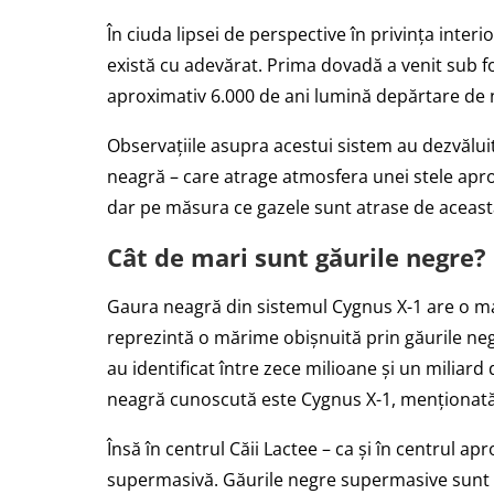
În ciuda lipsei de perspective în privința interio
există cu adevărat. Prima dovadă a venit sub f
aproximativ 6.000 de ani lumină depărtare de no
Observațiile asupra acestui sistem au dezvăluit
neagră – care atrage atmosfera unei stele apr
dar pe măsura ce gazele sunt atrase de aceasta
Cât de mari sunt găurile negre?
Gaura neagră din sistemul Cygnus X-1 are o m
reprezintă o mărime obișnuită prin găurile neg
au identificat între zece milioane și un miliar
neagră cunoscută este Cygnus X-1, menționată
Însă în centrul Căii Lactee – ca și în centrul ap
supermasivă. Găurile negre supermasive sunt d