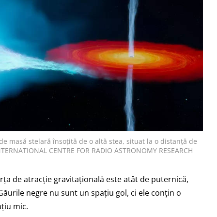
 masă stelară însoțită de o altă stea, situat la o distanță de
ție: INTERNATIONAL CENTRE FOR RADIO ASTRONOMY RESEARCH
rța de atracție gravitațională este atât de puternică,
Găurile negre nu sunt un spațiu gol, ci ele conțin o
țiu mic.