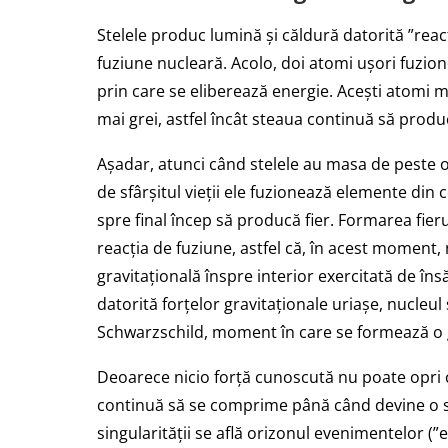
Stelele produc lumină și căldură datorită ”reac
fuziune nucleară. Acolo, doi atomi ușori fuzi
prin care se eliberează energie. Acești atomi m
mai grei, astfel încât steaua continuă să produ
Așadar, atunci când stelele au masa de peste 
de sfârșitul vieții ele fuzionează elemente din c
spre final încep să producă fier. Formarea fie
reacția de fuziune, astfel că, în acest moment
gravitațională înspre interior exercitată de în
datorită forțelor gravitaționale uriașe, nucleul
Schwarzschild, moment în care se formează o
Deoarece nicio forță cunoscută nu poate opri 
continuă să se comprime până când devine o sin
singularității se află orizonul evenimentelor (”e