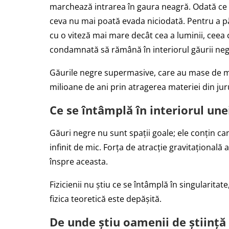
marchează intrarea în gaura neagră. Odată ce c
ceva nu mai poată evada niciodată. Pentru a pă
cu o viteză mai mare decât cea a luminii, ceea 
condamnată să rămână în interiorul găurii neg
Găurile negre supermasive, care au mase de mi
milioane de ani prin atragerea materiei din juru
Ce se întâmplă în interiorul une
Găuri negre nu sunt spații goale; ele conțin c
infinit de mic. Forța de atracție gravitațională 
înspre aceasta.
Fizicienii nu știu ce se întâmplă în singularita
fizica teoretică este depășită.
De unde știu oamenii de știință 