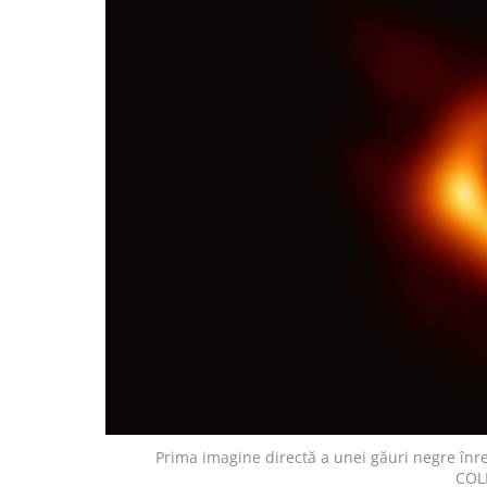
Prima imagine directă a unei găuri negre în
COL