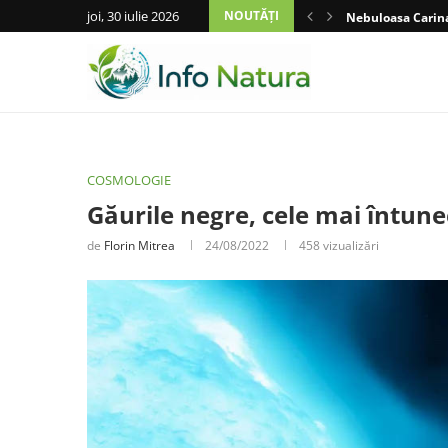
joi, 30 iulie 2026
NOUTĂȚI
Nebuloasa Carina
COSMOLOGIE
Găurile negre, cele mai întune
de
Florin Mitrea
24/08/2022
458
vizualizări