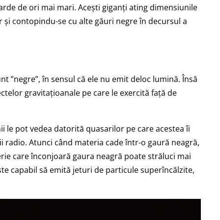
arde de ori mai mari. Acești giganți ating dimensiunile
și contopindu-se cu alte găuri negre în decursul a
t ”negre”, în sensul că ele nu emit deloc lumină. Însă
ctelor gravitațioanale pe care le exercită față de
 le pot vedea datorită quasarilor pe care acestea îi
i radio. Atunci când materia cade într-o gaură neagră,
erie care înconjoară gaura neagră poate străluci mai
ste capabil să emită jeturi de particule superîncălzite,