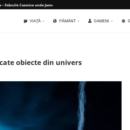
 – Stâncile Cosmice unde James Webb...
VIAȚĂ
PĂMÂNT
OAMENI
S
cate obiecte din univers