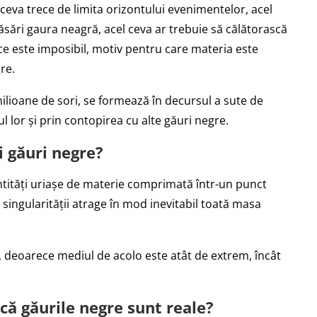
eva trece de limita orizontului evenimentelor, acel
sări gaura neagră, acel ceva ar trebuie să călătorască
ce este imposibil, motiv pentru care materia este
re.
lioane de sori, se formează în decursul a sute de
l lor și prin contopirea cu alte găuri negre.
i găuri negre?
antități uriașe de materie comprimată într-un punct
a singularității atrage în mod inevitabil toată masa
te, deoarece mediul de acolo este atât de extrem, încât
că găurile negre sunt reale?