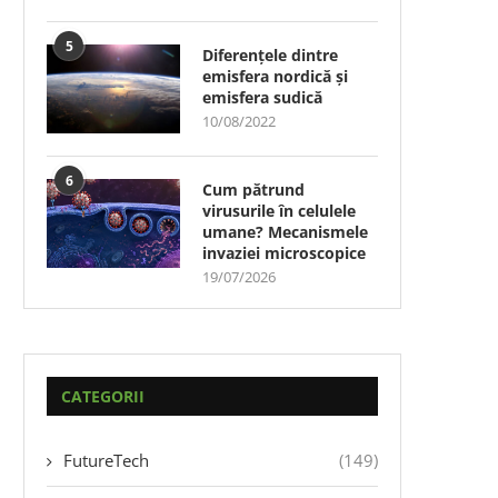
5
Diferențele dintre
emisfera nordică și
emisfera sudică
10/08/2022
6
Cum pătrund
virusurile în celulele
umane? Mecanismele
invaziei microscopice
19/07/2026
CATEGORII
FutureTech
(149)