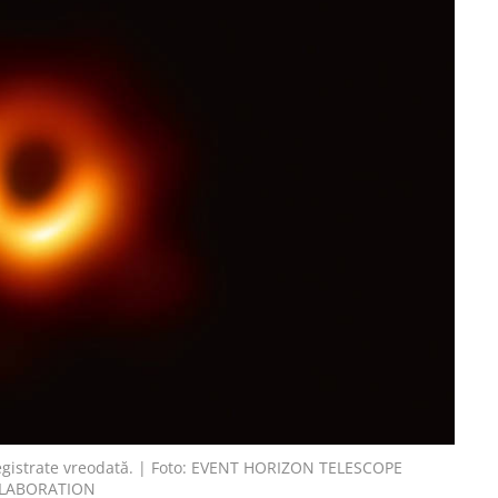
registrate vreodată. | Foto: EVENT HORIZON TELESCOPE
LABORATION