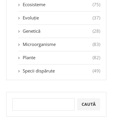
Ecosisteme
(75)
Evoluție
(37)
Genetică
(28)
Microorganisme
(83)
Plante
(82)
Specii dispărute
(49)
CAUTĂ