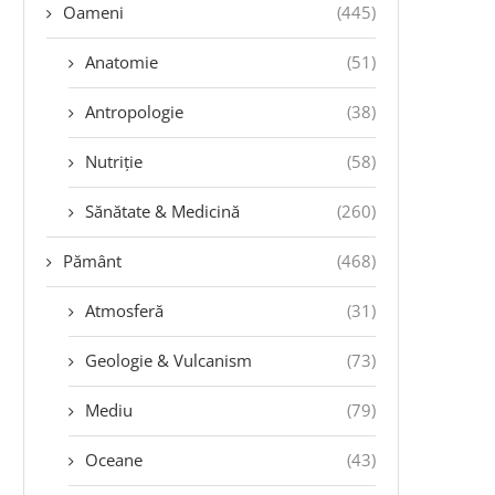
Oameni
(445)
Anatomie
(51)
Antropologie
(38)
Nutriție
(58)
Sănătate & Medicină
(260)
Pământ
(468)
Atmosferă
(31)
Geologie & Vulcanism
(73)
Mediu
(79)
Oceane
(43)