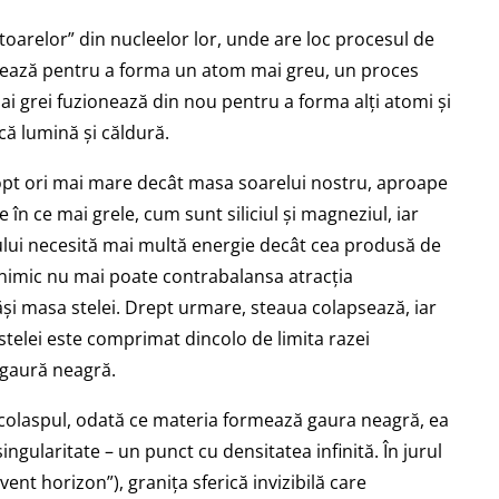
toarelor” din nucleelor lor, unde are loc procesul de
onează pentru a forma un atom mai greu, un proces
ai grei fuzionează din nou pentru a forma alți atomi și
că lumină și căldură.
opt ori mai mare decât masa soarelui nostru, aproape
e în ce mai grele, cum sunt siliciul și magneziul, iar
rului necesită mai multă energie decât cea produsă de
, nimic nu mai poate contrabalansa atracția
săși masa stelei. Drept urmare, steaua colapsează, iar
 stelei este comprimat dincolo de limita razei
 gaură neagră.
colaspul, odată ce materia formează gaura neagră, ea
gularitate – un punct cu densitatea infinită. În jurul
vent horizon”), granița sferică invizibilă care