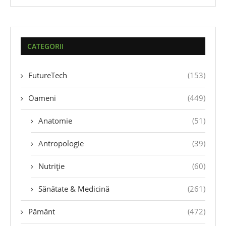
CATEGORII
FutureTech
(153)
Oameni
(449)
Anatomie
(51)
Antropologie
(39)
Nutriție
(60)
Sănătate & Medicină
(261)
Pământ
(472)