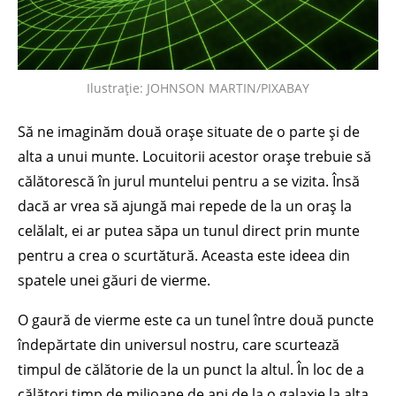
Ilustrație: JOHNSON MARTIN/PIXABAY
Să ne imaginăm două orașe situate de o parte și de
alta a unui munte. Locuitorii acestor orașe trebuie să
călătorescă în jurul muntelui pentru a se vizita. Însă
dacă ar vrea să ajungă mai repede de la un oraș la
celălalt, ei ar putea săpa un tunul direct prin munte
pentru a crea o scurtătură. Aceasta este ideea din
spatele unei găuri de vierme.
O gaură de vierme este ca un tunel între două puncte
îndepărtate din universul nostru, care scurtează
timpul de călătorie de la un punct la altul. În loc de a
călători timp de milioane de ani de la o galaxie la alta,