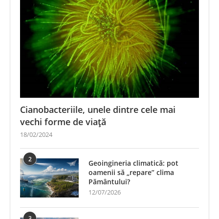
Cianobacteriile, unele dintre cele mai
vechi forme de viață
18/02/2024
2
Geoingineria climatică: pot
oamenii să „repare” clima
Pământului?
12/07/2026
3