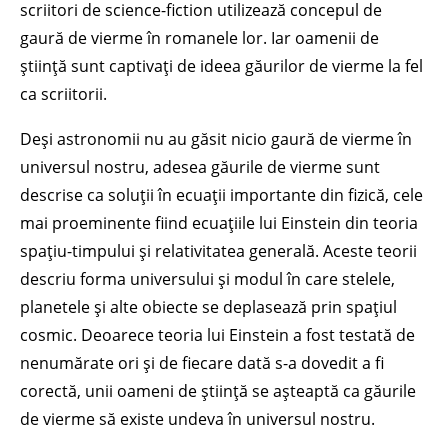
scriitori de science-fiction utilizează concepul de
gaură de vierme în romanele lor. Iar oamenii de
știință sunt captivați de ideea găurilor de vierme la fel
ca scriitorii.
Deși astronomii nu au găsit nicio gaură de vierme în
universul nostru, adesea găurile de vierme sunt
descrise ca soluții în ecuații importante din fizică, cele
mai proeminente fiind ecuațiile lui Einstein din teoria
spațiu-timpului și relativitatea generală. Aceste teorii
descriu forma universului și modul în care stelele,
planetele și alte obiecte se deplasează prin spațiul
cosmic. Deoarece teoria lui Einstein a fost testată de
nenumărate ori și de fiecare dată s-a dovedit a fi
corectă, unii oameni de știință se așteaptă ca găurile
de vierme să existe undeva în universul nostru.