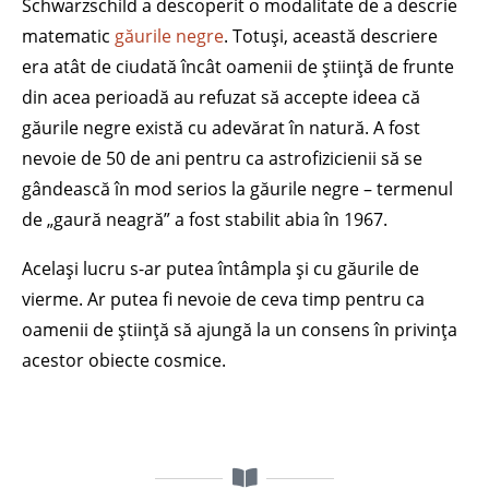
Schwarzschild a descoperit o modalitate de a descrie
matematic
găurile negre
. Totuși, această descriere
era atât de ciudată încât oamenii de știință de frunte
din acea perioadă au refuzat să accepte ideea că
găurile negre există cu adevărat în natură. A fost
nevoie de 50 de ani pentru ca astrofizicienii să se
gândească în mod serios la găurile negre – termenul
de „gaură neagră” a fost stabilit abia în 1967.
Același lucru s-ar putea întâmpla și cu găurile de
vierme. Ar putea fi nevoie de ceva timp pentru ca
oamenii de știință să ajungă la un consens în privința
acestor obiecte cosmice.