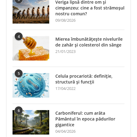
Veriga lipsă dintre om și
cimpanzeu: cine a fost strămoșul
nostru comun?
09/08/2026
4
Mierea îmbunătățește nivelurile
de zahăr și colesterol din sânge
21/01/2023
5
Celula procariotă: definiție,
structură și funcții
17/04/2022
6
Carboniferul: cum arăta
Pământul în epoca pădurilor
gigantice
04/04/2026