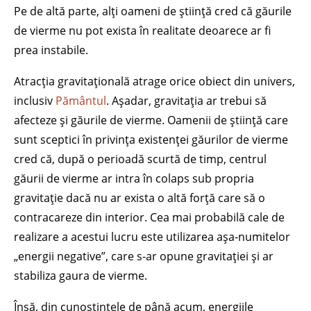
Pe de altă parte, alți oameni de știință cred că găurile
de vierme nu pot exista în realitate deoarece ar fi
prea instabile.
Atracția gravitațională atrage orice obiect din univers,
inclusiv
Pământul
. Așadar, gravitația ar trebui să
afecteze și găurile de vierme. Oamenii de știință care
sunt sceptici în privința existenței găurilor de vierme
cred că, după o perioadă scurtă de timp, centrul
găurii de vierme ar intra în colaps sub propria
gravitație dacă nu ar exista o altă forță care să o
contracareze din interior. Cea mai probabilă cale de
realizare a acestui lucru este utilizarea așa-numitelor
„energii negative”, care s-ar opune gravitației și ar
stabiliza gaura de vierme.
Însă, din cunoștințele de până acum, energiile