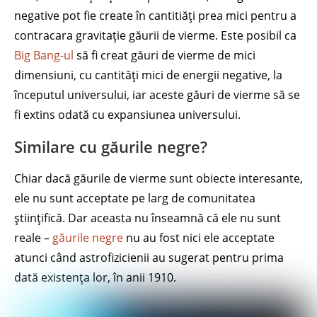
negative pot fie create în cantitiăți prea mici pentru a
contracara gravitație găurii de vierme. Este posibil ca
Big Bang-ul
să fi creat găuri de vierme de mici
dimensiuni, cu cantități mici de energii negative, la
începutul universului, iar aceste găuri de vierme să se
fi extins odată cu expansiunea universului.
Similare cu găurile negre?
Chiar dacă găurile de vierme sunt obiecte interesante,
ele nu sunt acceptate pe larg de comunitatea
științifică. Dar aceasta nu înseamnă că ele nu sunt
reale –
găurile negre
nu au fost nici ele acceptate
atunci când astrofizicienii au sugerat pentru prima
dată existența lor, în anii 1910.