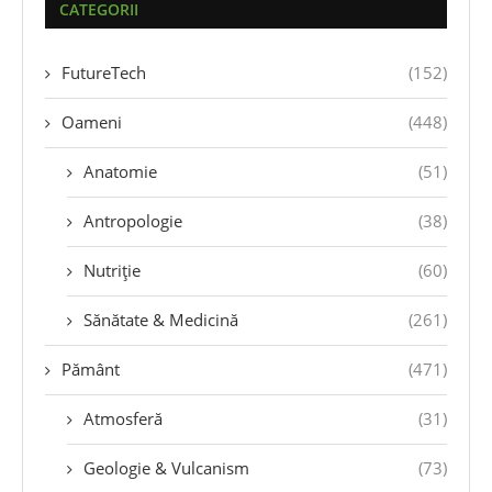
CATEGORII
FutureTech
(152)
Oameni
(448)
Anatomie
(51)
Antropologie
(38)
Nutriție
(60)
Sănătate & Medicină
(261)
Pământ
(471)
Atmosferă
(31)
Geologie & Vulcanism
(73)