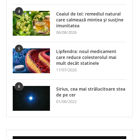
4
Ceaiul de tei: remediul natural
care calmează mintea și susține
imunitatea
06/08/2026
5
Lipfendra: noul medicament
care reduce colesterolul mai
mult decât statinele
17/07/2026
6
Sirius, cea mai strălucitoare stea
de pe cer
01/06/2022