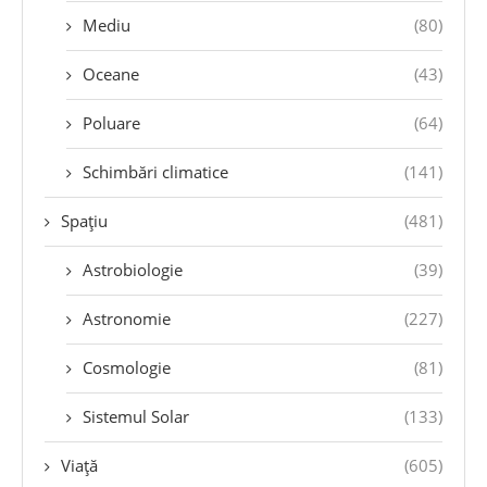
Mediu
(80)
Oceane
(43)
Poluare
(64)
Schimbări climatice
(141)
Spațiu
(481)
Astrobiologie
(39)
Astronomie
(227)
Cosmologie
(81)
Sistemul Solar
(133)
Viață
(605)