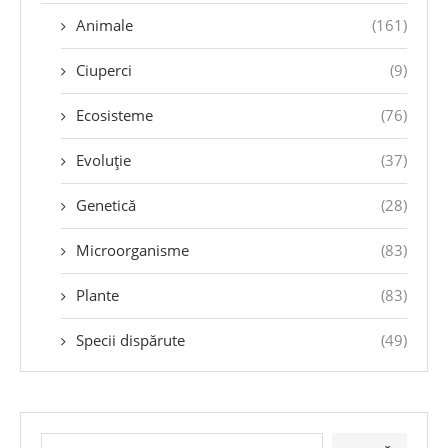
Animale
(161)
Ciuperci
(9)
Ecosisteme
(76)
Evoluție
(37)
Genetică
(28)
Microorganisme
(83)
Plante
(83)
Specii dispărute
(49)