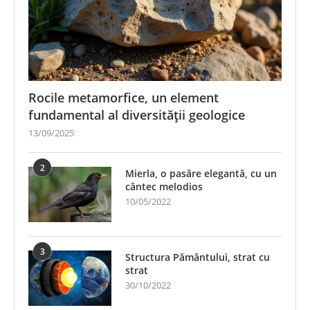
Rocile metamorfice, un element
fundamental al diversității geologice
13/09/2025
2
Mierla, o pasăre elegantă, cu un
cântec melodios
10/05/2022
3
Structura Pământului, strat cu
strat
30/10/2022