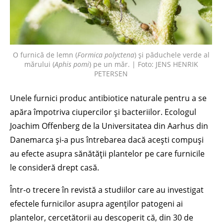
O furnică de lemn (
Formica polyctena
) și păduchele verde al
mărului (
Aphis pomi
) pe un măr. | Foto: JENS HENRIK
PETERSEN
Unele furnici produc antibiotice naturale pentru a se
apăra împotriva ciupercilor și bacteriilor. Ecologul
Joachim Offenberg de la Universitatea din Aarhus din
Danemarca și-a pus întrebarea dacă acești compuși
au efecte asupra sănătății plantelor pe care furnicile
le consideră drept casă.
Într-o trecere în revistă a studiilor care au investigat
efectele furnicilor asupra agenților patogeni ai
plantelor, cercetătorii au descoperit că, din 30 de