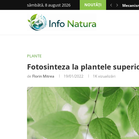
sâmbătă, 8 august 2026
NOUTĂȚI
Mecanisme
PLANTE
Fotosinteza la plantele superi
de
Florin Mitrea
19/01/2022
1K
vizualizări