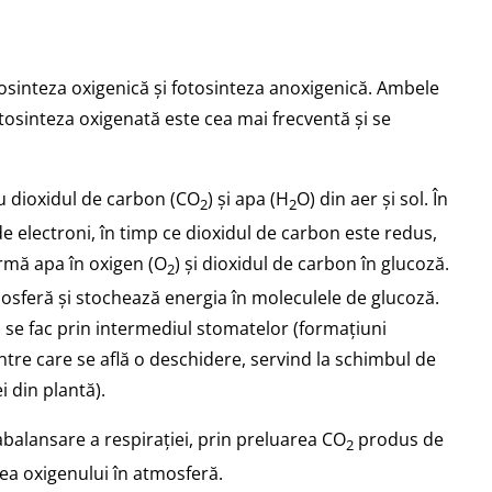
tosinteza oxigenică și fotosinteza anoxigenică. Ambele
osinteza oxigenată este cea mai frecventă și se
au dioxidul de carbon (CO
) și apa (H
O) din aer și sol. În
2
2
de electroni, în timp ce dioxidul de carbon este redus,
rmă apa în oxigen (O
) și dioxidul de carbon în glucoză.
2
mosferă și stochează energia în moleculele de glucoză.
 se fac prin intermediul stomatelor (formațiuni
ntre care se află o deschidere, servind la schimbul de
i din plantă).
balansare a respirației, prin preluarea CO
produs de
2
ea oxigenului în atmosferă.