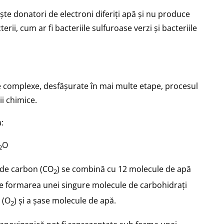
ște donatori de electroni diferiți apă și nu produce
erii, cum ar fi bacteriile sulfuroase verzi și bacteriile
e complexe, desfășurate în mai multe etape, procesul
i chimice.
:
O
2
d de carbon (CO
) se combină cu 12 molecule de apă
2
ste formarea unei singure molecule de carbohidrați
 (O
) și a șase molecule de apă.
2