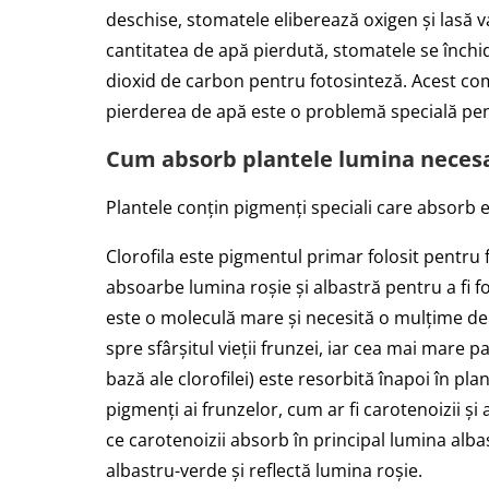
deschise, stomatele eliberează oxigen și lasă v
cantitatea de apă pierdută, stomatele se înch
dioxid de carbon pentru fotosinteză. Acest com
pierderea de apă este o problemă specială pent
Cum absorb plantele lumina necesa
Plantele conțin pigmenți speciali care absorb
Clorofila este pigmentul primar folosit pentru 
absoarbe lumina roșie și albastră pentru a fi fol
este o moleculă mare și necesită o mulțime de
spre sfârșitul vieții frunzei, iar cea mai mare 
bază ale clorofilei) este resorbită înapoi în plan
pigmenți ai frunzelor, cum ar fi carotenoizii și 
ce carotenoizii absorb în principal lumina alba
albastru-verde și reflectă lumina roșie.