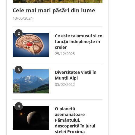
Cele mai mari păsări din lume
13/05/2024
2
Ce este talamusul și ce
funcții îndeplinește în
creier
25/12/2025
3
Diversitatea vieții în
Munții Alpi
05/02/2022
4
O planetă
asemănătoare
Pământului,
descoperită în jurul
stelei Proxima