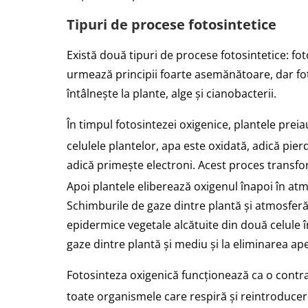
Tipuri de procese fotosintetice
Există două tipuri de procese fotosintetice: fo
urmează principii foarte asemănătoare, dar fot
întâlnește la plante, alge și cianobacterii.
În timpul fotosintezei oxigenice, plantele prei
celulele plantelor, apa este oxidată, adică pier
adică primește electroni. Acest proces transfo
Apoi plantele eliberează oxigenul înapoi în at
Schimburile de gaze dintre plantă și atmosferă
epidermice vegetale alcătuite din două celule î
gaze dintre plantă şi mediu şi la eliminarea ape
Fotosinteza oxigenică funcționează ca o contra
toate organismele care respiră și reintroducer