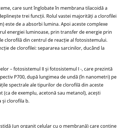
isteme, care sunt înglobate în membrana tilacoidă a
plinește trei funcții. Rolul vastei majorități a clorofilei
em) este de a absorbi lumina. Apoi aceste complexe
erul energiei luminoase, prin transfer de energie prin
 clorofilă din centrul de reacție al fotosistemului.
cție de clorofilei: separarea sarcinilor, ducând la
r – fotosistemul II și fotosistemul I -, care prezintă
espectiv P700, după lungimea de undă (în nanometri) pe
țile spectrale ale tipurilor de clorofilă din aceste
ent (ca de exemplu, acetonă sau metanol), acești
 și clorofila b.
lastidă (un organit celular cu o membrană) care conține