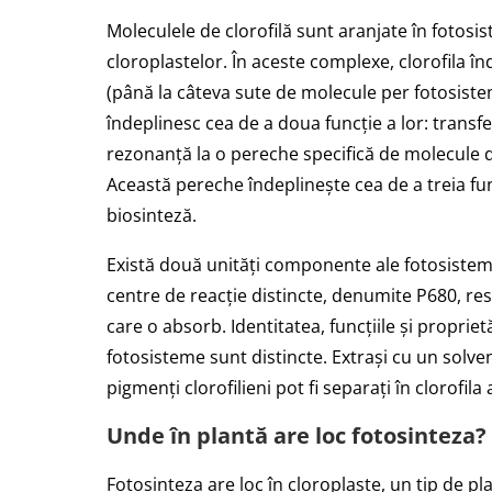
Moleculele de clorofilă sunt aranjate în fotos
cloroplastelor. În aceste complexe, clorofila înde
(până la câteva sute de molecule per fotosist
îndeplinesc cea de a doua funcție a lor: transf
rezonanță la o pereche specifică de molecule de
Această pereche îndeplinește cea de a treia fun
biosinteză.
Există două unități componente ale fotosistemelo
centre de reacție distincte, denumite P680, r
care o absorb. Identitatea, funcțiile și proprietă
fotosisteme sunt distincte. Extrași cu un solv
pigmenți clorofilieni pot fi separați în clorofila a
Unde în plantă are loc fotosinteza?
Fotosinteza are loc în cloroplaste, un tip de p