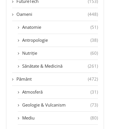
FutureTech
(153)
Oameni
(448)
Anatomie
(51)
Antropologie
(38)
Nutriție
(60)
Sănătate & Medicină
(261)
Pământ
(472)
Atmosferă
(31)
Geologie & Vulcanism
(73)
Mediu
(80)