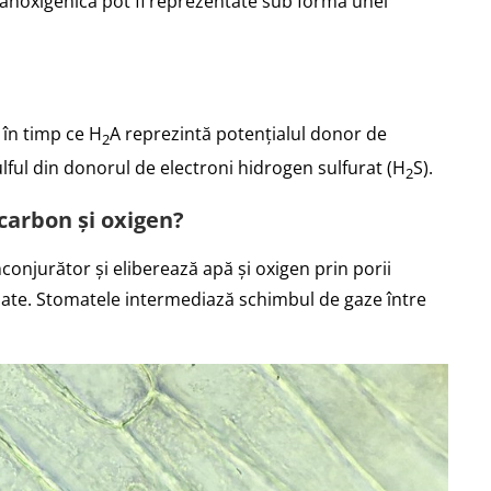
ză anoxigenică pot fi reprezentate sub forma unei
 în timp ce H
A reprezintă potențialul donor de
2
lful din donorul de electroni hidrogen sulfurat (H
S).
2
carbon și oxigen?
conjurător și eliberează apă și oxigen prin porii
mate. Stomatele intermediază schimbul de gaze între