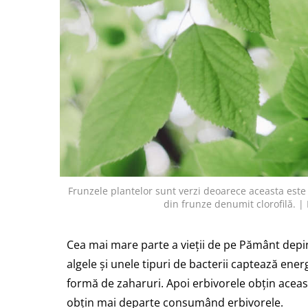
Frunzele plantelor sunt verzi deoarece aceasta est
din frunze denumit clorofilă
Cea mai mare parte a vieții de pe Pământ depin
algele și unele tipuri de bacterii captează ene
formă de zaharuri. Apoi erbivorele obțin aceas
obțin mai departe consumând erbivorele.