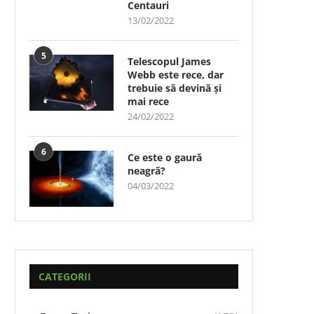
Centauri
13/02/2022
5
Telescopul James
Webb este rece, dar
trebuie să devină și
mai rece
24/02/2022
6
Ce este o gaură
neagră?
04/03/2022
CATEGORII