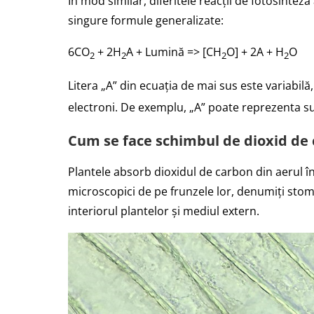
În mod similar, diferitele reacții de fotosinte
singure formule generalizate:
6CO
+ 2H
A + Lumină => [CH
O] + 2A + H
O
2
2
2
2
Litera „A” din ecuația de mai sus este variabilă,
electroni. De exemplu, „A” poate reprezenta su
Cum se face schimbul de dioxid de 
Plantele absorb dioxidul de carbon din aerul în
microscopici de pe frunzele lor, denumiți sto
interiorul plantelor și mediul extern.