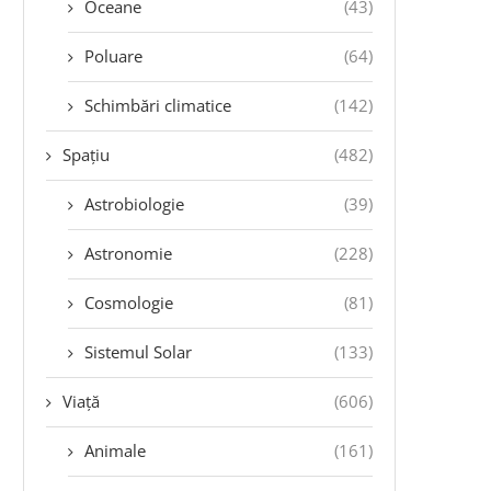
Oceane
(43)
Poluare
(64)
Schimbări climatice
(142)
Spațiu
(482)
Astrobiologie
(39)
Astronomie
(228)
Cosmologie
(81)
Sistemul Solar
(133)
Viață
(606)
Animale
(161)