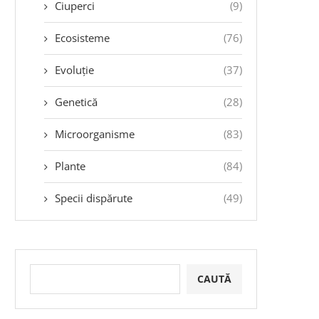
Ciuperci
(9)
Ecosisteme
(76)
Evoluție
(37)
Genetică
(28)
Microorganisme
(83)
Plante
(84)
Specii dispărute
(49)
CAUTĂ