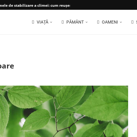
le de stabilizare a climei: cum reușește planeta...
VIAȚĂ
PĂMÂNT
OAMENI
oare