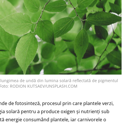
e lungimea de undă din lumina solară reflectată de pigmentul
. | Foto: RODION KUTSAEV/UNSPLASH.COM
de de fotosinteză, procesul prin care plantele verzi,
rgia solară pentru a produce oxigen și nutrienți sub
tă energie consumând plantele, iar carnivorele o