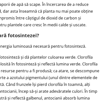
aporii de apă să scape. În încercarea de a reduce
id, dar asta înseamnă că planta nu mai poate obține
promis între câștigul de dioxid de carbon și
ru plantele care cresc în medii calde și uscate.
ră fotosintezei?
 energia luminoasă necesară pentru fotosinteză.
fotosinteză și dă plantelor culoarea verde. Clorofila
osită în fotosinteză și reflectă lumina verde. Clorofila
 resurse pentru a fi produsă; ca atare, se descompune
parte a azotului pigmentului (unul dintre elementele de
tă. Când frunzele își pierd clorofila în toamnă, alți
antocianii, încep să-și arate adevăratele culori. În timp
stră și reflectă galbenul, antocianii absorb lumina