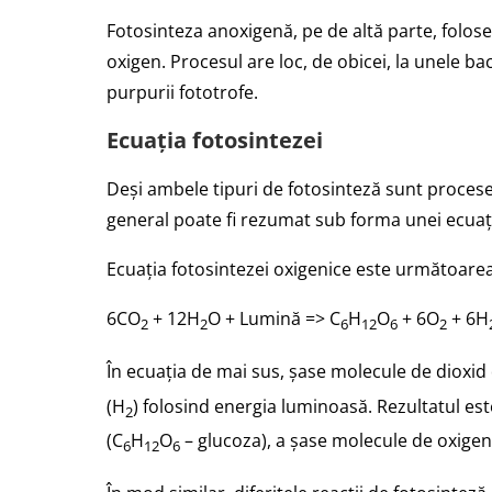
Fotosinteza anoxigenă, pe de altă parte, folose
oxigen. Procesul are loc, de obicei, la unele bact
purpurii fototrofe.
Ecuația fotosintezei
Deși ambele tipuri de fotosinteză sunt proces
general poate fi rezumat sub forma unei ecuați
Ecuația fotosintezei oxigenice este următoarea
6CO
+ 12H
O + Lumină => C
H
O
+ 6O
+ 6H
2
2
6
12
6
2
În ecuația de mai sus, șase molecule de dioxi
(H
) folosind energia luminoasă. Rezultatul e
2
(C
H
O
– glucoza), a șase molecule de oxigen
6
12
6