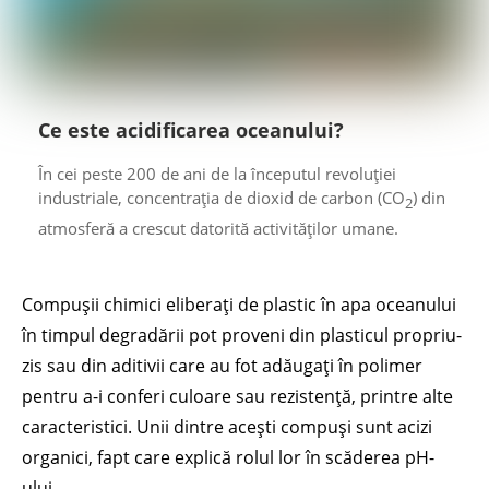
Ce este acidificarea oceanului?
În cei peste 200 de ani de la începutul revoluției
industriale, concentrația de dioxid de carbon (CO
) din
2
atmosferă a crescut datorită activităților umane.
Compușii chimici eliberați de plastic în apa oceanului
în timpul degradării pot proveni din plasticul propriu-
zis sau din aditivii care au fot adăugați în polimer
pentru a-i conferi culoare sau rezistență, printre alte
caracteristici. Unii dintre acești compuși sunt acizi
organici, fapt care explică rolul lor în scăderea pH-
ului.