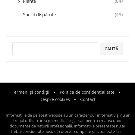
Plante
(84)
Specii dispărute
(49)
CAUTĂ
Termeni și condiții
Politica de confidențialitate
Despre cookies
Contact
Informațiile de pe acest website au un caracter pur informativ și nu ar
trebui utilizate în scop medical, legal sau pentru crearea unor
documente de natură profesională. Informațiile prezentate nu ar
trebui considerate absolut corecte, complete și actualizate la zi.