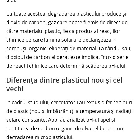
Cu toate acestea, degradarea plasticului produce și
dioxid de carbon, gaz care poate fi emis fie direct de
către materialul plastic, fie ca produs al reacțiilor
chimice pe care lumina solară le declanșează în
compușii organici eliberați de material. La rândul său,
dioxidul de carbon eliberat este implicat într- o serie
de reacții chimice care determină scăderea pH-ului.
Diferența dintre plasticul nou și cel
vechi
În cadrul studiului, cercetătorii au expus diferite tipuri
de plastic (nou și îmbătrânit) la temperatură și radiații
solare constante. Apoi au analizat pH-ul apei și
cantitatea de carbon organic dizolvat eliberat prin
degradarea microplasticului.