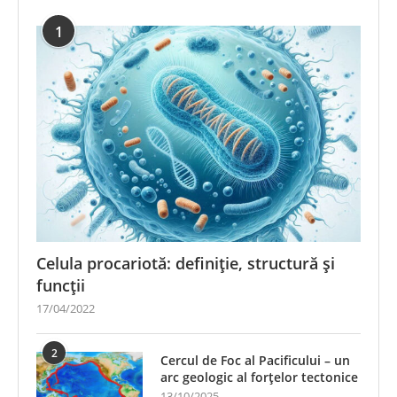
1
Celula procariotă: definiție, structură și
funcții
17/04/2022
2
Cercul de Foc al Pacificului – un
arc geologic al forțelor tectonice
13/10/2025