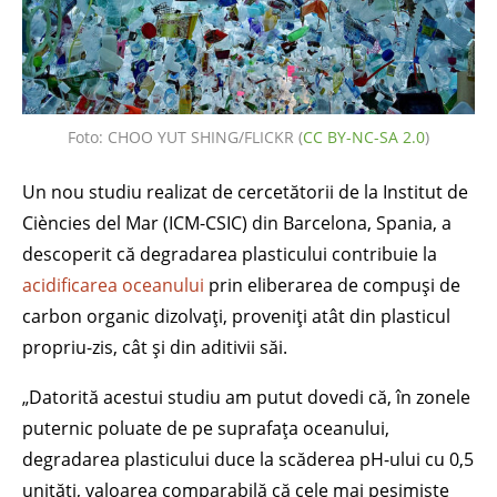
Foto: CHOO YUT SHING/FLICKR (
CC BY-NC-SA 2.0
)
Un nou studiu realizat de cercetătorii de la Institut de
Ciències del Mar (ICM-CSIC) din Barcelona, Spania, a
descoperit că degradarea plasticului contribuie la
acidificarea oceanului
prin eliberarea de compuși de
carbon organic dizolvați, proveniți atât din plasticul
propriu-zis, cât și din aditivii săi.
„Datorită acestui studiu am putut dovedi că, în zonele
puternic poluate de pe suprafața oceanului,
degradarea plasticului duce la scăderea pH-ului cu 0,5
unități, valoarea comparabilă că cele mai pesimiste