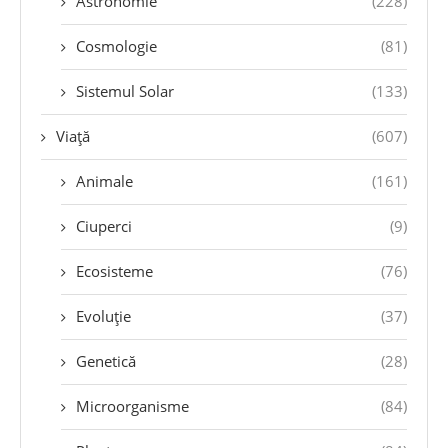
Astronomie
(228)
Cosmologie
(81)
Sistemul Solar
(133)
Viață
(607)
Animale
(161)
Ciuperci
(9)
Ecosisteme
(76)
Evoluție
(37)
Genetică
(28)
Microorganisme
(84)