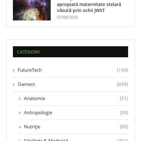
apropiată maternitate stelară
văzută prin ochii JWST
07/08/2026
CATEGORII
FutureTech
(154)
Oameni
(449)
Anatomie
(51)
Antropologie
(39)
Nutriție
(60)
Sănătate & Medicină
(261)