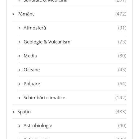
Pământ
(472)
Atmosferă
(31)
Geologie & Vulcanism
(73)
Mediu
(80)
Oceane
(43)
Poluare
(64)
Schimbări climatice
(142)
Spațiu
(483)
Astrobiologie
(40)