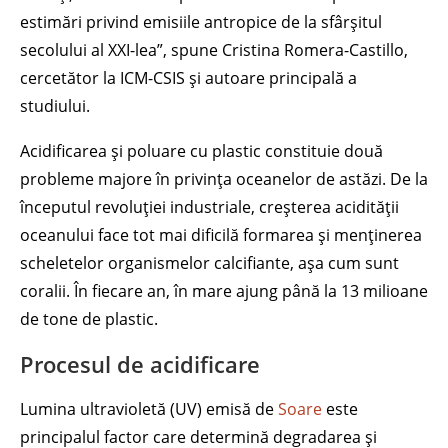
estimări privind emisiile antropice de la sfârșitul
secolului al XXI-lea”, spune Cristina Romera-Castillo,
cercetător la ICM-CSIS și autoare principală a
studiului.
Acidificarea și poluare cu plastic constituie două
probleme majore în privința oceanelor de astăzi. De la
începutul revoluției industriale, creșterea acidității
oceanului face tot mai dificilă formarea și menținerea
scheletelor organismelor calcifiante, așa cum sunt
coralii. În fiecare an, în mare ajung până la 13 milioane
de tone de plastic.
Procesul de acidificare
Lumina ultravioletă (UV) emisă de
Soare
este
principalul factor care determină degradarea și