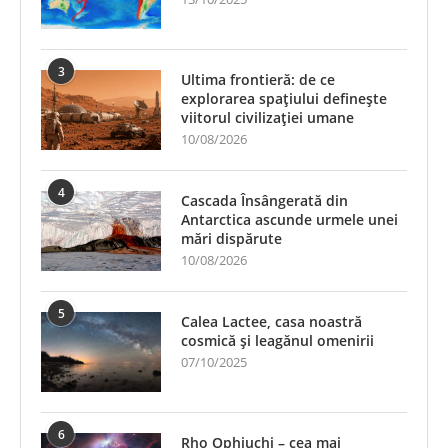
3
Ultima frontieră: de ce
explorarea spațiului definește
viitorul civilizației umane
10/08/2026
4
Cascada Însângerată din
Antarctica ascunde urmele unei
mări dispărute
10/08/2026
5
Calea Lactee, casa noastră
cosmică și leagănul omenirii
07/10/2025
6
Rho Ophiuchi – cea mai