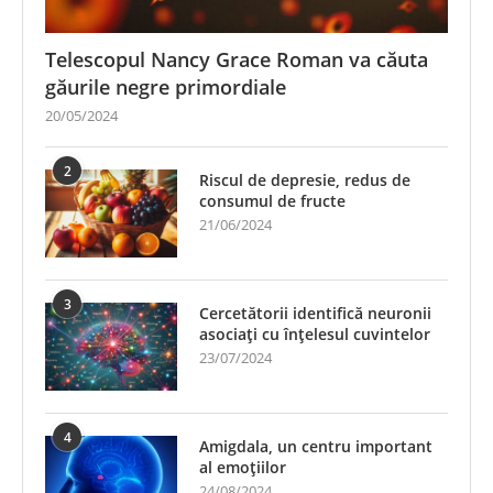
Telescopul Nancy Grace Roman va căuta
găurile negre primordiale
20/05/2024
2
Riscul de depresie, redus de
consumul de fructe
21/06/2024
3
Cercetătorii identifică neuronii
asociați cu înțelesul cuvintelor
23/07/2024
4
Amigdala, un centru important
al emoțiilor
24/08/2024