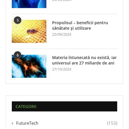
5
Propolisul – beneficii pentru
sănătate și utilizare
25/09/2024
6
Materia întunecată nu există, iar
universul are 27 miliarde de ani
27/10/2024
CATEGORII
FutureTech
(153)