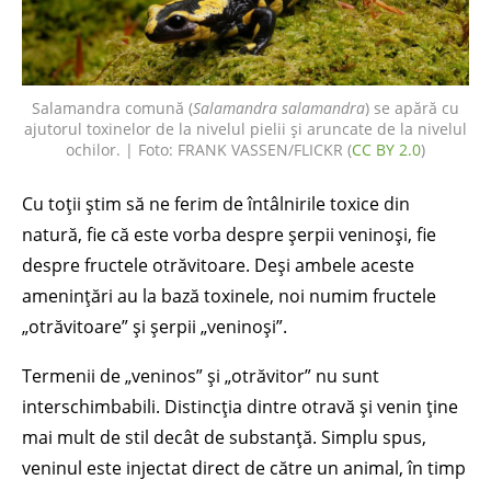
Salamandra comună (
Salamandra salamandra
) se apără cu
ajutorul toxinelor de la nivelul pielii și aruncate de la nivelul
ochilor. | Foto: FRANK VASSEN/FLICKR (
CC BY 2.0
)
Cu toții știm să ne ferim de întâlnirile toxice din
natură, fie că este vorba despre șerpii veninoși, fie
despre fructele otrăvitoare. Deși ambele aceste
amenințări au la bază toxinele, noi numim fructele
„otrăvitoare” și șerpii „veninoși”.
Termenii de „veninos” și „otrăvitor” nu sunt
interschimbabili. Distincția dintre otravă și venin ține
mai mult de stil decât de substanță. Simplu spus,
veninul este injectat direct de către un animal, în timp