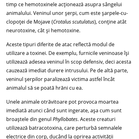
timp ce hemotoxinele acționează asupra sângelui
animalului. Veninul unor șerpi, cum este șarpele-cu-
clopoței de Mojave (
Crotalus scutulatus
), conține atât
neurotoxine, cât și hemotoxine.
Aceste tipuri diferite de atac reflectă modul de
utilizare a toxinei. De exemplu, furnicile veninoase își
utilizează adesea veninul în scop defensiv, deci acesta
cauzează imediat durere intrusului. Pe de altă parte,
veninul șerpilor paralizează victima astfel încât
animalul să se poată hrăni cu ea.
Unele animale otrăvitoare pot provoca moartea
imediată atunci când sunt ingerate, așa cum sunt
broaștele din genul
Phyllobates
. Aceste creaturi
utilizează batracotoxina, care perturbă semnalele
electrice din corp, ducând la oprirea activității