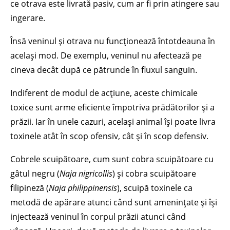
ce otrava este livrată pasiv, cum ar fi prin atingere sau
ingerare.
Însă veninul și otrava nu funcționează întotdeauna în
același mod. De exemplu, veninul nu afectează pe
cineva decât după ce pătrunde în fluxul sanguin.
Indiferent de modul de acțiune, aceste chimicale
toxice sunt arme eficiente împotriva prădătorilor și a
prăzii. Iar în unele cazuri, același animal își poate livra
toxinele atât în scop ofensiv, cât și în scop defensiv.
Cobrele scuipătoare, cum sunt cobra scuipătoare cu
gâtul negru (
Naja nigricollis
) și cobra scuipătoare
filipineză (
Naja philippinensis
), scuipă toxinele ca
metodă de apărare atunci când sunt amenințate și își
injectează veninul în corpul prăzii atunci când