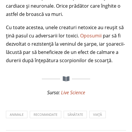
cardiace și neuronale. Orice prădător care înghite o
astfel de broască va muri.
Cu toate acestea, unele creaturi netoxice au reușit să
țină pasul cu adversarii lor toxici.
Oposumii
par să fi
dezvoltat o rezistență la veninul de șarpe, iar șoarecii-
lăcustă par să beneficieze de un efect de calmare a
durerii după înțepătura scorpionilor de scoarță.
Sursa:
Live Science
ANIMALE
RECOMANDATE
SĂNĂTATE
VIAȚĂ