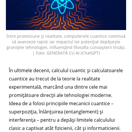
Între promisiune și realitate, computerele cuantice continuă
să avanseze rapid, iar impactul lor potențial depășește
granițele tehnologiei, influențând filosofia cunoașterii însăși.
| Foto: GENERATĂ CU AI (ChatGPT)
În ultimele decenii, calculul cuantic și calculatoarele
cuantice au trecut de la teorie la realitate
experimentală, marcând una dintre cele mai
promițătoare direcții ale tehnologiei moderne.
Ideea de a folosi principiile mecanicii cuantice –
superpoziția, înlănțuirea (entanglement) și
interferența – pentru a depăși limitele calculului
clasic a captivat atât fizicienii, cât și informaticienii.