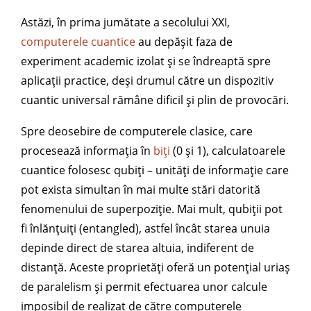
Astăzi, în prima jumătate a secolului XXI,
computerele cuantice
au depășit faza de
experiment academic izolat și se îndreaptă spre
aplicații practice, deși drumul către un dispozitiv
cuantic universal rămâne dificil și plin de provocări.
Spre deosebire de computerele clasice, care
procesează informația în
biți
(0 și 1), calculatoarele
cuantice folosesc qubiți – unități de informație care
pot exista simultan în mai multe stări datorită
fenomenului de superpoziție. Mai mult, qubiții pot
fi înlănțuiți (entangled), astfel încât starea unuia
depinde direct de starea altuia, indiferent de
distanță. Aceste proprietăți oferă un potențial uriaș
de paralelism și permit efectuarea unor calcule
imposibil de realizat de către computerele