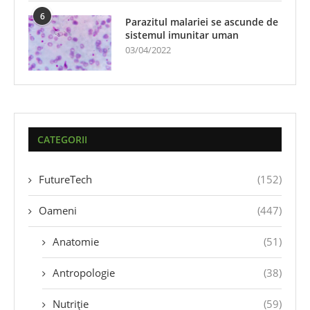
6
Parazitul malariei se ascunde de
sistemul imunitar uman
03/04/2022
CATEGORII
FutureTech
(152)
Oameni
(447)
Anatomie
(51)
Antropologie
(38)
Nutriție
(59)