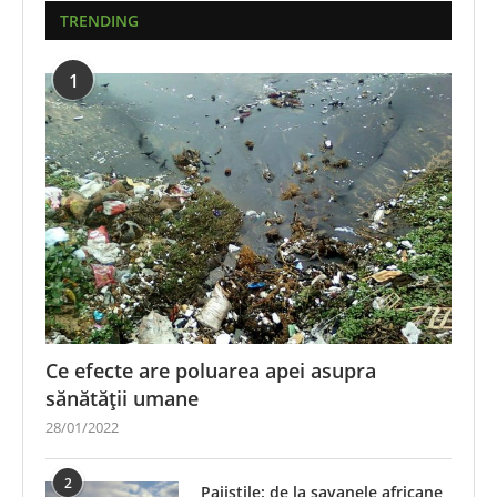
TRENDING
1
Ce efecte are poluarea apei asupra
sănătății umane
28/01/2022
2
Pajiștile: de la savanele africane