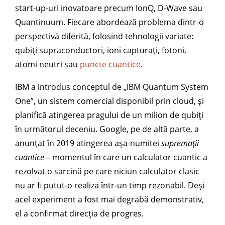
start-up-uri inovatoare precum IonQ, D-Wave sau
Quantinuum. Fiecare abordează problema dintr-o
perspectivă diferită, folosind tehnologii variate:
qubiți supraconductori, ioni capturați, fotoni,
atomi neutri sau
puncte cuantice
.
IBM a introdus conceptul de „IBM Quantum System
One”, un sistem comercial disponibil prin cloud, și
planifică atingerea pragului de un milion de qubiți
în următorul deceniu. Google, pe de altă parte, a
anunțat în 2019 atingerea așa-numitei
supremații
cuantice
– momentul în care un calculator cuantic a
rezolvat o sarcină pe care niciun calculator clasic
nu ar fi putut-o realiza într-un timp rezonabil. Deși
acel experiment a fost mai degrabă demonstrativ,
el a confirmat direcția de progres.