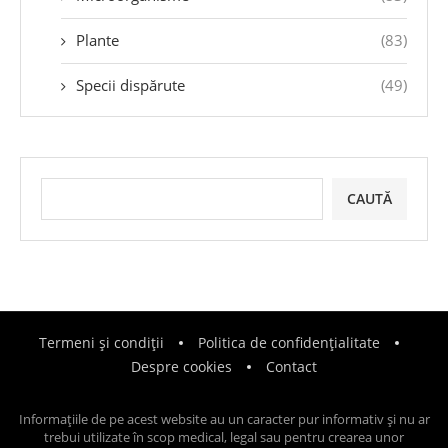
Plante
(83)
Specii dispărute
(49)
CAUTĂ
Termeni și condiții
Politica de confidențialitate
Despre cookies
Contact
Informațiile de pe acest website au un caracter pur informativ și nu ar
trebui utilizate în scop medical, legal sau pentru crearea unor