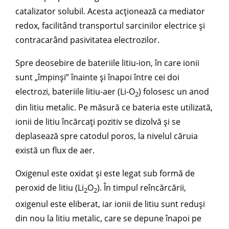
catalizator solubil. Acesta acționează ca mediator
redox, facilitând transportul sarcinilor electrice și
contracarând pasivitatea electrozilor.
Spre deosebire de bateriile litiu-ion, în care ionii
sunt „împinși” înainte și înapoi între cei doi
electrozi, bateriile litiu-aer (Li-O
) folosesc un anod
2
din litiu metalic. Pe măsură ce bateria este utilizată,
ionii de litiu încărcați pozitiv se dizolvă și se
deplasează spre catodul poros, la nivelul căruia
există un flux de aer.
Oxigenul este oxidat și este legat sub formă de
peroxid de litiu (Li
O
). În timpul reîncărcării,
2
2
oxigenul este eliberat, iar ionii de litiu sunt reduși
din nou la litiu metalic, care se depune înapoi pe