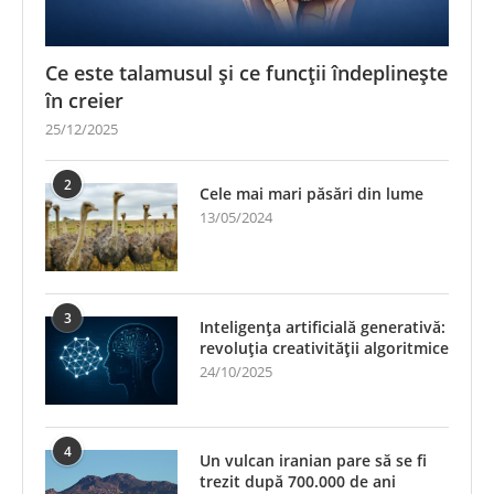
Ce este talamusul și ce funcții îndeplinește
în creier
25/12/2025
2
Cele mai mari păsări din lume
13/05/2024
3
Inteligența artificială generativă:
revoluția creativității algoritmice
24/10/2025
4
Un vulcan iranian pare să se fi
trezit după 700.000 de ani