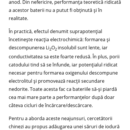
anod. Din nefericire, performanța teoretică ridicată
a acestor baterii nu a putut fi obținută și în
realitate.
În practică, efectul denumit suprapotențial
încetinește reacția electrochimică: formarea și
descompunerea Li
O
insolubil sunt lente, iar
2
2
conductivitatea sa este foarte redusă. În plus, porii
catodului tind să se înfunde, iar potențialul ridicat
necesar pentru formarea oxigenului descompune
electrolitul și promovează reacții secundare
nedorite. Toate acesta fac ca bateriile să-și piardă
cea mai mare parte a performanțelor după doar
câteva cicluri de încărcare/descărcare.
Pentru a aborda aceste neajunsuri, cercetătorii
chinezi au propus adăugarea unei săruri de iodură