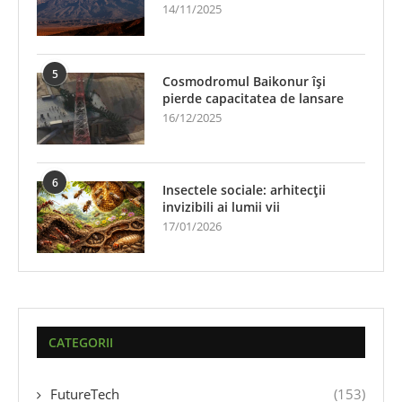
14/11/2025
5
Cosmodromul Baikonur își
pierde capacitatea de lansare
16/12/2025
6
Insectele sociale: arhitecții
invizibili ai lumii vii
17/01/2026
CATEGORII
FutureTech
(153)