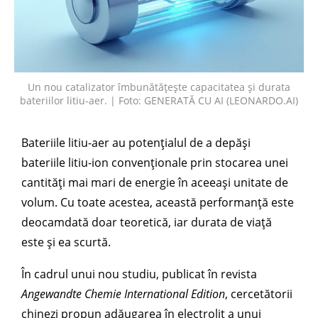
Un nou catalizator îmbunătățește capacitatea și durata
bateriilor litiu-aer. | Foto: GENERATĂ CU AI (LEONARDO.AI)
Bateriile litiu-aer au potențialul de a depăși
bateriile litiu-ion convenționale prin stocarea unei
cantități mai mari de energie în aceeași unitate de
volum. Cu toate acestea, această performanță este
deocamdată doar teoretică, iar durata de viață
este și ea scurtă.
În cadrul unui nou studiu, publicat în revista
Angewandte Chemie International Edition
, cercetătorii
chinezi propun adăugarea în electrolit a unui