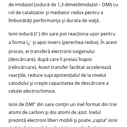
de imidazol (iodură de 1,3-dimetilimidazol – DMI) cu
rol de catalizator și mediator redox pentru a
îmbunătăți performanța și durata de viață.
–
Ionii iodură (I
) din sare pot reacționa ușor pentru
–
a forma I
și apoi invers (perechea redox). În acest
3
proces, ei transferă electronii oxigenului
(descărcare), după care îi preiau înapoi
(reîncărcare). Acest transfer facilitat accelerează
reacțiile, reduce suprapotențialul de la nivelul
catodului și crește capacitatea de descărcare a
celulei electrochimice.
+
Ionii de DMI
din sare conțin un inel format din trei
atomi de carbon și doi atomi de azot. Inelul
prezintă electroni liberi mobili și poate „capta” ionii