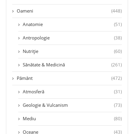
Oameni
(448)
Anatomie
(51)
Antropologie
(38)
Nutriție
(60)
Sănătate & Medicină
(261)
Pământ
(472)
Atmosferă
(31)
Geologie & Vulcanism
(73)
Mediu
(80)
Oceane
(43)