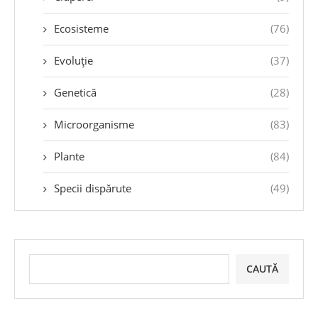
Ecosisteme
(76)
Evoluție
(37)
Genetică
(28)
Microorganisme
(83)
Plante
(84)
Specii dispărute
(49)
CAUTĂ