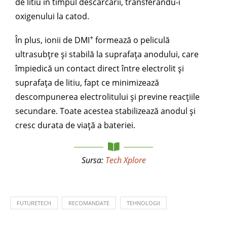
de litiu în timpul descărcării, transferându-i
oxigenului la catod.
+
În plus, ionii de DMI
formează o peliculă
ultrasubțre și stabilă la suprafața anodului, care
împiedică un contact direct între electrolit și
suprafața de litiu, fapt ce minimizează
descompunerea electrolitului și previne reacțiile
secundare. Toate acestea stabilizează anodul și
cresc durata de viață a bateriei.
Sursa:
Tech Xplore
FUTURETECH
RECOMANDATE
TEHNOLOGII