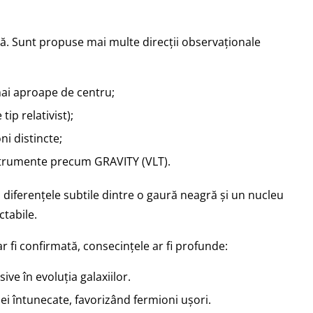
să. Sunt propuse mai multe direcții observaționale
mai aproape de centru;
ip relativist);
i distincte;
nstrumente precum GRAVITY (VLT).
 diferențele subtile dintre o gaură neagră și un nucleu
ctabile.
 fi confirmată, consecințele ar fi profunde:
ve în evoluția galaxiilor.
ei întunecate, favorizând fermioni ușori.