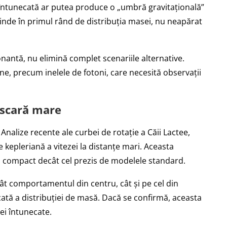
întunecată ar putea produce o „umbră gravitațională”
inde în primul rând de distribuția masei, nu neapărat
nantă, nu elimină complet scenariile alternative.
ine, precum inelele de fotoni, care necesită observații
a scară mare
. Analize recente ale curbei de rotație a Căii Lactee,
e kepleriană a vitezei la distanțe mari. Aceasta
 compact decât cel prezis de modelele standard.
ât comportamentul din centru, cât și pe cel din
icată a distribuției de masă. Dacă se confirmă, aceasta
ei întunecate.