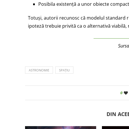
Posibila existență a unor obiecte compacte
Totuși, autorii recunosc că modelul standard r
ipoteză trebuie privită ca o alternativă viabilă
Surs
ASTRONOMIE
SPAȚIU
0
DIN ACE