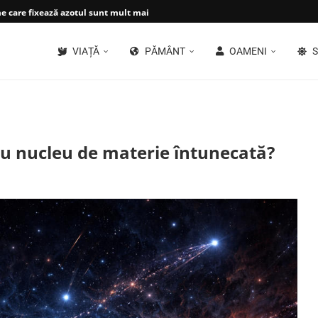
 care fixează azotul sunt mult mai...
VIAȚĂ
PĂMÂNT
OAMENI
S
au nucleu de materie întunecată?