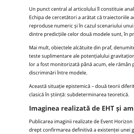
Un punct central al articolului îl constituie ana
Echipa de cercetători a arătat că traiectoriile a
reproduse numeric și în cazul scenariului unu
dintre predicțiile celor două modele sunt, în p
Mai mult, obiectele alcătuite din praf, denumit
teste suplimentare ale potențialului gravitațio
lor a fost monitorizată până acum, ele rămân 
discriminări între modele.
Această situație epistemică – două teorii difer
clasică în știință: subdeterminarea teoretică.
Imaginea realizată de EHT și am
Publicarea imaginii realizate de Event Horizon
drept confirmarea definitivă a existenței unei g