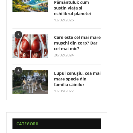
Pământului: cum
susțin viața și
echilibrul planetei
13/02/2026
5
Care este cel mai mare
mușchi din corp? Dar
cel mai mic?
20/02/2024
6
Lupul cenușiu, cea mai
mare specie din
familia câinilor
12/05/2022
CATEGORII