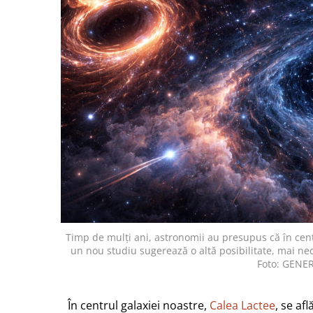
Timp de mulți ani, astronomii au presupus că în cent
un nou studiu sugerează o altă posibilitate, mai n
Foto: GENE
În centrul galaxiei noastre,
Calea Lactee
, se af