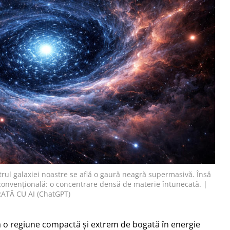
rul galaxiei noastre se află o gaură neagră supermasivă. Însă
econvențională: o concentrare densă de materie întunecată. |
RATĂ CU AI (ChatGPT)
lă o regiune compactă și extrem de bogată în energie