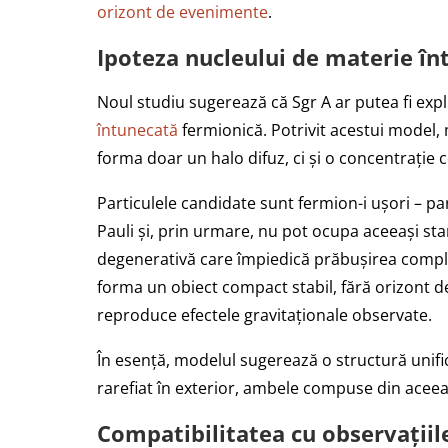
orizont de evenimente
.
Ipoteza nucleului de materie în
Noul studiu sugerează că Sgr A ar putea fi exp
întunecată
fermionică. Potrivit acestui model, 
forma doar un halo difuz, ci și o concentrație 
Particulele candidate sunt fermion-i ușori – par
Pauli și, prin urmare, nu pot ocupa aceeași st
degenerativă care împiedică prăbușirea completă
forma un obiect compact stabil, fără orizont d
reproduce efectele gravitaționale observate.
În esență, modelul sugerează o structură unifi
rarefiat în exterior, ambele compuse din aceea
Compatibilitatea cu observațiil