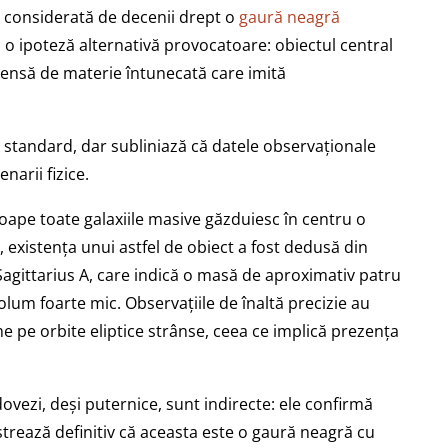
, considerată de decenii drept o
gaură neagră
 o ipoteză alternativă provocatoare: obiectul central
 densă de materie întunecată care imită
tandard, dar subliniază că datele observaționale
narii fizice.
oape toate galaxiile masive găzduiesc în centru o
 existența unui astfel de obiect a fost dedusă din
Sagittarius A, care indică o masă de aproximativ patru
lum foarte mic. Observațiile de înaltă precizie au
e pe orbite eliptice strânse, ceea ce implică prezența
dovezi, deși puternice, sunt indirecte: ele confirmă
rează definitiv că aceasta este o gaură neagră cu