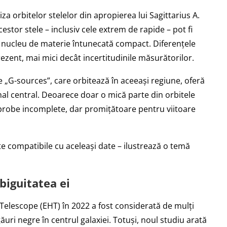
liza orbitelor stelelor din apropierea lui Sagittarius A.
cestor stele – inclusiv cele extrem de rapide – pot fi
i nucleu de materie întunecată compact. Diferențele
rezent, mai mici decât incertitudinile măsurătorilor.
e „G-sources”, care orbitează în aceeași regiune, oferă
nal central. Deoarece doar o mică parte din orbitele
probe incomplete, dar promițătoare pentru viitoare
ite compatibile cu aceleași date – ilustrează o temă
biguitatea ei
 Telescope (EHT) în 2022 a fost considerată de mulți
ăuri negre în centrul galaxiei. Totuși, noul studiu arată