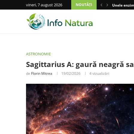
vineri, 7 august 2026
NOUTĂȚI
Unele enzime
ASTRONOMIE
Sagittarius A: gaură neagră s
de
Florin Mitrea
19/02/2026
4
vizualizări