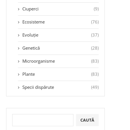
Ciuperci
(9)
Ecosisteme
(76)
Evoluție
(37)
Genetică
(28)
Microorganisme
(83)
Plante
(83)
Specii dispărute
(49)
CAUTĂ