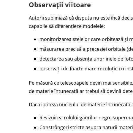
Observații viitoare
Autorii subliniază că disputa nu este încă deci
capabile să diferențieze modelele:
monitorizarea stelelor care orbitează și 
măsurarea precisă a precesiei orbitale (de t
detectarea sau absența unor inele de foton
observații de foarte mare rezoluție cu i
Pe măsură ce telescoapele devin mai sensibile,
de materie întunecată ar trebui să devină dete
Dacă ipoteza nucleului de materie întunecată ar
Revizuirea rolului găurilor negre supermasi
Constrângeri stricte asupra naturii materi