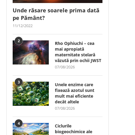
Unde răsare soarele prima dată
pe Pământ?
11/12/2022
2
Rho Ophiuchi – cea
mai apropiată
maternitate stelară
văzută prin ochii JWST
07/08/2026
3
Unele enzime care
fixează azotul sunt
mult mai eficiente
decât altele
07/08/2026
4
Ciclurile
biogeochimice ale