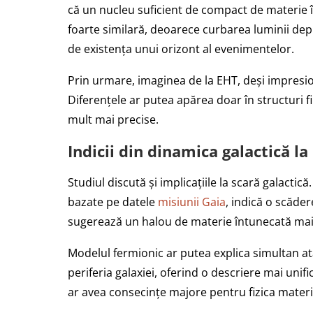
că un nucleu suficient de compact de materie 
foarte similară, deoarece curbarea luminii dep
de existența unui orizont al evenimentelor.
Prin urmare, imaginea de la EHT, deși impresio
Diferențele ar putea apărea doar în structuri f
mult mai precise.
Indicii din dinamica galactică l
Studiul discută și implicațiile la scară galactică
bazate pe datele
misiunii Gaia
, indică o scăder
sugerează un halou de materie întunecată mai
Modelul fermionic ar putea explica simultan at
periferia galaxiei, oferind o descriere mai unif
ar avea consecințe majore pentru fizica materi