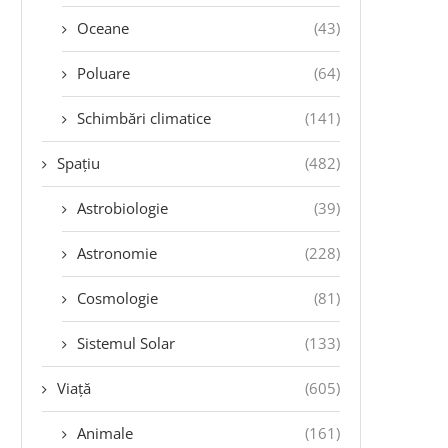
Oceane
(43)
Poluare
(64)
Schimbări climatice
(141)
Spațiu
(482)
Astrobiologie
(39)
Astronomie
(228)
Cosmologie
(81)
Sistemul Solar
(133)
Viață
(605)
Animale
(161)