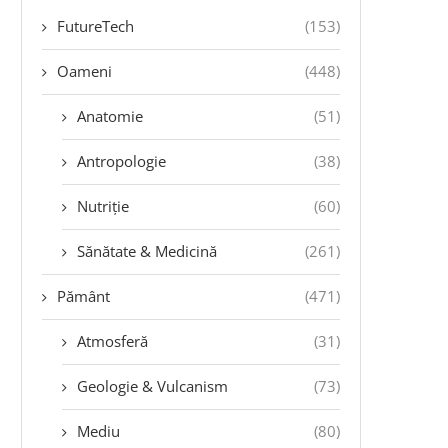
FutureTech
(153)
Oameni
(448)
Anatomie
(51)
Antropologie
(38)
Nutriție
(60)
Sănătate & Medicină
(261)
Pământ
(471)
Atmosferă
(31)
Geologie & Vulcanism
(73)
Mediu
(80)