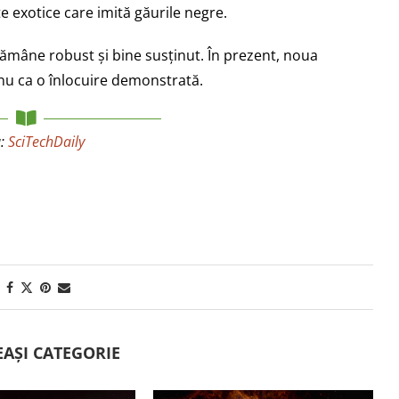
 exotice care imită găurile negre.
ămâne robust și bine susținut. În prezent, noua
, nu ca o înlocuire demonstrată.
a:
SciTechDaily
EAȘI CATEGORIE