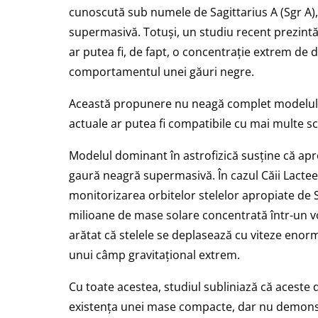
cunoscută sub numele de Sagittarius A (Sgr A)
supermasivă. Totuși, un studiu recent prezintă
ar putea fi, de fapt, o concentrație extrem de
comportamentul unei găuri negre.
Această propunere nu neagă complet modelul s
actuale ar putea fi compatibile cu mai multe sce
Modelul dominant în astrofizică susține că apr
gaură neagră supermasivă. În cazul Căii Lactee,
monitorizarea orbitelor stelelor apropiate de 
milioane de mase solare concentrată într-un vo
arătat că stelele se deplasează cu viteze enorm
unui câmp gravitațional extrem.
Cu toate acestea, studiul subliniază că aceste 
existența unei mase compacte, dar nu demonst