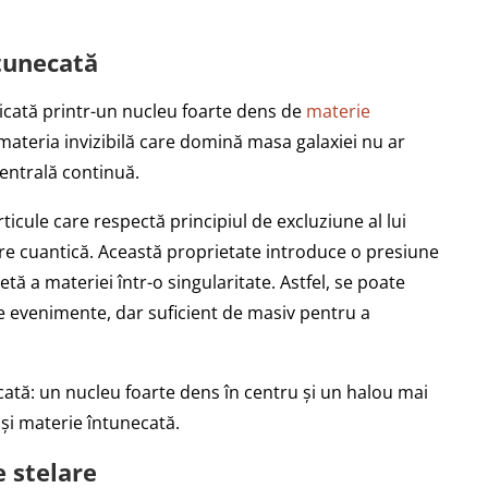
tunecată
licată printr-un nucleu foarte dens de
materie
materia invizibilă care domină masa galaxiei nu ar
centrală continuă.
ticule care respectă principiul de excluziune al lui
are cuantică. Această proprietate introduce o presiune
 a materiei într-o singularitate. Astfel, se poate
e evenimente, dar suficient de masiv pentru a
cată: un nucleu foarte dens în centru și un halou mai
și materie întunecată.
e stelare