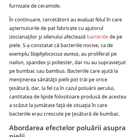
furnizate de ceramide.
În continuare, cercetătorii au evaluat felul în care
așternuturile de pat fabricate cu ajutorul
izocianaților și xilenului afectează
bacteriile
de pe
piele. S-a constatat că bacteriile nocive, ca de
exemplu
Staphylococcus aureus
, au proliferat pe
nailon, spandex și poliester, dar nu au supraviețuit
pe bumbac sau bambus. Bacteriile care ajută la
menținerea sănătății pielii pot trăi pe orice
țesătură, dar, la fel ca în cazul poluării aerului,
cantitatea de lipide folositoare produsă de acestea
a scăzut la jumătate față de situația în care
bacteriile erau crescute pe țesătură de bumbac.
Abordarea efectelor poluării asupra
pielii