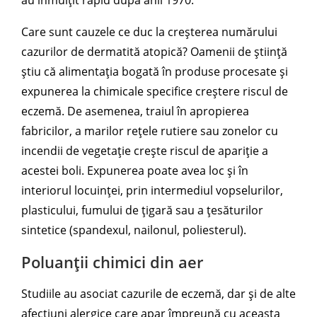
au înmulțit rapid după anii 1970.
Care sunt cauzele ce duc la creșterea numărului
cazurilor de dermatită atopică? Oamenii de știință
știu că alimentația bogată în produse procesate și
expunerea la chimicale specifice creștere riscul de
eczemă. De asemenea, traiul în apropierea
fabricilor, a marilor rețele rutiere sau zonelor cu
incendii de vegetație crește riscul de apariție a
acestei boli. Expunerea poate avea loc și în
interiorul locuinței, prin intermediul vopselurilor,
plasticului, fumului de țigară sau a țesăturilor
sintetice (spandexul, nailonul, poliesterul).
Poluanții chimici din aer
Studiile au asociat cazurile de eczemă, dar și de alte
afecțiuni alergice care apar împreună cu aceasta