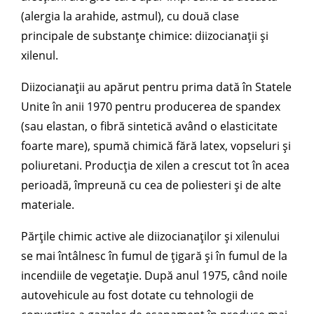
(alergia la arahide, astmul), cu două clase
principale de substanțe chimice: diizocianații și
xilenul.
Diizocianații au apărut pentru prima dată în Statele
Unite în anii 1970 pentru producerea de spandex
(sau elastan, o fibră sintetică având o elasticitate
foarte mare), spumă chimică fără latex, vopseluri și
poliuretani. Producția de xilen a crescut tot în acea
perioadă, împreună cu cea de poliesteri și de alte
materiale.
Părțile chimic active ale diizocianaților și xilenului
se mai întâlnesc în fumul de țigară și în fumul de la
incendiile de vegetație. După anul 1975, când noile
autovehicule au fost dotate cu tehnologii de