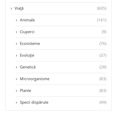
Viață
(605)
Animale
(161)
Ciuperci
(9)
Ecosisteme
(76)
Evoluție
(37)
Genetică
(28)
Microorganisme
(83)
Plante
(83)
Specii dispărute
(49)