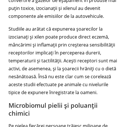
convertire a gazelor de eșapament în produse mai
puțin toxice, izocianații și xilenul au devenit
componente ale emisiilor de la autovehicule.
Studiile au arătat că expunerea șoarecilor la
izocianați și xilen poate produce direct eczemă,
mâncărimi și inflamații prin creșterea sensibilității
receptorilor implicați în perceperea durerii,
temperaturii și tactilității. Acești receptori sunt mai
activi, de asemenea, și la șoarecii hrăniți cu o dietă
nesănătoasă. Însă nu este clar cum se corelează
aceste studii efectuate pe animale cu nivelurile
tipice de expunere înregistrate la oameni.
Microbiomul pielii și poluanții
chimici
Pe pielea fiecărei persoane trăiesc milioane de