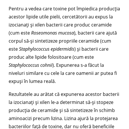
Pentru a vedea care toxine pot împiedica producția
acestor lipide utile pielii, cercetătorii au expus la
izocianați și xilen bacterii care produc ceramide
(cum este
Roseomonas mucosa
), bacterii care ajută
corpul să-și sintetizeze propriile ceramide (cum
este
Staphylococcus epidermidis
) și bacterii care
produc alte lipide folositoare (cum este
Staphylococcus cohnii
). Expunerea s-a făcut la
niveluri similare cu cele la care oamenii ar putea fi
expuși în lumea reală.
Rezultatele au arătat că expunerea acestor bacterii
la izocianați și xilen le-a determinat să-și stopeze
producția de ceramide și să sintetizeze în schimb
aminoacizi precum lizina. Lizina ajură la protejarea
bacteriilor față de toxine, dar nu oferă beneficiile