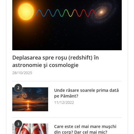
Deplasarea spre roșu (redshift) în
astronomie și cosmologie
28/10/2025
2
Unde răsare soarele prima dată
pe Pământ?
11/12/2022
3
Care este cel mai mare mușchi
din corp? Dar cel mai mic?