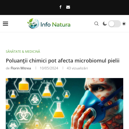
SĂNĂTATE & MEDICINĂ
Poluanții chimici pot afecta microbiomul pielii
de
Florin Mitrea
10/05/2024
43
vizualizări