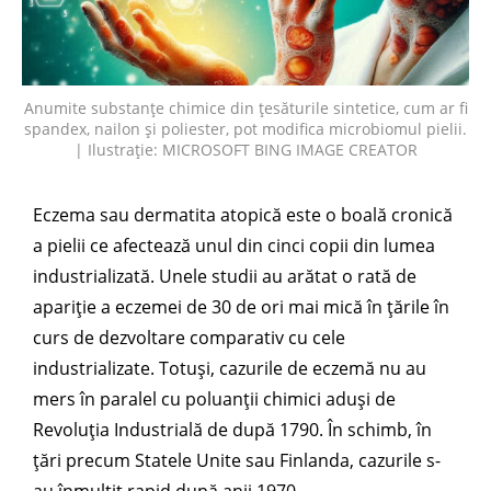
Anumite substanțe chimice din țesăturile sintetice, cum ar fi
spandex, nailon și poliester, pot modifica microbiomul pielii.
| Ilustrație: MICROSOFT BING IMAGE CREATOR
Eczema sau dermatita atopică este o boală cronică
a pielii ce afectează unul din cinci copii din lumea
industrializată. Unele studii au arătat o rată de
apariție a eczemei de 30 de ori mai mică în țările în
curs de dezvoltare comparativ cu cele
industrializate. Totuși, cazurile de eczemă nu au
mers în paralel cu poluanții chimici aduși de
Revoluția Industrială de după 1790. În schimb, în
țări precum Statele Unite sau Finlanda, cazurile s-