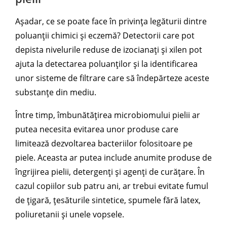
Așadar, ce se poate face în privința legăturii dintre
poluanții chimici și eczemă? Detectorii care pot
depista nivelurile reduse de izocianați și xilen pot
ajuta la detectarea poluanților și la identificarea
unor sisteme de filtrare care să îndepărteze aceste
substanțe din mediu.
Între timp, îmbunătățirea microbiomului pielii ar
putea necesita evitarea unor produse care
limitează dezvoltarea bacteriilor folositoare pe
piele. Aceasta ar putea include anumite produse de
îngrijirea pielii, detergenți și agenți de curățare. În
cazul copiilor sub patru ani, ar trebui evitate fumul
de țigară, țesăturile sintetice, spumele fără latex,
poliuretanii și unele vopsele.