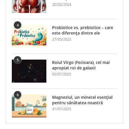
20/02/2024
4
Probiotice vs. prebiotice – care
este diferența dintre ele
27/05/2025
5
Roiul Virgo (Fecioara), cel mai
apropiat roi de galaxii
02/07/2025
6
Magneziul, un mineral esențial
pentru sănătatea noastră
31/07/2025