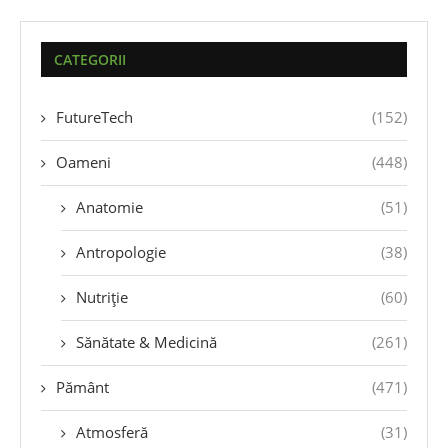
CATEGORII
FutureTech
(152)
Oameni
(448)
Anatomie
(51)
Antropologie
(38)
Nutriție
(60)
Sănătate & Medicină
(261)
Pământ
(471)
Atmosferă
(31)