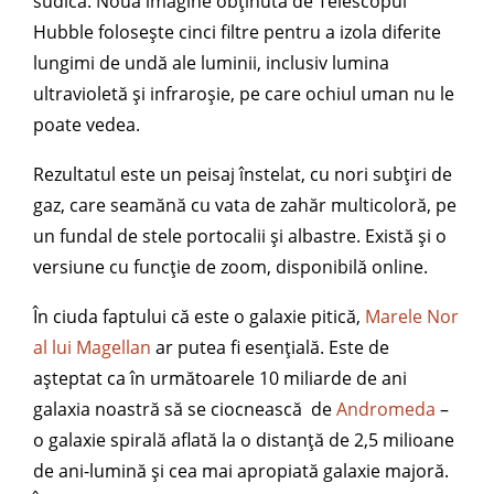
sudică. Noua imagine obținută de Telescopul
Hubble folosește cinci filtre pentru a izola diferite
lungimi de undă ale luminii, inclusiv lumina
ultravioletă și infraroșie, pe care ochiul uman nu le
poate vedea.
Rezultatul este un peisaj înstelat, cu nori subțiri de
gaz, care seamănă cu vata de zahăr multicoloră, pe
un fundal de stele portocalii și albastre. Există și o
versiune cu funcție de zoom, disponibilă online.
În ciuda faptului că este o galaxie pitică,
Marele Nor
al lui Magellan
ar putea fi esențială. Este de
așteptat ca în următoarele 10 miliarde de ani
galaxia noastră să se ciocnească de
Andromeda
–
o galaxie spirală aflată la o distanță de 2,5 milioane
de ani-lumină și cea mai apropiată galaxie majoră.