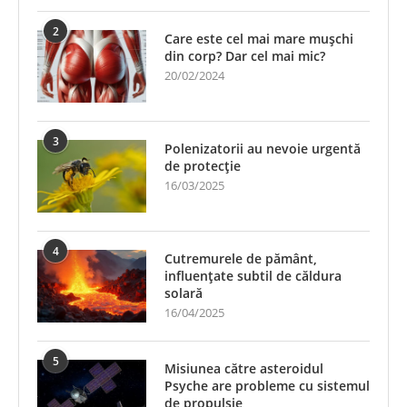
2
Care este cel mai mare mușchi
din corp? Dar cel mai mic?
20/02/2024
3
Polenizatorii au nevoie urgentă
de protecție
16/03/2025
4
Cutremurele de pământ,
influențate subtil de căldura
solară
16/04/2025
5
Misiunea către asteroidul
Psyche are probleme cu sistemul
de propulsie