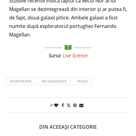
Studiile recente indică faptul că Micul Nor al lui
Magellan se dezintegrează din interior și ar putea fi,
de fapt, două galaxii pitice. Ambele galaxii a fost
numite după exploratorul portughez Fernando
Magellan.
Sursa:
Live Science
ASTRONOMIE
RECOMANDATE
SPAȚIU
0
DIN ACEEAȘI CATEGORIE