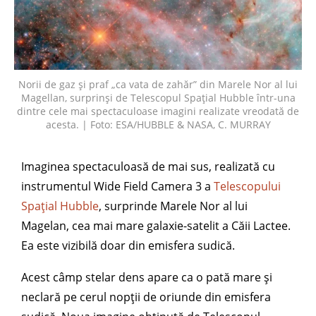
Norii de gaz și praf „ca vata de zahăr” din Marele Nor al lui
Magellan, surprinși de Telescopul Spațial Hubble într-una
dintre cele mai spectaculoase imagini realizate vreodată de
acesta. | Foto: ESA/HUBBLE & NASA, C. MURRAY
Imaginea spectaculoasă de mai sus, realizată cu
instrumentul Wide Field Camera 3 a
Telescopului
Spațial Hubble
, surprinde Marele Nor al lui
Magelan, cea mai mare galaxie-satelit a Căii Lactee.
Ea este vizibilă doar din emisfera sudică.
Acest câmp stelar dens apare ca o pată mare și
neclară pe cerul nopții de oriunde din emisfera