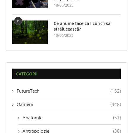
18/05/2025
6
Ce anume face ca licuricii să
strălucească?
19/06/2025
CATEGORII
FutureTech
(152)
Oameni
(448)
Anatomie
(51)
Antropologie
(38)