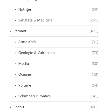
Nutriție
(60)
Sănătate & Medicină
(261)
Pământ
(471)
Atmosferă
(31)
Geologie & Vulcanism
(73)
Mediu
(80)
Oceane
(43)
Poluare
(64)
Schimbări climatice
(141)
Spațiu
(481)