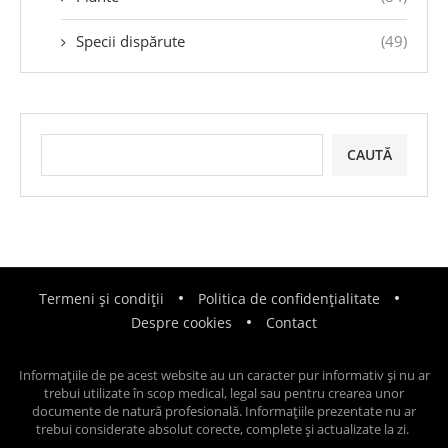
Specii dispărute
(49)
CAUTĂ
Termeni și condiții
Politica de confidențialitate
Despre cookies
Contact
Informațiile de pe acest website au un caracter pur informativ și nu ar
trebui utilizate în scop medical, legal sau pentru crearea unor
documente de natură profesională. Informațiile prezentate nu ar
trebui considerate absolut corecte, complete și actualizate la zi.