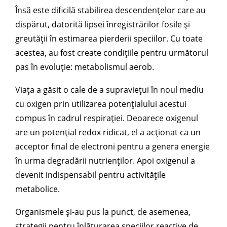
Însă este dificilă stabilirea descendențelor care au
dispărut, datorită lipsei înregistrărilor fosile și
greutății în estimarea pierderii speciilor. Cu toate
acestea, au fost create condițiile pentru următorul
pas în evoluție: metabolismul aerob.
Viața a găsit o cale de a supraviețui în noul mediu
cu oxigen prin utilizarea potențialului acestui
compus în cadrul respirației. Deoarece oxigenul
are un potențial redox ridicat, el a acționat ca un
acceptor final de electroni pentru a genera energie
în urma degradării nutrienților. Apoi oxigenul a
devenit indispensabil pentru activitățile
metabolice.
Organismele și-au pus la punct, de asemenea,
strategii pentru înlăturarea speciilor reactive de