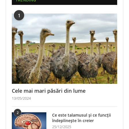
1
Cele mai mari păsări din lume
13/05/2024
2
Ce este talamusul și ce funcții
îndeplinește în creier
25/12/2025