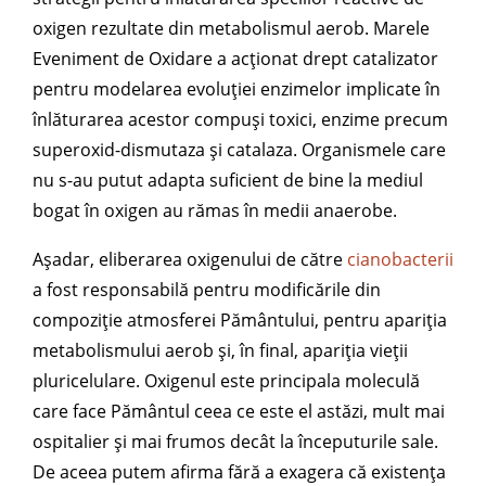
oxigen rezultate din metabolismul aerob. Marele
Eveniment de Oxidare a acționat drept catalizator
pentru modelarea evoluției enzimelor implicate în
înlăturarea acestor compuși toxici, enzime precum
superoxid-dismutaza și catalaza. Organismele care
nu s-au putut adapta suficient de bine la mediul
bogat în oxigen au rămas în medii anaerobe.
Așadar, eliberarea oxigenului de către
cianobacterii
a fost responsabilă pentru modificările din
compoziție atmosferei Pământului, pentru apariția
metabolismului aerob și, în final, apariția vieții
pluricelulare. Oxigenul este principala moleculă
care face Pământul ceea ce este el astăzi, mult mai
ospitalier și mai frumos decât la începuturile sale.
De aceea putem afirma fără a exagera că existența