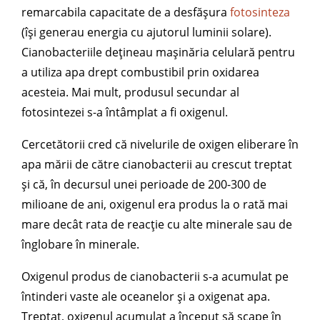
remarcabila capacitate de a desfășura
fotosinteza
(își generau energia cu ajutorul luminii solare).
Cianobacteriile dețineau mașinăria celulară pentru
a utiliza apa drept combustibil prin oxidarea
acesteia. Mai mult, produsul secundar al
fotosintezei s-a întâmplat a fi oxigenul.
Cercetătorii cred că nivelurile de oxigen eliberare în
apa mării de către cianobacterii au crescut treptat
și că, în decursul unei perioade de 200-300 de
milioane de ani, oxigenul era produs la o rată mai
mare decât rata de reacție cu alte minerale sau de
înglobare în minerale.
Oxigenul produs de cianobacterii s-a acumulat pe
întinderi vaste ale oceanelor și a oxigenat apa.
Treptat, oxigenul acumulat a început să scape în