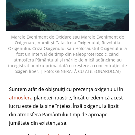
Marele Eveniment de Oxidare sau Marele Eveniment de
Oxigenare, numit și Catastrofa Oxigenului, Revoluția
Oxigenului, Criza Oxigenului sau Holocaustul Oxigenului, a
fost un interval de timp din Paleoproterozoic, când
atmosfera Pământului și mările de mică adâncime au
înregistrat pentru prima dată o creștere a concentrației de
oxigen liber. | Foto: GENERATĂ CU AI (LEONARDO.AI)
Suntem atât de obișnuiți cu prezența oxigenului în
atmosfera
planetei noastre, încât credem că acest
lucru este de la sine înțeles. Însă oxigenul a lipsit
din atmosfera Pământului timp de aproape
jumătate din existența sa.