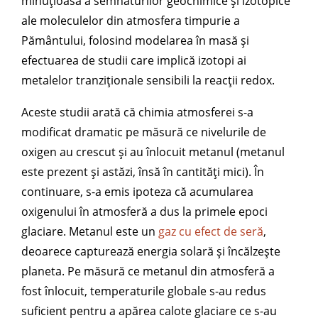
minuțioasă a semnăturilor geochimice și izotopice
ale moleculelor din atmosfera timpurie a
Pământului, folosind modelarea în masă și
efectuarea de studii care implică izotopi ai
metalelor tranziționale sensibili la reacții redox.
Aceste studii arată că chimia atmosferei s-a
modificat dramatic pe măsură ce nivelurile de
oxigen au crescut și au înlocuit metanul (metanul
este prezent și astăzi, însă în cantități mici). În
continuare, s-a emis ipoteza că acumularea
oxigenului în atmosferă a dus la primele epoci
glaciare. Metanul este un
gaz cu efect de seră
,
deoarece capturează energia solară și încălzește
planeta. Pe măsură ce metanul din atmosferă a
fost înlocuit, temperaturile globale s-au redus
suficient pentru a apărea calote glaciare ce s-au