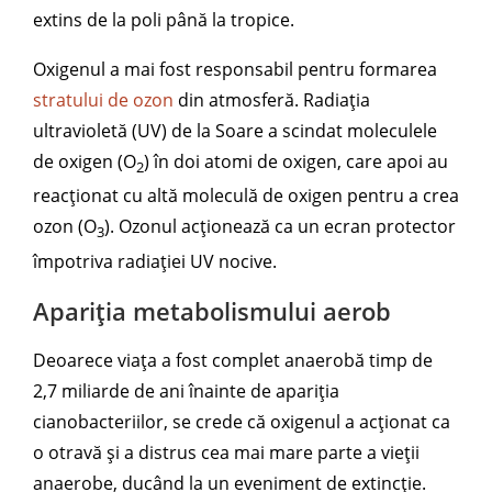
extins de la poli până la tropice.
Oxigenul a mai fost responsabil pentru formarea
stratului de ozon
din atmosferă. Radiația
ultravioletă (UV) de la Soare a scindat moleculele
de oxigen (O
) în doi atomi de oxigen, care apoi au
2
reacționat cu altă moleculă de oxigen pentru a crea
ozon (O
). Ozonul acționează ca un ecran protector
3
împotriva radiației UV nocive.
Apariția metabolismului aerob
Deoarece viața a fost complet anaerobă timp de
2,7 miliarde de ani înainte de apariția
cianobacteriilor, se crede că oxigenul a acționat ca
o otravă și a distrus cea mai mare parte a vieții
anaerobe, ducând la un eveniment de extincție.