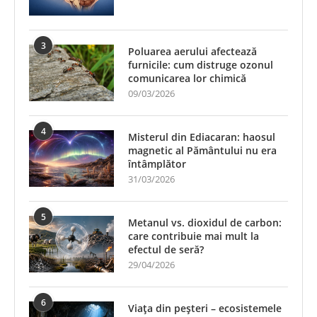
3
Poluarea aerului afectează
furnicile: cum distruge ozonul
comunicarea lor chimică
09/03/2026
4
Misterul din Ediacaran: haosul
magnetic al Pământului nu era
întâmplător
31/03/2026
5
Metanul vs. dioxidul de carbon:
care contribuie mai mult la
efectul de seră?
29/04/2026
6
Viața din peșteri – ecosistemele