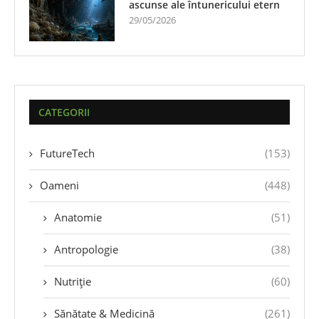
ascunse ale întunericului etern
29/05/2026
CATEGORII
FutureTech
(153)
Oameni
(448)
Anatomie
(51)
Antropologie
(38)
Nutriție
(60)
Sănătate & Medicină
(261)