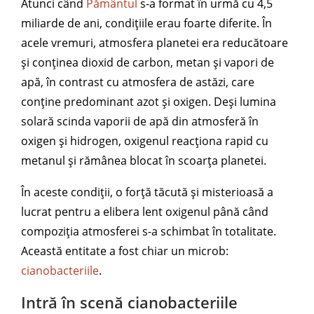
Atunci când
Pământul
s-a format în urmă cu 4,5
miliarde de ani, condițiile erau foarte diferite. În
acele vremuri, atmosfera planetei era reducătoare
și conținea dioxid de carbon, metan și vapori de
apă, în contrast cu atmosfera de astăzi, care
conține predominant azot și oxigen. Deși lumina
solară scinda vaporii de apă din atmosferă în
oxigen și hidrogen, oxigenul reacționa rapid cu
metanul și rămânea blocat în scoarța planetei.
În aceste condiții, o forță tăcută și misterioasă a
lucrat pentru a elibera lent oxigenul până când
compoziția atmosferei s-a schimbat în totalitate.
Această entitate a fost chiar un microb:
cianobacteriile
.
Intră în scenă cianobacteriile