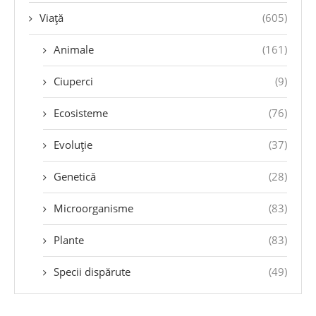
Viață
(605)
Animale
(161)
Ciuperci
(9)
Ecosisteme
(76)
Evoluție
(37)
Genetică
(28)
Microorganisme
(83)
Plante
(83)
Specii dispărute
(49)