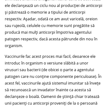
ele declanșează un ciclu nou al producției de anticorpi
și păstrează o memorie a tipului de anticorpi
respectiv. Așadar, odată ce am avut varicelă, oreion
sau rujeolă, celulele cu memorie sunt pregătite să
producă mai mulți anticorpi împotriva agentului
patogen respectiv, dacă acesta pătrunde din nou în
organism.
Vaccinurile fac acest proces mai facil, deoarece ele
introduc în organism o versiune slăbită a unor
virusuri sau bacterii (de obicei o parte a agentului
patogen care nu conține componente periculoase). În
acest fel, vaccinurile ajută sistemul imunitar să învețe
să recunoască un invadator înainte ca acesta să
declanșeze o boală. Oamenii de știință chiar tratează
unii pacienți cu anticorpi proveniți de la o persoană