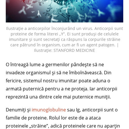
Ilustrație a anticorpilor înconjurând un virus. Anticorpii sunt
proteine de forma literei „Y”. Ei sunt produși de celulele
imunitare și sunt secretați ca răspuns la corpurile străine
care pătrund în organism, cum ar fi un agent patogen. |
Ilustrație: STANFORD MEDICINE
O întreagă lume a germenilor pândește să ne
invadeze organismul și să ne îmbolnăvească. Din
fericire, sistemul nostru imunitar poate aduna o
armată puternică pentru a ne proteja. Iar anticorpii
reprezintă una dintre cele mai puternice muniții.
Denumiți și
imunoglobuline
sau Ig, anticorpii sunt o
familie de proteine. Rolul lor este de a ataca
proteinele „străine”, adică proteinele care nu aparțin