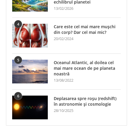
echilibrul planetei
13/02/2026
4
Care este cel mai mare mușchi
din corp? Dar cel mai mic?
20/02/2024
5
Oceanul Atlantic, al doilea cel
mai mare ocean de pe planeta
noastră
13/08/2022
6
Deplasarea spre roșu (redshift)
în astronomie și cosmologie
28/10/2025