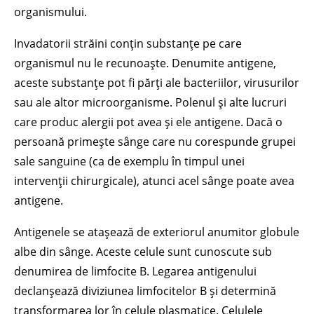
organismului.
Invadatorii străini conțin substanțe pe care
organismul nu le recunoaște. Denumite antigene,
aceste substanțe pot fi părți ale bacteriilor, virusurilor
sau ale altor microorganisme. Polenul și alte lucruri
care produc alergii pot avea și ele antigene. Dacă o
persoană primește sânge care nu corespunde grupei
sale sanguine (ca de exemplu în timpul unei
intervenții chirurgicale), atunci acel sânge poate avea
antigene.
Antigenele se atașează de exteriorul anumitor globule
albe din sânge. Aceste celule sunt cunoscute sub
denumirea de limfocite B. Legarea antigenului
declanșează diviziunea limfocitelor B și determină
transformarea lor în celule plasmatice. Celulele