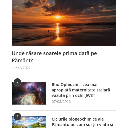
Unde răsare soarele prima dată pe
Pământ?
11/12/2022
2
Rho Ophiuchi – cea mai
apropiată maternitate stelară
văzută prin ochii JWST
07/08/2026
3
Ciclurile biogeochimice ale
Pământului: cum susțin viața și