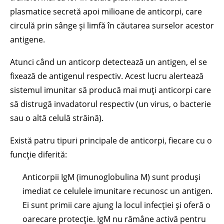
plasmatice secretă apoi milioane de anticorpi, care
circulă prin sânge și limfă în căutarea surselor acestor
antigene.
Atunci când un anticorp detectează un antigen, el se
fixează de antigenul respectiv. Acest lucru alertează
sistemul imunitar să producă mai muți anticorpi care
să distrugă invadatorul respectiv (un virus, o bacterie
sau o altă celulă străină).
Există patru tipuri principale de anticorpi, fiecare cu o
funcție diferită:
Anticorpii IgM (imunoglobulina M) sunt produși
imediat ce celulele imunitare recunosc un antigen.
Ei sunt primii care ajung la locul infecției și oferă o
oarecare protecție. IgM nu rămâne activă pentru