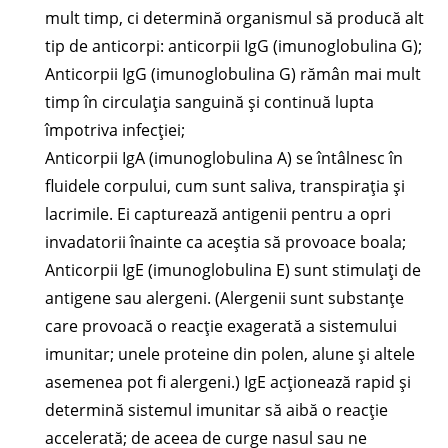
mult timp, ci determină organismul să producă alt
tip de anticorpi: anticorpii IgG (imunoglobulina G);
Anticorpii IgG (imunoglobulina G) rămân mai mult
timp în circulația sanguină și continuă lupta
împotriva infecției;
Anticorpii IgA (imunoglobulina A) se întâlnesc în
fluidele corpului, cum sunt saliva, transpirația și
lacrimile. Ei capturează antigenii pentru a opri
invadatorii înainte ca aceștia să provoace boala;
Anticorpii IgE (imunoglobulina E) sunt stimulați de
antigene sau alergeni. (Alergenii sunt substanțe
care provoacă o reacție exagerată a sistemului
imunitar; unele proteine din polen, alune și altele
asemenea pot fi alergeni.) IgE acționează rapid și
determină sistemul imunitar să aibă o reacție
accelerată; de aceea de curge nasul sau ne