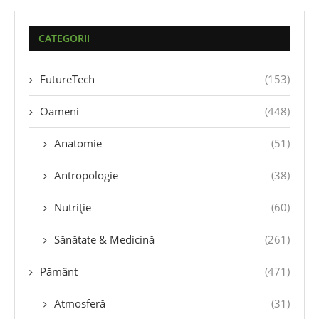
CATEGORII
FutureTech
(153)
Oameni
(448)
Anatomie
(51)
Antropologie
(38)
Nutriție
(60)
Sănătate & Medicină
(261)
Pământ
(471)
Atmosferă
(31)