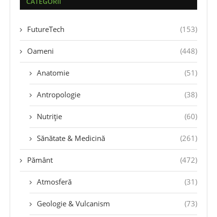
CATEGORII
FutureTech
(153)
Oameni
(448)
Anatomie
(51)
Antropologie
(38)
Nutriție
(60)
Sănătate & Medicină
(261)
Pământ
(472)
Atmosferă
(31)
Geologie & Vulcanism
(73)