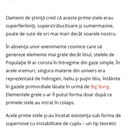
Oamenii de știință cred că aceste prime stele erau
superfierbinți, superstrălucitoare și sumermasive,
poate de sute de ori mai mari decât soarele nostru.
În absența unor evenimente cosmice care să
genereze elemente mai grele decât litiul, stelele de
Populație III ar consta în întregime din gaze simple. În
acele vremuri, singura materie din univers era
reprezentată de hidrogen, heliu și puțin litiu, întâlnite
în gazele primordiale lăsate în urmă de
Big Bang
.
Elementele grele s-ar fi putut forma doar după ce
primele stele au intrat în colaps.
Acele prime stele și-au încetat existența sub forma de
supernove cu instabilitate de cuplu – un tip teoretic