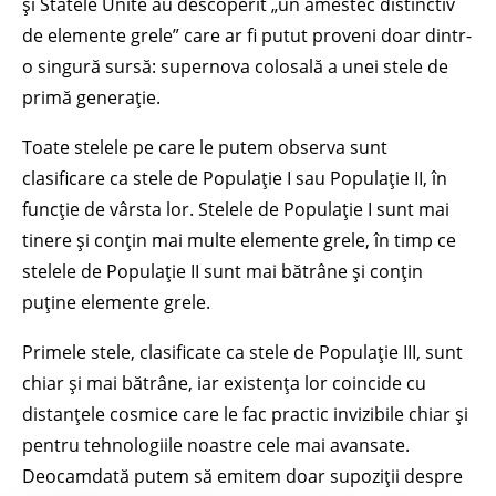
și Statele Unite au descoperit „un amestec distinctiv
de elemente grele” care ar fi putut proveni doar dintr-
o singură sursă: supernova colosală a unei stele de
primă generație.
Toate stelele pe care le putem observa sunt
clasificare ca stele de Populație I sau Populație II, în
funcție de vârsta lor. Stelele de Populație I sunt mai
tinere și conțin mai multe elemente grele, în timp ce
stelele de Populație II sunt mai bătrâne și conțin
puține elemente grele.
Primele stele, clasificate ca stele de Populație III, sunt
chiar și mai bătrâne, iar existența lor coincide cu
distanțele cosmice care le fac practic invizibile chiar și
pentru tehnologiile noastre cele mai avansate.
Deocamdată putem să emitem doar supoziții despre