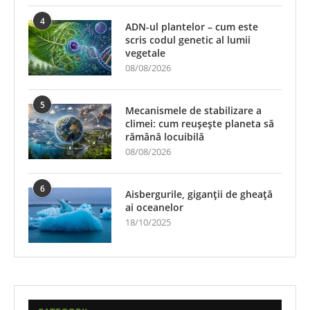
4
ADN-ul plantelor – cum este
scris codul genetic al lumii
vegetale
08/08/2026
5
Mecanismele de stabilizare a
climei: cum reușește planeta să
rămână locuibilă
08/08/2026
6
Aisbergurile, giganții de gheață
ai oceanelor
18/10/2025