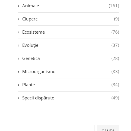
Animale
(161)
Ciuperci
(9)
Ecosisteme
(76)
Evoluție
(37)
Genetică
(28)
Microorganisme
(83)
Plante
(84)
Specii dispărute
(49)
CAUTĂ