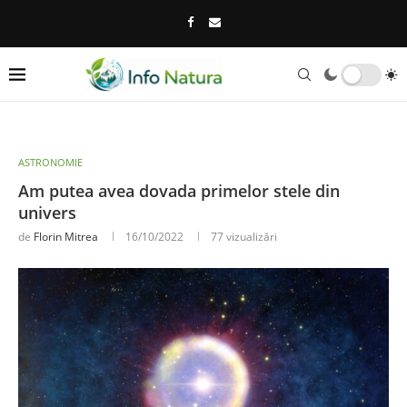
ASTRONOMIE
Am putea avea dovada primelor stele din
univers
de
Florin Mitrea
16/10/2022
77
vizualizări