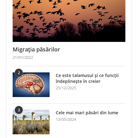
Migrația păsărilor
21/01/2022
2
Ce este talamusul și ce funcții
îndeplinește în creier
25/12/2025
3
Cele mai mari păsări din lume
13/05/2024