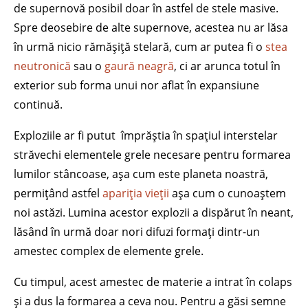
de supernovă posibil doar în astfel de stele masive.
Spre deosebire de alte supernove, acestea nu ar lăsa
în urmă nicio rămășiță stelară, cum ar putea fi o
stea
neutronică
sau o
gaură neagră
, ci ar arunca totul în
exterior sub forma unui nor aflat în expansiune
continuă.
Exploziile ar fi putut împrăștia în spațiul interstelar
străvechi elementele grele necesare pentru formarea
lumilor stâncoase, așa cum este planeta noastră,
permițând astfel
apariția vieții
așa cum o cunoaștem
noi astăzi. Lumina acestor explozii a dispărut în neant,
lăsând în urmă doar nori difuzi formați dintr-un
amestec complex de elemente grele.
Cu timpul, acest amestec de materie a intrat în colaps
și a dus la formarea a ceva nou. Pentru a găsi semne