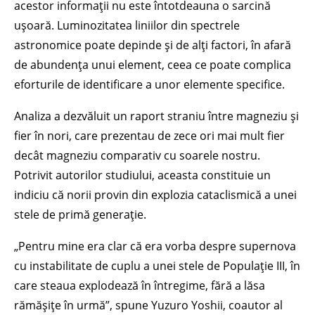
acestor informații nu este întotdeauna o sarcină
ușoară. Luminozitatea liniilor din spectrele
astronomice poate depinde și de alți factori, în afară
de abundența unui element, ceea ce poate complica
eforturile de identificare a unor elemente specifice.
Analiza a dezvăluit un raport straniu între magneziu și
fier în nori, care prezentau de zece ori mai mult fier
decât magneziu comparativ cu soarele nostru.
Potrivit autorilor studiului, aceasta constituie un
indiciu că norii provin din explozia cataclismică a unei
stele de primă generație.
„Pentru mine era clar că era vorba despre supernova
cu instabilitate de cuplu a unei stele de Populație III, în
care steaua explodează în întregime, fără a lăsa
rămășițe în urmă”, spune Yuzuro Yoshii, coautor al