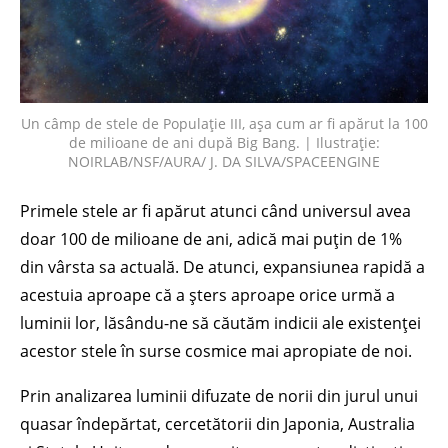
Un câmp de stele de Populație III, așa cum ar fi apărut la 100
de milioane de ani după Big Bang. | Ilustrație:
NOIRLAB/NSF/AURA/ J. DA SILVA/SPACEENGINE
Primele stele ar fi apărut atunci când universul avea
doar 100 de milioane de ani, adică mai puțin de 1%
din vârsta sa actuală. De atunci, expansiunea rapidă a
acestuia aproape că a șters aproape orice urmă a
luminii lor, lăsându-ne să căutăm indicii ale existenței
acestor stele în surse cosmice mai apropiate de noi.
Prin analizarea luminii difuzate de norii din jurul unui
quasar îndepărtat, cercetătorii din Japonia, Australia