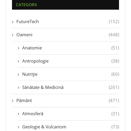
CATEGORII
FutureTech
(152)
Oameni
(448)
Anatomie
(51)
Antropologie
(38)
Nutriție
(60)
Sănătate & Medicină
(261)
Pământ
(471)
Atmosferă
(31)
Geologie & Vulcanism
(73)