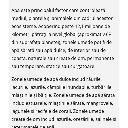
Apa este principalul factor care controlează
mediul, plantele și animalele din cadrul acestor
ecosisteme. Acoperind peste 12,1 milioane de
kilometri pătrați la nivel global (aproximativ 6%
din suprafața planetei), zonele umede pot fi de
apă sărată sau apă dulce, de interior sau de
coastă, naturale sau create de om, permanente
sau temporare, statice sau curgătoare.
Zonele umede de apă dulce includ râurile,
lacurile, iazurile, câmpiile inundabile, turbăriile,
mlaștinile și bălțile. Zonele umede de apă sărată
includ estuarele, mlaștinile sărate, mangrovele,
lagunele și recifele de corali. Zonele umede
create de om includ iazurile, orezăriile, salinele și
rezervoarele de apă.