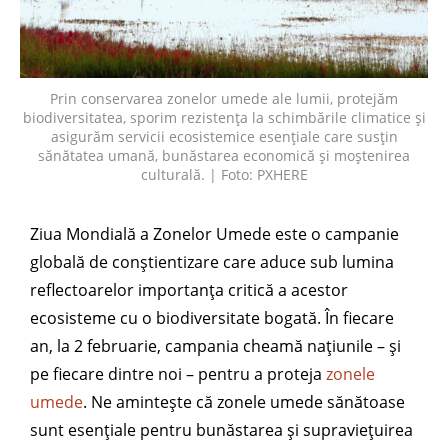
Prin conservarea zonelor umede ale lumii, protejăm
biodiversitatea, sporim rezistența la schimbările climatice și
asigurăm servicii ecosistemice esențiale care susțin
sănătatea umană, bunăstarea economică și moștenirea
culturală. | Foto: PXHERE
Ziua Mondială a Zonelor Umede este o campanie
globală de conștientizare care aduce sub lumina
reflectoarelor importanța critică a acestor
ecosisteme cu o biodiversitate bogată. În fiecare
an, la 2 februarie, campania cheamă națiunile – și
pe fiecare dintre noi – pentru a proteja
zonele
umede
. Ne amintește că zonele umede sănătoase
sunt esențiale pentru bunăstarea și supraviețuirea