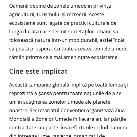
Oamenii depind de zonele umede în privința
agriculturii, turismului și recreerii. Aceste
ecosisteme sunt legate de practici culturale de
lungă durată care permit societăților umane să
folosească natura într-un mod durabil, astfel încât
să poată prospera. Cu toate acestea, zonele umede
rămân printre cele mai amenințate ecosisteme.
Cine este implicat
Această campanie globală implică pe toată lumea și
reprezintă o șansă pentru toate națiunile de a se
uni în susținerea zonelor umede ale planetei
noastre. Secretariatul Convenției organizează Ziua
Mondială a Zonelor Umede în fiecare an, iar părțile
contractate iau parte. Însă eforturile includ oameni
din întreaga lume, guverne, organizații de