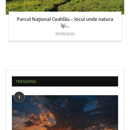
Parcul Național Ceahlău – locul unde natura
își...
05/08/2026
TRENDING
1