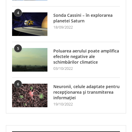
4
Sonda Cassini – în explorarea
planetei Saturn
18/09/2022
5
Poluarea aerului poate amplifica
efectele negative ale
schimbărilor climatice
03/10/2022
6
Neuronii, celule adaptate pentru
recepționarea și transmiterea
informației
19/10/2022