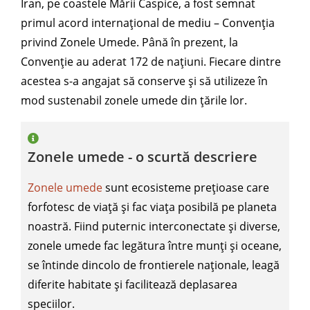
Iran, pe coastele Mării Caspice, a fost semnat
primul acord internațional de mediu – Convenția
privind Zonele Umede. Până în prezent, la
Convenție au aderat 172 de națiuni. Fiecare dintre
acestea s-a angajat să conserve și să utilizeze în
mod sustenabil zonele umede din țările lor.
Zonele umede - o scurtă descriere
Zonele umede
sunt ecosisteme prețioase care
forfotesc de viață și fac viața posibilă pe planeta
noastră. Fiind puternic interconectate și diverse,
zonele umede fac legătura între munți și oceane,
se întinde dincolo de frontierele naționale, leagă
diferite habitate și facilitează deplasarea
speciilor.