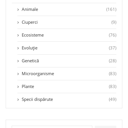
Animale
(161)
Ciuperci
(9)
Ecosisteme
(76)
Evoluție
(37)
Genetică
(28)
Microorganisme
(83)
Plante
(83)
Specii dispărute
(49)