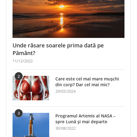
Unde răsare soarele prima dată pe
Pământ?
11/12/2022
2
Care este cel mai mare mușchi
din corp? Dar cel mai mic?
20/02/2024
3
Programul Artemis al NASA –
spre Lună și mai departe
30/08/2022