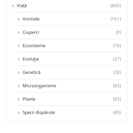
Viață
(605)
Animale
(161)
Ciuperci
(9)
Ecosisteme
(76)
Evoluție
(37)
Genetică
(28)
Microorganisme
(83)
Plante
(83)
Specii dispărute
(49)