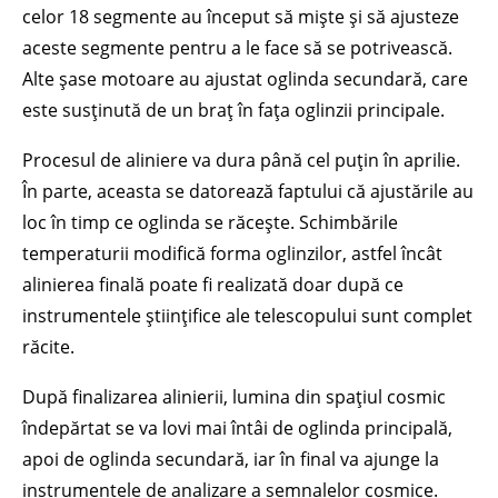
celor 18 segmente au început să miște și să ajusteze
aceste segmente pentru a le face să se potrivească.
Alte șase motoare au ajustat oglinda secundară, care
este susținută de un braț în fața oglinzii principale.
Procesul de aliniere va dura până cel puțin în aprilie.
În parte, aceasta se datorează faptului că ajustările au
loc în timp ce oglinda se răcește. Schimbările
temperaturii modifică forma oglinzilor, astfel încât
alinierea finală poate fi realizată doar după ce
instrumentele științifice ale telescopului sunt complet
răcite.
După finalizarea alinierii, lumina din spațiul cosmic
îndepărtat se va lovi mai întâi de oglinda principală,
apoi de oglinda secundară, iar în final va ajunge la
instrumentele de analizare a semnalelor cosmice.