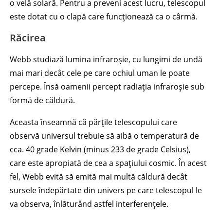
o velă solară. Pentru a preveni acest lucru, telescopul
este dotat cu o clapă care funcționează ca o cârmă.
Răcirea
Webb studiază lumina infraroșie, cu lungimi de undă
mai mari decât cele pe care ochiul uman le poate
percepe. Însă oamenii percept radiația infraroșie sub
formă de căldură.
Aceasta înseamnă că părțile telescopului care
observă universul trebuie să aibă o temperatură de
cca. 40 grade Kelvin (minus 233 de grade Celsius),
care este apropiată de cea a spațiului cosmic. În acest
fel, Webb evită să emită mai multă căldură decât
sursele îndepărtate din univers pe care telescopul le
va observa, înlăturând astfel interferențele.