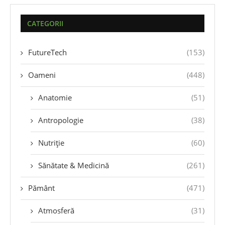
CATEGORII
FutureTech
(153)
Oameni
(448)
Anatomie
(51)
Antropologie
(38)
Nutriție
(60)
Sănătate & Medicină
(261)
Pământ
(471)
Atmosferă
(31)