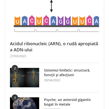
Acidul ribonucleic (ARN), o rudă apropiată
a ADN-ului
27/03/2023
2
Sistemul limfatic: structură,
funcții și afecțiuni
30/04/2023
3
Psyche, un asteroid gigantic
bogat în metale