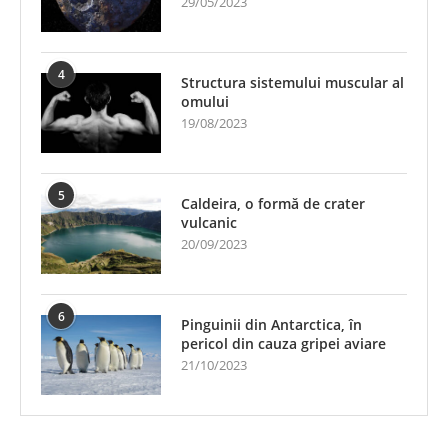
29/05/2023
4
Structura sistemului muscular al
omului
19/08/2023
5
Caldeira, o formă de crater
vulcanic
20/09/2023
6
Pinguinii din Antarctica, în
pericol din cauza gripei aviare
21/10/2023