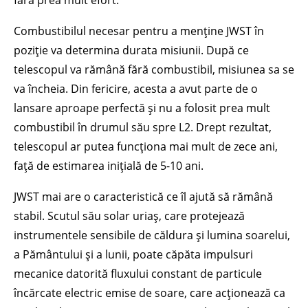
fără prea mult efort.
Combustibilul necesar pentru a menține JWST în
poziție va determina durata misiunii. După ce
telescopul va rămână fără combustibil, misiunea sa se
va încheia. Din fericire, acesta a avut parte de o
lansare aproape perfectă și nu a folosit prea mult
combustibil în drumul său spre L2. Drept rezultat,
telescopul ar putea funcționa mai mult de zece ani,
față de estimarea inițială de 5-10 ani.
JWST mai are o caracteristică ce îl ajută să rămână
stabil. Scutul său solar uriaș, care protejează
instrumentele sensibile de căldura și lumina soarelui,
a Pământului și a lunii, poate căpăta impulsuri
mecanice datorită fluxului constant de particule
încărcate electric emise de soare, care acționează ca