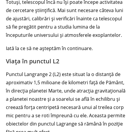
Totuși, telescopul încă nu își poate începe activitatea
de cercetare științifică. Mai sunt necesare câteva luni
de ajustări, calibrări și verificări înainte ca telescopul
să fie pregătit pentru a studia lumina de la
începuturile universului și atmosferele exoplantelor.
Iată la ce să ne așteptăm în continuare.
Viața în punctul L2
Punctul Langrange 2 (L2) este situat la o distanță de
aproximativ 1,5 milioane de kilometri față de Pământ,
în direcția planetei Marte, unde atracția gravitațională
a planetei noastre și a soarelui se află în echilibru și
creează forța centripetă necesară unui al treilea corp
mic pentru a se roti împreună cu ele. Aceasta permite
obiectelor din punctul Lagrange să rămână în poziție