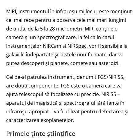
MIRI, instrumentul în infraroșu mijlociu, este menținut
cel mai rece pentru a observa cele mai mari lungimi
de undă, de la 5 la 28 micrometri. MIRI conține o
cameră și un spectrograf care, la fel ca în cazul
instrumentelor NIRCam și NIRSpec, vor fi sensibile la
galaxiile îndepărtate și la stele nou-formate, dar va
putea descoperi și planete, comete sau asteroizi.
Cel de-al patrulea instrument, denumit FGS/NIRISS,
are două componente. FGS este o cameră care va
ajuta telescopul să focalizeze cu precizie. NIRISS –
aparatul de imagistică și spectrograful fără fante în
infraroșu apropiat – va fi utilizat pentru detectarea și
caracterizarea exoplanetelor.
Primele ținte științifice