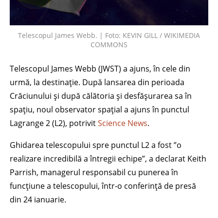
Telescopul James Webb. | Foto: KEVIN GILL / WIKIMEDIA
COMMONS
Telescopul James Webb (JWST) a ajuns, în cele din
urmă, la destinație. După lansarea din perioada
Crăciunului și după călătoria și desfășurarea sa în
spațiu, noul observator spațial a ajuns în punctul
Lagrange 2 (L2), potrivit
Science News
.
Ghidarea telescopului spre punctul L2 a fost ”o
realizare incredibilă a întregii echipe”, a declarat Keith
Parrish, managerul responsabil cu punerea în
funcțiune a telescopului, într-o conferință de presă
din 24 ianuarie.