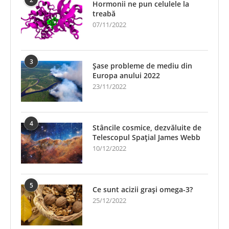
Hormonii ne pun celulele la
treabă
07/11/2022
3
Șase probleme de mediu din
Europa anului 2022
23/11/2022
4
Stâncile cosmice, dezvăluite de
Telescopul Spațial James Webb
10/12/2022
5
Ce sunt acizii grași omega-3?
25/12/2022