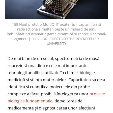
158 Noul prototip MultiQ-IT poate răci, capta, filtra și
redirecționa simultan peste un miliard de ioni,
îmbunătățind dramatic gama dinamică și raportul semnal-
zgomot. | Foto: LORI CHERTOFF/THE ROCKEFELLER
UNIVERSITY
De mai bine de un secol, spectrometria de masă
reprezintă una dintre cele mai importante
tehnologii analitice utilizate în chimie, biologie,
medicină și știința materialelor. Capacitatea sa de a
identifica și cuantifica moleculele din probe
complexe a făcut posibilă înțelegerea unor
procese
biologice fundamentale
, dezvoltarea de
medicamente și diagnosticarea unor afecțiuni