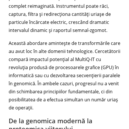
complet reimaginată. Instrumentul poate răci,
captura, filtra și redirecționa cantități uriașe de
particule încărcate electric, crescând dramatic
intervalul dinamic și raportul semnal-zgomot.
Această abordare amintește de transformările care
au avut loc în alte domenii tehnologice. Cercetătorii
compară impactul potențial al MultiQ-IT cu
revoluția produsă de procesoarele grafice (GPU) în
informatică sau cu dezvoltarea secvențierii paralele
în genomică. În ambele cazuri, progresul nu a venit
din schimbarea principiilor fundamentale, ci din
posibilitatea de a efectua simultan un număr uriaș
de operații.
De la genomica modernă la
proteomica viitorului