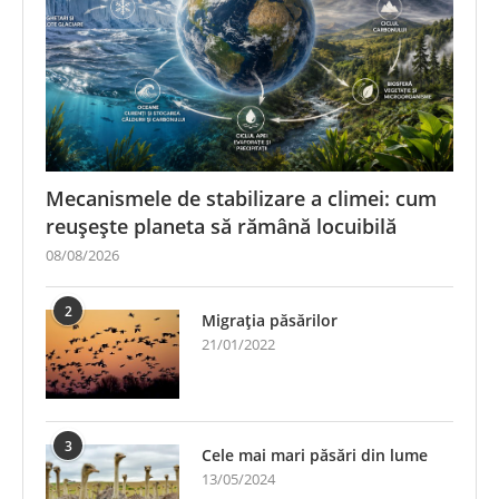
Mecanismele de stabilizare a climei: cum
reușește planeta să rămână locuibilă
08/08/2026
2
Migrația păsărilor
21/01/2022
3
Cele mai mari păsări din lume
13/05/2024