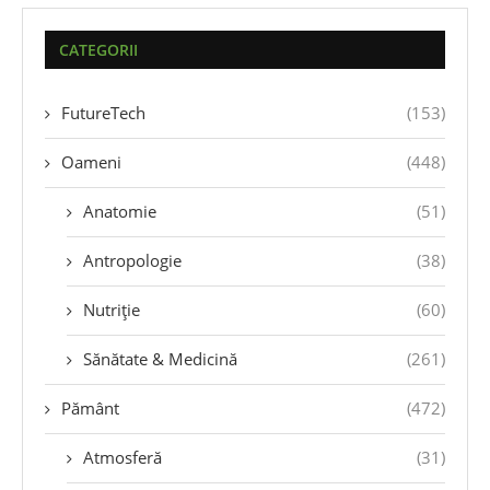
CATEGORII
FutureTech
(153)
Oameni
(448)
Anatomie
(51)
Antropologie
(38)
Nutriție
(60)
Sănătate & Medicină
(261)
Pământ
(472)
Atmosferă
(31)