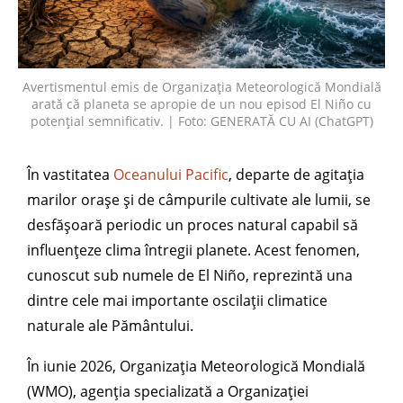
Avertismentul emis de Organizația Meteorologică Mondială
arată că planeta se apropie de un nou episod El Niño cu
potențial semnificativ. | Foto: GENERATĂ CU AI (ChatGPT)
În vastitatea
Oceanului Pacific
, departe de agitația
marilor orașe și de câmpurile cultivate ale lumii, se
desfășoară periodic un proces natural capabil să
influențeze clima întregii planete. Acest fenomen,
cunoscut sub numele de El Niño, reprezintă una
dintre cele mai importante oscilații climatice
naturale ale Pământului.
În iunie 2026, Organizația Meteorologică Mondială
(WMO), agenția specializată a Organizației