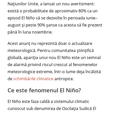
Națiunilor Unite, a lansat un nou avertisment:
există o probabilitate de aproximativ 80% ca un
episod El Niño să se dezvolte în perioada iunie–
august și peste 90% șanse ca acesta să fie prezent
până în luna noiembrie.
Acest anunț nu reprezintă doar o actualizare
meteorologică. Pentru comunitatea științifică
globală, apariția unui nou El Niño este un semnal
de alarmă privind riscul crescut al fenomenelor
meteorologice extreme, într-o lume deja încălzită
de
schimbările climatice
antropice.
Ce este fenomenul El Niño?
El Niño este faza caldă a sistemului climatic
cunoscut sub denumirea de Oscilația Sudică El