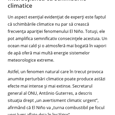
climatice
Un aspect esențial evidențiat de experți este faptul
că schimbările climatice nu par să crească
frecvența apariției fenomenului El Niño. Totuși, ele
pot amplifica semnificativ consecințele acestuia. Un
ocean mai cald și o atmosferă mai bogată în vapori
de apă oferă mai multă energie sistemelor
meteorologice extreme.
Astfel, un fenomen natural care în trecut provoca
anumite perturbări climatice poate produce astăzi
efecte mai intense și mai extinse. Secretarul
general al ONU, António Guterres, a descris
situația drept „un avertisment climatic urgent”,
afirmând că El Niño va „turna combustibil pe focul
unei lumi aflate deja în încălzire”.