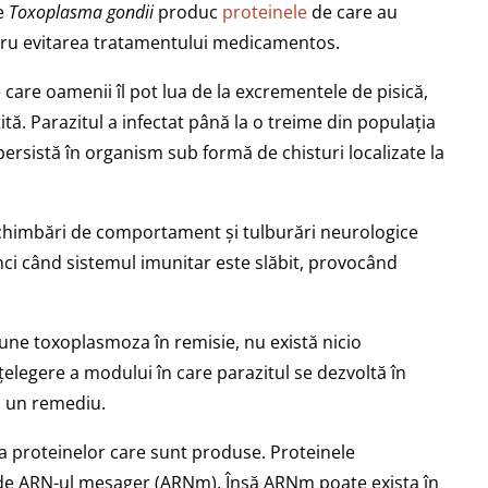
de
Toxoplasma gondii
produc
proteinele
de care au
ntru evitarea tratamentului medicamentos.
 care oamenii îl pot lua de la excrementele de pisică,
tă. Parazitul a infectat până la o treime din populația
persistă în organism sub formă de chisturi localizate la
schimbări de comportament și tulburări neurologice
nci când sistemul imunitar este slăbit, provocând
ne toxoplasmoza în remisie, nu există nicio
țelegere a modului în care parazitul se dezvoltă în
ă un remediu.
 proteinelor care sunt produse. Proteinele
e de ARN-ul mesager (ARNm). Însă ARNm poate exista în