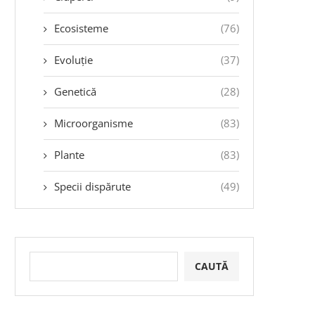
Ecosisteme
(76)
Evoluție
(37)
Genetică
(28)
Microorganisme
(83)
Plante
(83)
Specii dispărute
(49)
CAUTĂ