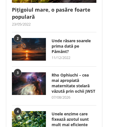
Pițigoiul mare, o pasăre foarte
populară
23/05/2022
2
Unde răsare soarele
prima dată pe
Pământ?
11/12/2022
3
Rho Ophiuchi – cea
mai apropiată
maternitate stelară
văzută prin ochii JWST
07/08/2026
4
Unele enzime care
fixează azotul sunt
mult mai eficiente