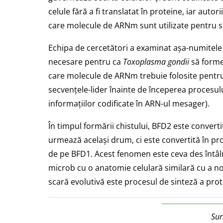
celule fără a fi translatat în proteine, iar aut
care molecule de ARNm sunt utilizate pentru s
Echipa de cercetători a examinat așa-numitele
necesare pentru ca
Toxoplasma gondii
să forme
care molecule de ARNm trebuie folosite pentru
secvențele-lider înainte de începerea procesulu
informațiilor codificate în ARN-ul mesager).
În timpul formării chistului, BFD2 este convert
urmează același drum, ci este convertită în pro
de pe BFD1. Acest fenomen este ceva des întâlni
microb cu o anatomie celulară similară cu a no
scară evolutivă este procesul de sinteză a prot
Sur