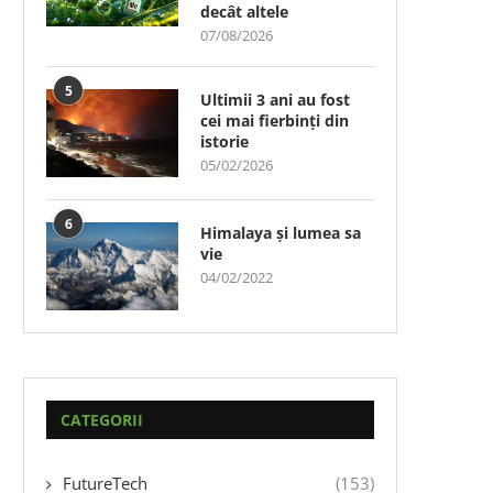
decât altele
07/08/2026
5
Ultimii 3 ani au fost
cei mai fierbinți din
istorie
05/02/2026
6
Himalaya și lumea sa
vie
04/02/2022
CATEGORII
FutureTech
(153)