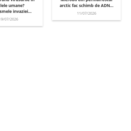
ulele umane?
arctic fac schimb de ADN...
mele invaziei...
11/07/2026
19/07/2026