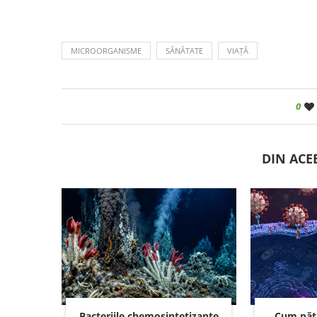
MICROORGANISME
SĂNĂTATE
VIAȚĂ
0
DIN ACE
Bacteriile chemosintetizante
Cum pătr