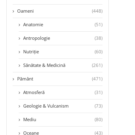
Oameni
(448)
Anatomie
(51)
Antropologie
(38)
Nutriție
(60)
Sănătate & Medicină
(261)
Pământ
(471)
Atmosferă
(31)
Geologie & Vulcanism
(73)
Mediu
(80)
Oceane
(43)