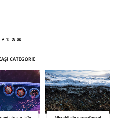
EAȘI CATEGORIE
und virusurile în
Microbii din permafrostul