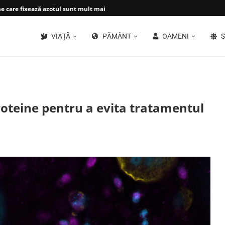
 care fixează azotul sunt mult mai...
VIAȚĂ
PĂMÂNT
OAMENI
S
oteine pentru a evita tratamentul