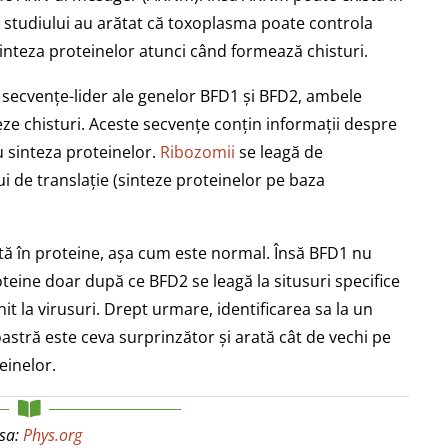
orii studiului au arătat că toxoplasma poate controla
inteza proteinelor atunci când formează chisturi.
 secvențe-lider ale genelor BFD1 și BFD2, ambele
ze chisturi. Aceste secvențe conțin informații despre
 sinteza proteinelor.
Ribozomii
se leagă de
i de translație (sinteze proteinelor pe baza
ită în proteine, așa cum este normal. Însă BFD1 nu
teine doar după ce BFD2 se leagă la situsuri specifice
t la virusuri. Drept urmare, identificarea sa la un
astră este ceva surprinzător și arată cât de vechi pe
einelor.
sa:
Phys.org