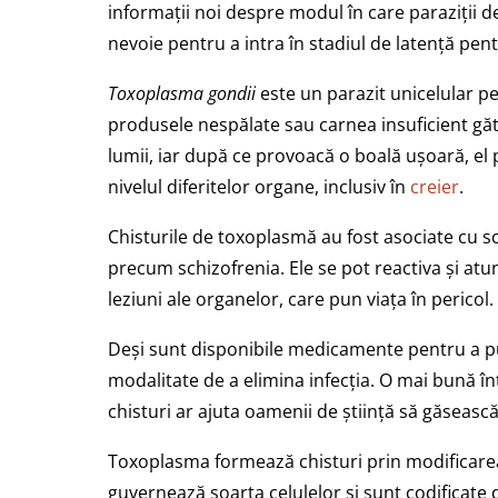
informații noi despre modul în care paraziții 
nevoie pentru a intra în stadiul de latență pe
Toxoplasma gondii
este un parazit unicelular pe
produsele nespălate sau carnea insuficient găti
lumii, iar după ce provoacă o boală ușoară, el 
nivelul diferitelor organe, inclusiv în
creier
.
Chisturile de toxoplasmă au fost asociate cu 
precum schizofrenia. Ele se pot reactiva și atu
leziuni ale organelor, care pun viața în pericol.
Deși sunt disponibile medicamente pentru a pu
modalitate de a elimina infecția. O mai bună în
chisturi ar ajuta oamenii de știință să găseasc
Toxoplasma formează chisturi prin modificarea
guvernează soarta celulelor și sunt codificat