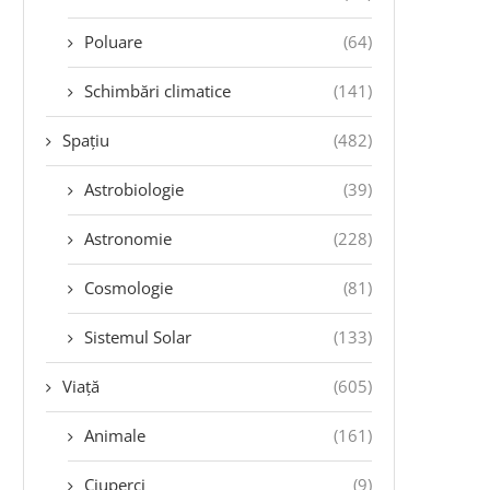
Poluare
(64)
Schimbări climatice
(141)
Spațiu
(482)
Astrobiologie
(39)
Astronomie
(228)
Cosmologie
(81)
Sistemul Solar
(133)
Viață
(605)
Animale
(161)
Ciuperci
(9)