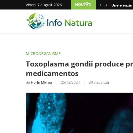
vineri, 7 august 2026
NOUTĂȚI
Unele enzime
MICROORGANISME
Toxoplasma gondii produce pr
medicamentos
de
Florin Mitrea
25/12/2024
30
vizualizări