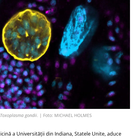
i
Toxoplasma gondii
. | Foto: MICHAEL HOLMES
cină a Universității din Indiana, Statele Unite, aduce